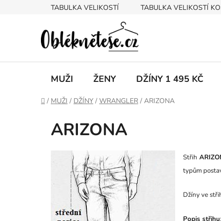
Přejít
TABULKA VELIKOSTÍ
TABULKA VELIKOSTÍ KO
na
obsah
MUŽI
ŽENY
DŽÍNY 1 495 KČ
Domů
/
MUŽI
/
DŽÍNY
/
WRANGLER
/
ARIZONA
ARIZONA
Střih
ARIZO
typům postav
Džíny ve stř
Popis střihu