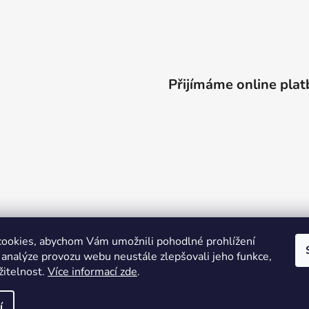
Přijímáme online plat
ookies, abychom Vám umožnili pohodlné prohlížení
 analýze provozu webu neustále zlepšovali jeho funkce,
žitelnost.
Více informací zde
.
í