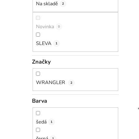
Na skladě
p
2
a
n
Novinka
0
e
l
SLEVA
1
Značky
WRANGLER
2
Barva
šedá
1
černá
1