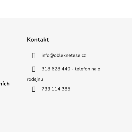
Kontakt
info
@
obleknetese.cz
318 628 440 - telefon na p
d
rodejnu
ních
733 114 385