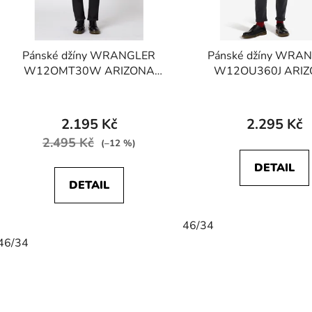
p
r
o
Pánské džíny WRANGLER
Pánské džíny WRA
d
W12OMT30W ARIZONA
W12OU360J ARI
u
STRETCH Black Space
STRETCH Grey Hi
k
t
2.195 Kč
2.295 Kč
ů
2.495 Kč
(–12 %)
DETAIL
DETAIL
46/34
46/34
O
v
l