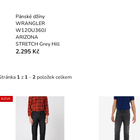
Pánské džíny
WRANGLER
W12OU360J
ARIZONA
STRETCH Grey Hill
2.295 Kč
Stránka
1
z
1
-
2
položek celkem
SLEVA
V
ý
p
s