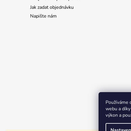
Jak zadat objednávku
Napište nám
Používáme c
webu a díky
výkon a pou
Nastaven