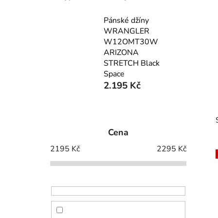
Pánské džíny
WRANGLER
W12OMT30W
ARIZONA
STRETCH Black
Space
2.195 Kč
P
o
Cena
s
t
2195
Kč
2295
Kč
r
a
n
i
n
í