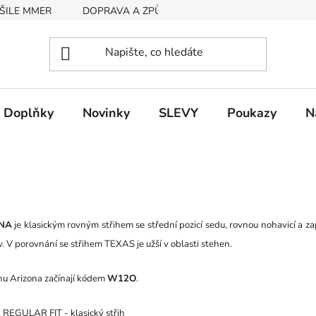
ŠILE MMER
DOPRAVA A ZPŮSOB PLATBY
RYCHLOST EX
Doplňky
Novinky
SLEVY
Poukazy
N
NA
je klasickým rovným střihem se střední pozicí sedu, rovnou nohavicí a za
. V porovnání se střihem TEXAS je užší v oblasti stehen.
ihu Arizona začínají kódem
W12O
.
: REGULAR FIT - klasický střih