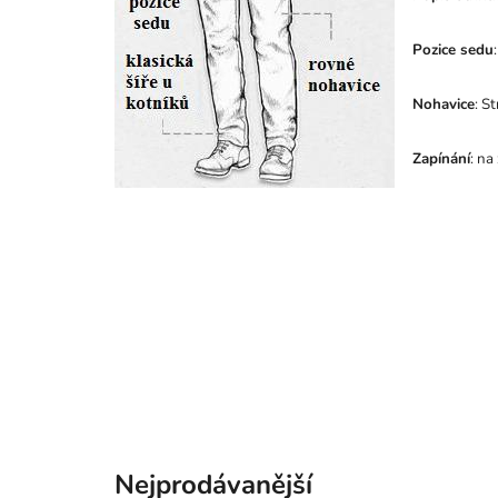
Pozice sedu
Nohavice
: S
Zapínání
: na
Nejprodávanější