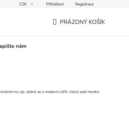
CZK
Přihlášení
Registrace
PEDICE
30 DNÍ NA ROZMYŠLENOU
VRÁCENÍ ZBOŽÍ ZPĚ
PRÁZDNÝ KOŠÍK
NÁKUPNÍ
KOŠÍK
apište nám
pínáním na zip. Jedná se o moderní střih, který sedí mnoha