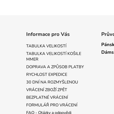
Z
á
Informace pro Vás
Průvo
p
a
Pánsk
TABULKA VELIKOSTÍ
t
Dáms
TABULKA VELIKOSTÍ KOŠILE
í
MMER
DOPRAVA A ZPŮSOB PLATBY
RYCHLOST EXPEDICE
30 DNÍ NA ROZMYŠLENOU
VRÁCENÍ ZBOŽÍ ZPĚT
BEZPLATNÉ VRÁCENÍ
FORMULÁŘ PRO VRÁCENÍ
FAQ - Otázky a odpovědi