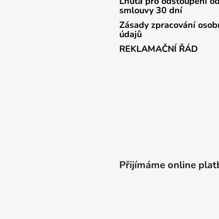
r
Lhůta pro odstoupení o
smlouvy 30 dní
v
k
Zásady zpracování osob
y
údajů
v
REKLAMAČNÍ ŘÁD
ý
p
i
s
u
Přijímáme online plat