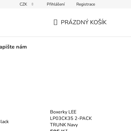
CZK
Přihlášení
Registrace
PEDICE
30 DNÍ NA ROZMYŠLENOU
VRÁCENÍ ZBOŽÍ ZPĚ
PRÁZDNÝ KOŠÍK
NÁKUPNÍ
KOŠÍK
apište nám
Boxerky LEE
LP03CK35 2-PACK
lack
TRUNK Navy