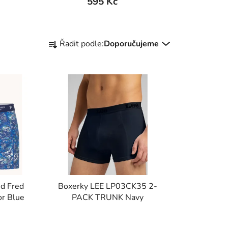
595 Kč
Ř
Řadit podle:
Doporučujeme
a
z
e
n
í
p
r
o
d
u
k
d Fred
Boxerky LEE LP03CK35 2-
t
or Blue
PACK TRUNK Navy
ů