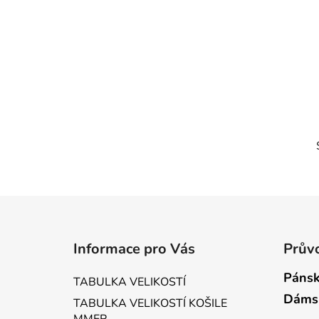
Z
á
Informace pro Vás
Průvo
p
a
Pánsk
TABULKA VELIKOSTÍ
t
Dáms
TABULKA VELIKOSTÍ KOŠILE
í
MMER