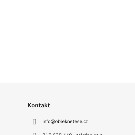
Kontakt
info
@
obleknetese.cz