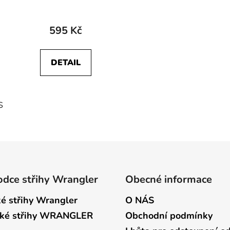
595 Kč
DETAIL
S
O
v
l
á
d
dce střihy Wrangler
Obecné informace
a
c
é střihy Wrangler
O NÁS
í
ké střihy WRANGLER
Obchodní podmínky
p