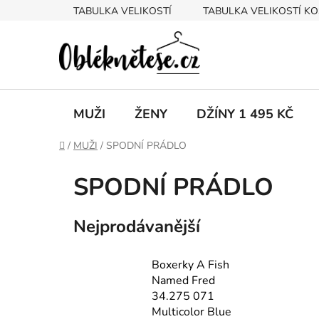
Přejít
TABULKA VELIKOSTÍ
TABULKA VELIKOSTÍ KO
na
obsah
MUŽI
ŽENY
DŽÍNY 1 495 KČ
Domů
/
MUŽI
/
SPODNÍ PRÁDLO
SPODNÍ PRÁDLO
Nejprodávanější
Boxerky A Fish
Named Fred
34.275 071
Multicolor Blue