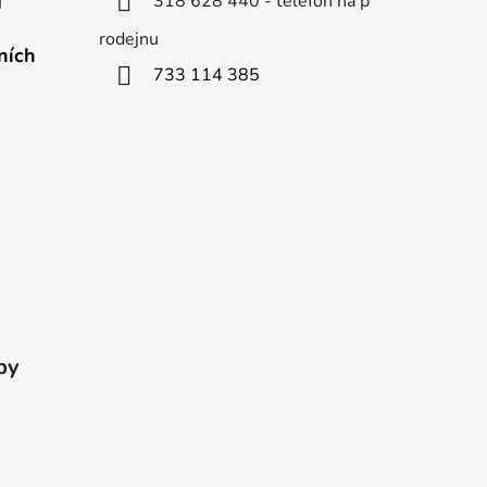
318 628 440 - telefon na p
d
rodejnu
ních
733 114 385
by