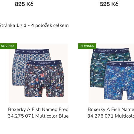
895 Kč
595 Kč
Stránka
1
z
1
-
4
položek celkem
V
NOVINKA
NOVINKA
ý
p
s
p
r
o
d
Boxerky A Fish Named Fred
Boxerky A Fish Name
u
34.275 071 Multicolor Blue
34.276 071 Multicol
k
t