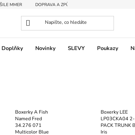
ŠILE MMER
DOPRAVA A ZPŮSOB PLATBY
RYCHLOST EX
Doplňky
Novinky
SLEVY
Poukazy
N
Boxerky A Fish
Boxerky LEE
Named Fred
LP03CKA04 2-
34.276 071
PACK TRUNK B
Multicolor Blue
Iris