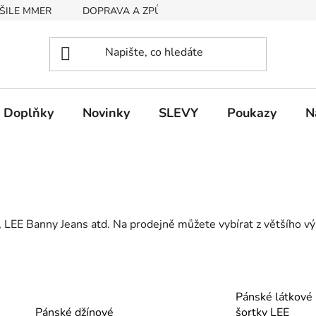
ŠILE MMER
DOPRAVA A ZPŮSOB PLATBY
RYCHLOST EX
Doplňky
Novinky
SLEVY
Poukazy
N
EE Banny Jeans atd. Na prodejně můžete vybírat z většího vý
Pánské látkové
Pánské džínové
šortky LEE