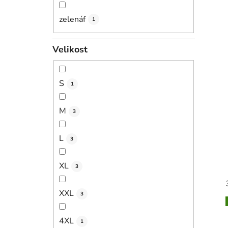
zelenáf
1
Velikost
S
1
M
3
L
3
XL
3
XXL
3
4XL
1