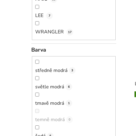
LEE
7
WRANGLER
17
Barva
středně modrá
3
světle modrá
6
tmavě modrá
1
temně modrá
0
šedá