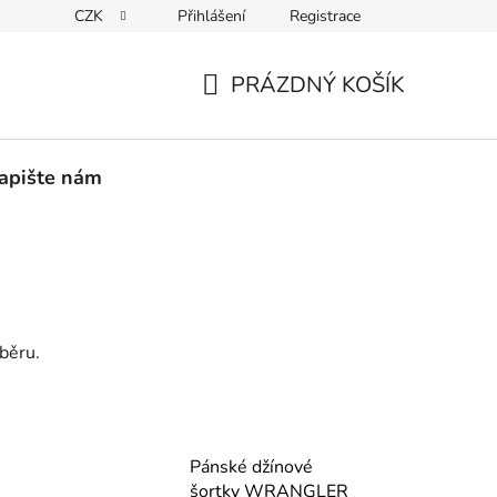
CZK
Přihlášení
Registrace
PEDICE
30 DNÍ NA ROZMYŠLENOU
VRÁCENÍ ZBOŽÍ ZPĚ
PRÁZDNÝ KOŠÍK
NÁKUPNÍ
KOŠÍK
apište nám
běru.
Pánské džínové
šortky WRANGLER