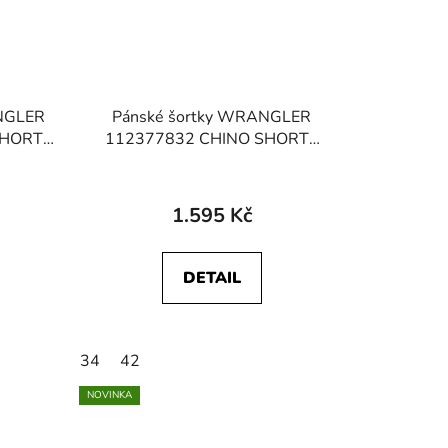
ANGLER
Pánské šortky WRANGLER
SHORTS
112377832 CHINO SHORTS
Navy
1.595 Kč
DETAIL
34
42
NOVINKA