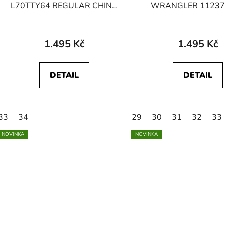
u
L70TTY64 REGULAR CHINO
WRANGLER 11237
k
SHORT Deep Navy
TEXAS SHORTS Harbo
t
ů
1.495 Kč
1.495 Kč
DETAIL
DETAIL
33
34
29
30
31
32
33
NOVINKA
NOVINKA