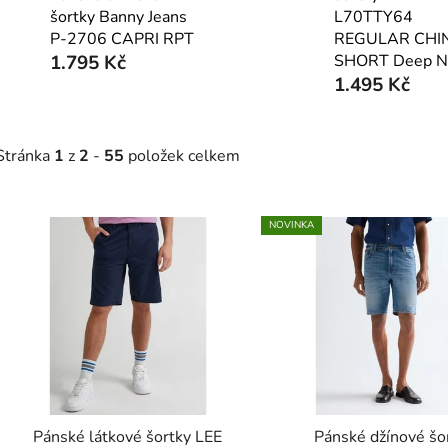
šortky Banny Jeans
L70TTY64
P-2706 CAPRI RPT
REGULAR CHI
1.795 Kč
SHORT Deep N
1.495 Kč
Stránka
1
z
2
-
55
položek celkem
V
NOVINKA
ý
p
s
p
r
o
d
Pánské látkové šortky LEE
Pánské džínové šo