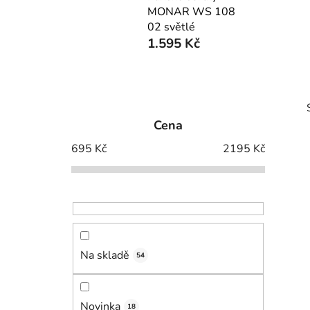
MONAR WS 108
02 světlé
1.595 Kč
P
o
Cena
s
t
695
Kč
2195
Kč
r
a
i
n
n
í
Na skladě
p
54
a
n
Novinka
18