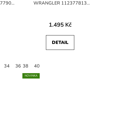
t
7790
WRANGLER 112377813
ů
r Blue
TEXAS SHORTS Onyx Ember
1.495 Kč
DETAIL
34
36
38
38
40
40
42
44
NOVINKA