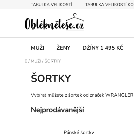
Přejít
TABULKA VELIKOSTÍ
TABULKA VELIKOSTÍ KO
na
obsah
MUŽI
ŽENY
DŽÍNY 1 495 KČ
Domů
/
MUŽI
/
ŠORTKY
ŠORTKY
Vybírat můžete z šortek od značek WRANGLER, L
Nejprodávanější
Pánské šortky