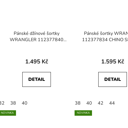
Pánské džínové šortky
Pánské šortky WR
WRANGLER 112377840
112377834 CHINO 
COLTON SHORTS Firelight
Pelican
1.495 Kč
1.595 Kč
DETAIL
DETAIL
32
38
40
38
40
42
44
NOVINKA
NOVINKA