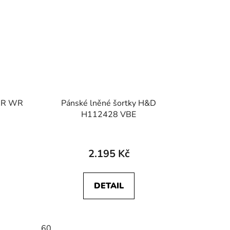
NAR WR
Pánské lněné šortky H&D
H112428 VBE
2.195 Kč
DETAIL
60