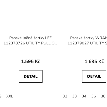
Pánské lněné šortky LEE
Pánské šortky WR
112378726 UTILITY PULL ON
112379027 UTILITY
SHORT Wheat
Wren
1.595 Kč
1.695 Kč
DETAIL
DETAIL
S
XXL
32
33
34
36
38