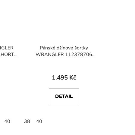
ANGLER
Pánské džínové šortky
 SHORTS
WRANGLER 112378706
TEXAS SHORTS Light Wash
1.495 Kč
DETAIL
40
38
40