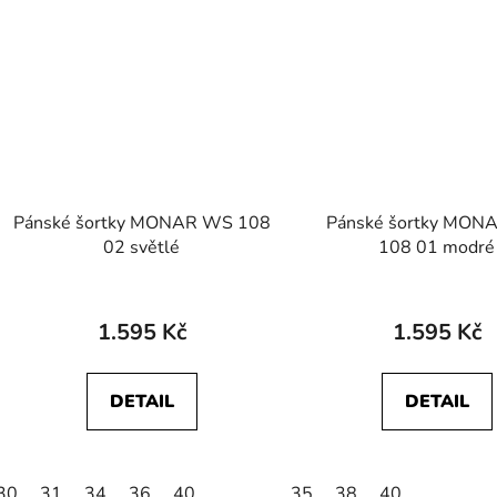
Pánské šortky MONAR WS 108
Pánské šortky MO
02 světlé
108 01 modré
1.595 Kč
1.595 Kč
DETAIL
DETAIL
30
31
34
36
40
35
38
40