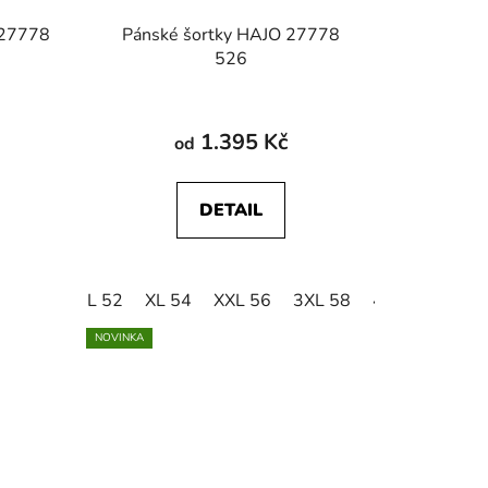
 27778
Pánské šortky HAJO 27778
526
1.395 Kč
od
DETAIL
L 52
XL 54
XXL 56
3XL 58
4XL 60
5XL
NOVINKA