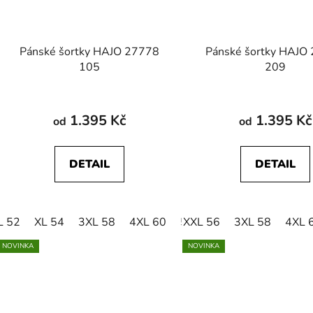
Pánské šortky HAJO 27778
Pánské šortky HAJO
105
209
1.395 Kč
1.395 Kč
od
od
DETAIL
DETAIL
L 52
XL 54
3XL 58
4XL 60
5XL 62
XXL 56
3XL 58
4XL 
NOVINKA
NOVINKA