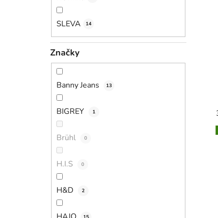
e
l
SLEVA
14
Značky
Banny Jeans
13
BIGREY
1
Brühl
0
H.I.S
0
H&D
2
HAJO
15