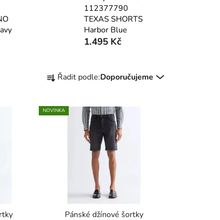
112377790
NO
TEXAS SHORTS
avy
Harbor Blue
1.495 Kč
Ř
Řadit podle:
Doporučujeme
a
z
e
NOVINKA
n
í
p
r
o
d
u
k
rtky
Pánské džínové šortky