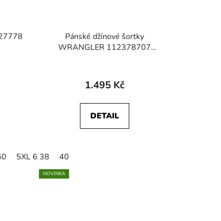
 27778
Pánské džínové šortky
WRANGLER 112378707
COLTON SHORTS Harbor Blue
1.495 Kč
DETAIL
60
5XL 62
38
6XL 64
40
NOVINKA