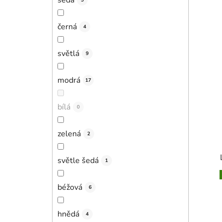
5
černá
4
světlá
9
modrá
17
bílá
0
zelená
2
světle šedá
1
béžová
6
hnědá
4