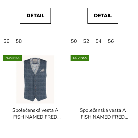
ů
DETAIL
DETAIL
56
58
50
52
54
56
NOVINKA
NOVINKA
Společenská vesta A
Společenská vesta A
FISH NAMED FRED
FISH NAMED FRED
98.1302 604
98.1302 702