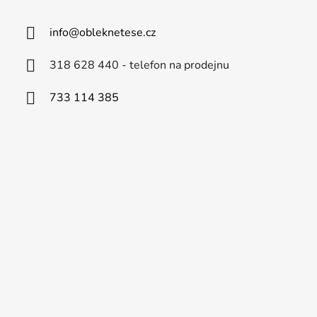
info
@
obleknetese.cz
318 628 440 - telefon na prodejnu
733 114 385