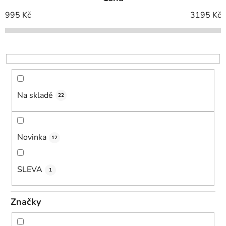
n
í
995
Kč
3195
Kč
p
r
o
d
u
k
Na skladě
22
t
ů
Novinka
12
SLEVA
1
Značky