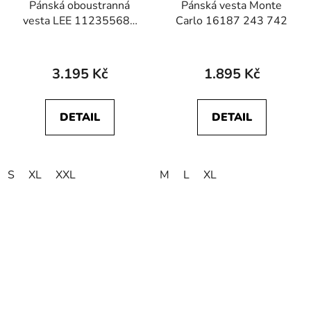
Pánská oboustranná
Pánská vesta Monte
vesta LEE 112355686
Carlo 16187 243 742
REVERSIBLE
WESTERN PUFFER
Olive Night
3.195 Kč
1.895 Kč
DETAIL
DETAIL
S
XL
XXL
M
L
XL