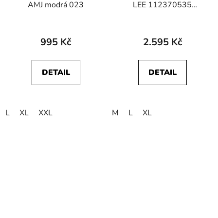
AMJ modrá 023
LEE 112370535
STAND COLLAR
PUFFER VEST Black
995 Kč
2.595 Kč
DETAIL
DETAIL
L
XL
XXL
M
L
XL