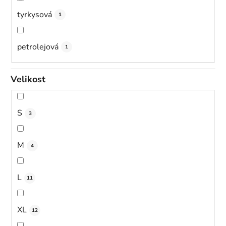
tyrkysová
1
petrolejová
1
Velikost
S
3
M
4
L
11
XL
12