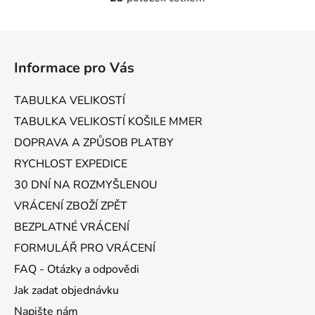
O
v
l
Z
á
á
d
Informace pro Vás
p
a
a
c
TABULKA VELIKOSTÍ
t
í
TABULKA VELIKOSTÍ KOŠILE MMER
p
í
r
DOPRAVA A ZPŮSOB PLATBY
v
RYCHLOST EXPEDICE
k
30 DNÍ NA ROZMYŠLENOU
y
v
VRÁCENÍ ZBOŽÍ ZPĚT
ý
BEZPLATNÉ VRÁCENÍ
p
FORMULÁŘ PRO VRÁCENÍ
i
s
FAQ - Otázky a odpovědi
u
Jak zadat objednávku
Napište nám