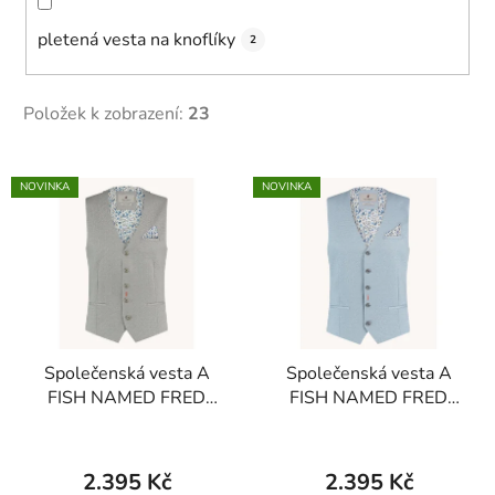
pletená vesta na knoflíky
2
Položek k zobrazení:
23
V
NOVINKA
NOVINKA
ý
p
i
s
p
r
Společenská vesta A
Společenská vesta A
o
FISH NAMED FRED
FISH NAMED FRED
d
98.1303 704
98.1303 602
u
k
2.395 Kč
2.395 Kč
t