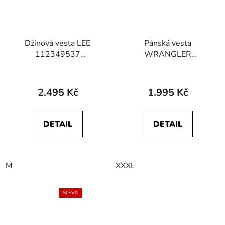
Džínová vesta LEE
Pánská vesta
112349537
WRANGLER
SLEEVELESS RIDER JKT
W4G7Y3101
Classic Indigo
ATHLETIC HYBRID
VEST Black
2.495 Kč
1.995 Kč
DETAIL
DETAIL
M
XXXL
SLEVA