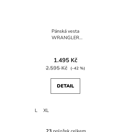
Pánská vesta
WRANGLER
W4A3XTG01 PUFFER
VEST Pine
1.495 Kč
2.595 Kč
(–42 %)
DETAIL
L
XL
23
položek celkem