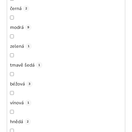
černá
2
modrá
9
zelená
1
tmavě šedá
1
béžová
3
vínová
1
hnědá
2