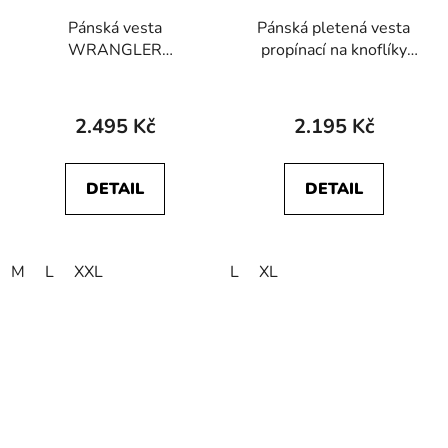
Pánská vesta
Pánská pletená vesta
WRANGLER
propínací na knoflíky
112357432 ELEVATED
HAJO 20031/4 102
VEST NAVY
2.495 Kč
2.195 Kč
DETAIL
DETAIL
M
L
XXL
L
XL