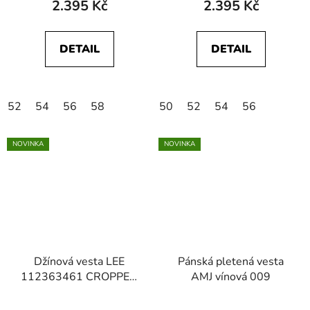
2.395 Kč
2.395 Kč
DETAIL
DETAIL
52
54
56
58
50
52
54
56
NOVINKA
NOVINKA
Džínová vesta LEE
Pánská pletená vesta
112363461 CROPPED
AMJ vínová 009
RIDER VEST Hint Of
Rain