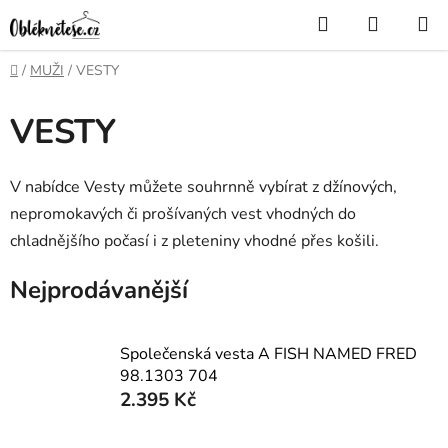
Přejít
Hledat
NÁKUP
na
KOŠÍK
obsah
Domů
/
MUŽI
/
VESTY
VESTY
V nabídce Vesty můžete souhrnně vybírat z džínových,
nepromokavých či prošívaných vest vhodných do
chladnějšího počasí i z pleteniny vhodné přes košili.
Nejprodávanější
Společenská vesta A FISH NAMED FRED
98.1303 704
2.395 Kč