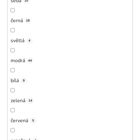
šedá
10
černá
18
světlá
4
modrá
44
bílá
9
zelená
14
červená
5