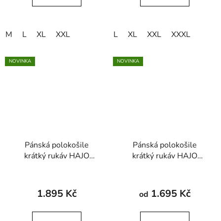
M
L
XL
XXL
L
XL
XXL
XXXL
NOVINKA
NOVINKA
Pánská polokošile
Pánská polokošile
krátký rukáv HAJO
krátký rukáv HAJO
27930 609 Stay Fresh
27952 990
1.895 Kč
1.695 Kč
od