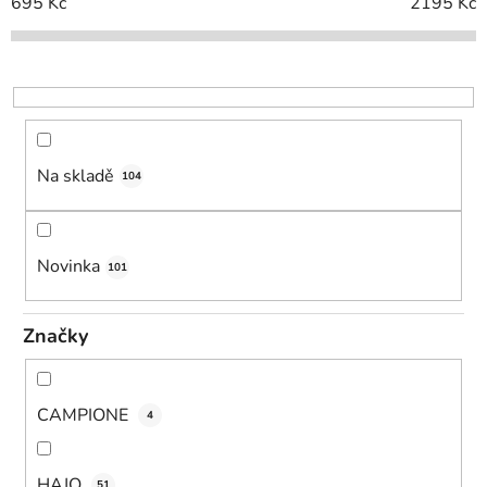
í
695
Kč
2195
Kč
p
r
o
d
u
k
Na skladě
104
t
ů
Novinka
101
Značky
CAMPIONE
4
HAJO
51