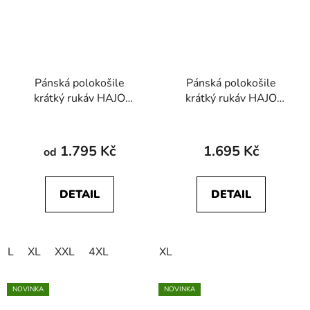
Pánská polokošile
Pánská polokošile
krátký rukáv HAJO
krátký rukáv HAJO
27931 609 Stay Fresh
27929 990 Stay Fresh
1.795 Kč
1.695 Kč
od
DETAIL
DETAIL
L
XL
XXL
4XL
XL
NOVINKA
NOVINKA