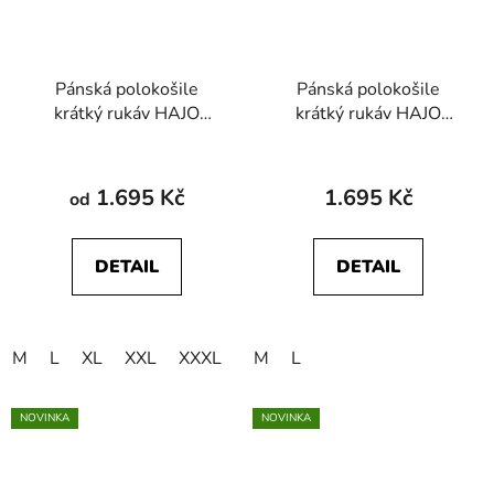
Pánská polokošile
Pánská polokošile
krátký rukáv HAJO
krátký rukáv HAJO
27927 100 Stay Fresh
27939 638 Stay Fresh
1.695 Kč
1.695 Kč
od
DETAIL
DETAIL
M
L
XL
XXL
XXXL
M
L
NOVINKA
NOVINKA