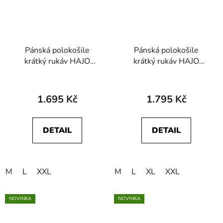
Pánská polokošile
Pánská polokošile
krátký rukáv HAJO
krátký rukáv HAJO
27939 100 Stay Fresh
27931 504 Stay Fresh
1.695 Kč
1.795 Kč
DETAIL
DETAIL
M
L
XXL
M
L
XL
XXL
NOVINKA
NOVINKA