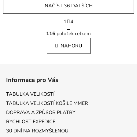
NAČÍST 36 DALŠÍCH
S
1
t
4
r
O
á
116
položek celkem
v
n
l
k
NAHORU
á
o
d
v
a
á
Z
c
n
á
í
í
Informace pro Vás
p
p
r
a
TABULKA VELIKOSTÍ
v
t
k
TABULKA VELIKOSTÍ KOŠILE MMER
í
y
DOPRAVA A ZPŮSOB PLATBY
v
RYCHLOST EXPEDICE
ý
p
30 DNÍ NA ROZMYŠLENOU
i