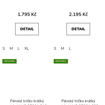
WRANGLER
4916304 45311
112378539 SS POLO
Coastal
SWEATER Black
1.795 Kč
2.195 Kč
DETAIL
DETAIL
S
M
L
XL
S
M
L
NOVINKA
NOVINKA
Pánské tričko krátký
Pánské tričko krátký