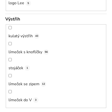
logo Lee
5
Výstřih
kulatý výstřih
43
límeček s knoflíčky
56
stojáček
1
límeček se zipem
12
límeček do V
3