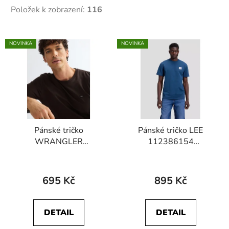
Položek k zobrazení:
116
V
NOVINKA
NOVINKA
ý
p
i
s
p
r
Pánské tričko
Pánské tričko LEE
o
WRANGLER
112386154
d
112387015 SS SIGN
WORKWEAR TEE
u
OFF TEE Chocolate
Insignia Blue
k
Torte
695 Kč
895 Kč
t
ů
DETAIL
DETAIL