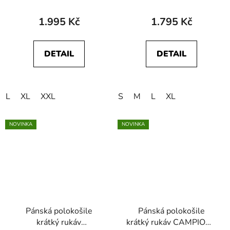
Mercerovaná bavlna
112378538 SS POLO
SWEATER Egret
1.995 Kč
1.795 Kč
DETAIL
DETAIL
L
XL
XXL
S
M
L
XL
NOVINKA
NOVINKA
Pánská polokošile
Pánská polokošile
krátký rukáv
krátký rukáv CAMPIONE