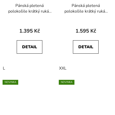
Pánská pletená
Pánská pletená
polokošile krátký rukáv
polokošile krátký rukáv
HAJO 27976 609
HAJO 27979 604
1.395 Kč
1.595 Kč
DETAIL
DETAIL
L
XXL
NOVINKA
NOVINKA