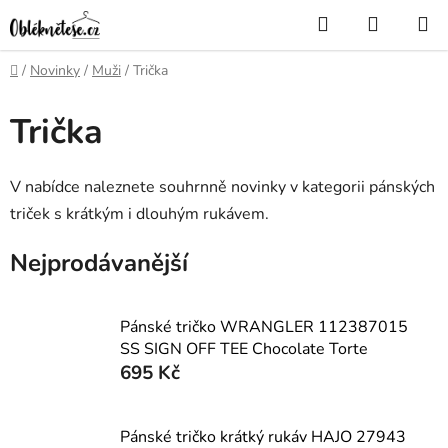
Přejít
Hledat
NÁKUP
na
KOŠÍK
obsah
Domů
/
Novinky
/
Muži
/
Trička
Trička
V nabídce naleznete souhrnně novinky v kategorii pánských
triček s krátkým i dlouhým rukávem.
Nejprodávanější
Pánské tričko WRANGLER 112387015
SS SIGN OFF TEE Chocolate Torte
695 Kč
Pánské tričko krátký rukáv HAJO 27943