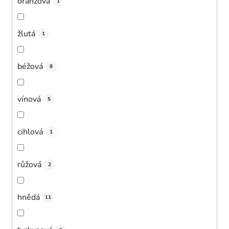
oranžová
1
žlutá
1
béžová
8
vínová
5
cihlová
1
růžová
2
hnědá
11