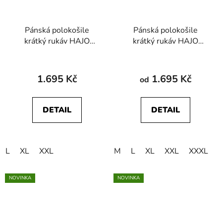
Pánská polokošile
Pánská polokošile
krátký rukáv HAJO
krátký rukáv HAJO
27925 526 Stay Fresh
27927 609 Stay Fresh
1.695 Kč
1.695 Kč
od
DETAIL
DETAIL
L
XL
XXL
M
L
XL
XXL
XXXL
NOVINKA
NOVINKA