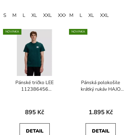
S
M
L
XL
XXL
XXXL
M
4XL
L
XL
XXL
NOVINKA
NOVINKA
Pánské tričko LEE
Pánská polokošile
112386456
krátký rukáv HAJO
WORKWEAR TEE
27930 100 Stay Fresh
Ponderosa Pine
895 Kč
1.895 Kč
DETAIL
DETAIL