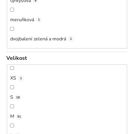
tyrkysová
6
meruňková
1
dvojbalení zelená a modrá
1
Velikost
XS
1
S
18
M
51