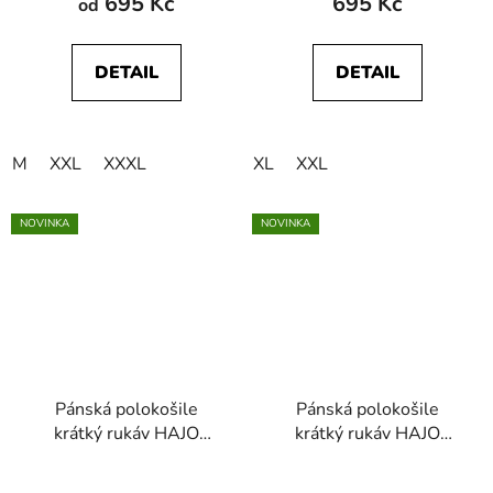
695 Kč
695 Kč
od
DETAIL
DETAIL
M
XXL
XXXL
XL
XXL
NOVINKA
NOVINKA
Pánská polokošile
Pánská polokošile
krátký rukáv HAJO
krátký rukáv HAJO
27925 609 Stay Fresh
27956 100
Mercerovaná bavlna