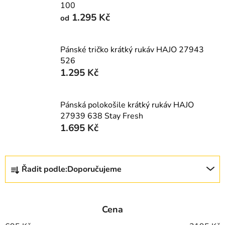
100
1.295 Kč
od
Pánské tričko krátký rukáv HAJO 27943
526
1.295 Kč
Pánská polokošile krátký rukáv HAJO
27939 638 Stay Fresh
1.695 Kč
Ř
Řadit podle:
Doporučujeme
a
z
e
Cena
n