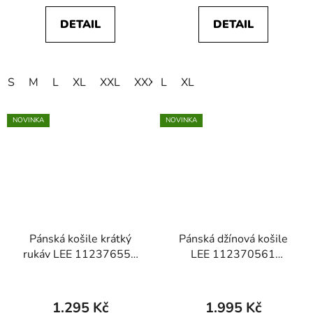
DETAIL
DETAIL
S
M
L
XL
XXL
XXXL
L
XL
NOVINKA
NOVINKA
Pánská košile krátký
Pánská džínová košile
rukáv LEE 112376551
LEE 112370561
SS WESTERN SHIRT
REGULAR WESTERN
Desert Sage Plaid
SHIRT Rinse
1.295 Kč
1.995 Kč