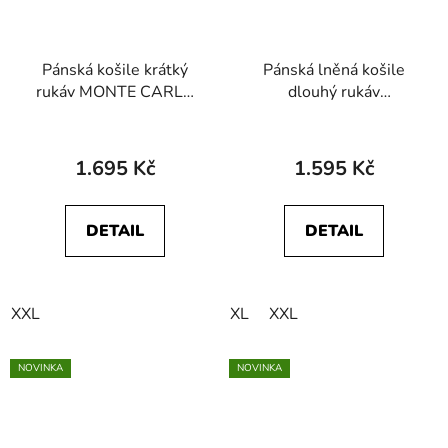
Pánská košile krátký
Pánská lněná košile
rukáv MONTE CARLO
dlouhý rukáv
47131 200
WRANGLER
112378039 1 PKT
SHIRT Forget Me not
1.695 Kč
1.595 Kč
DETAIL
DETAIL
XXL
XL
XXL
NOVINKA
NOVINKA