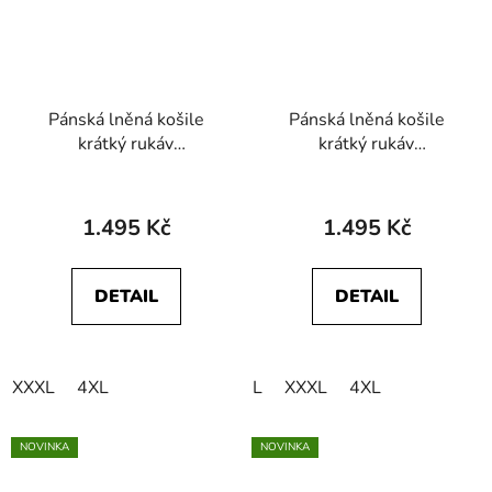
Pánská lněná košile
Pánská lněná košile
krátký rukáv
krátký rukáv
WRANGLER
WRANGLER
112378044 SS 1 PKT
112378047 SS 1 PKT
SHIRT Dark Navy
SHIRT Deep Depths
1.495 Kč
1.495 Kč
DETAIL
DETAIL
XXXL
4XL
L
XXXL
4XL
NOVINKA
NOVINKA