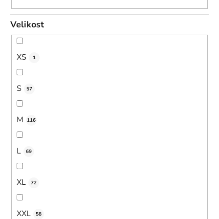
Velikost
XS
1
S
57
M
116
L
69
XL
72
XXL
58