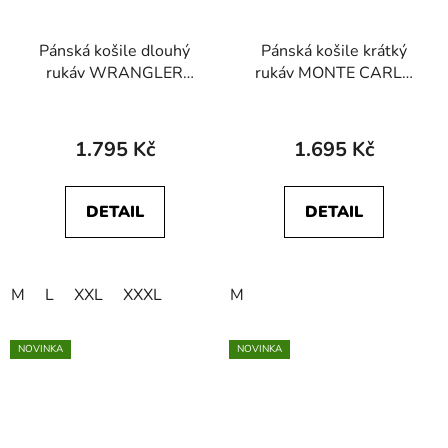
Pánská košile dlouhý
Pánská košile krátký
rukáv WRANGLER
rukáv MONTE CARLO
112378118 WESTERN
47061 007
SHIRT Blue Tan
1.795 Kč
1.695 Kč
DETAIL
DETAIL
M
L
XXL
XXXL
M
NOVINKA
NOVINKA