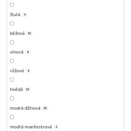
žlutá
4
béžová
16
vínová
6
růžová
4
hnědá
20
modrá džínová
20
modrá manšestrová
2