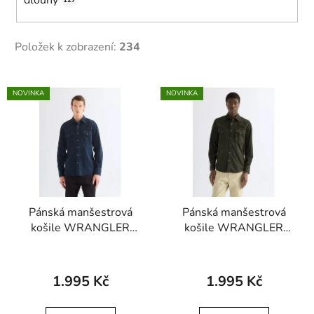
127
Položek k zobrazení:
234
V
NOVINKA
NOVINKA
ý
p
i
s
p
r
Pánská manšestrová
Pánská manšestrová
o
košile WRANGLER
košile WRANGLER
d
112386903 WESTERN
112386901 WESTERN
u
SHIRT Sapphire
SHIRT Rosin
k
1.995 Kč
1.995 Kč
t
ů