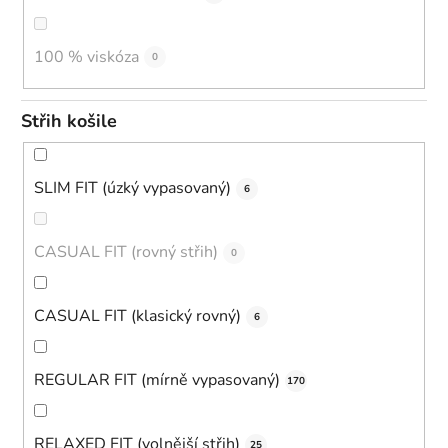
100 % viskóza
0
Střih košile
SLIM FIT (úzký vypasovaný)
6
CASUAL FIT (rovný střih)
0
CASUAL FIT (klasický rovný)
6
REGULAR FIT (mírně vypasovaný)
170
RELAXED FIT (volnější střih)
25