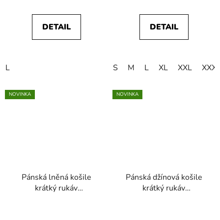
DETAIL
DETAIL
L
S
M
L
XL
XXL
XXX
NOVINKA
NOVINKA
Pánská lněná košile
Pánská džínová košile
krátký rukáv
krátký rukáv
WRANGLER
WRANGLER
112378045 SS 1 PKT
112378063 SS