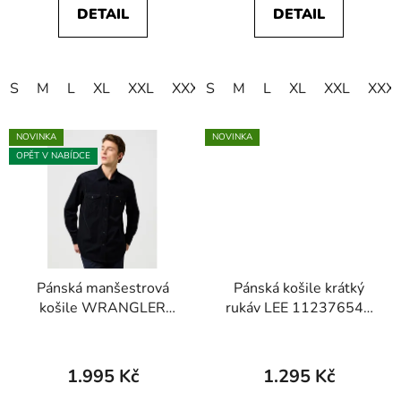
DETAIL
DETAIL
S
M
L
XL
XXL
XXXL
S
M
L
XL
XXL
XXX
NOVINKA
NOVINKA
OPĚT V NABÍDCE
Pánská manšestrová
Pánská košile krátký
košile WRANGLER
rukáv LEE 112376545
112371429 WESTERN
SS WESTERN SHIRT
CORD SHIRT Black
Academy Blue Plaid
1.995 Kč
1.295 Kč