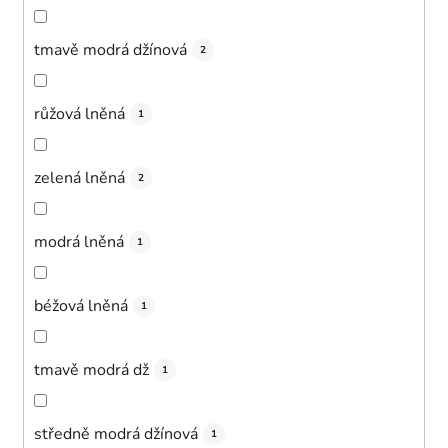
tmavě modrá džínová
2
růžová lněná
1
zelená lněná
2
modrá lněná
1
béžová lněná
1
tmavě modrá dž
1
středně modrá džínová
1