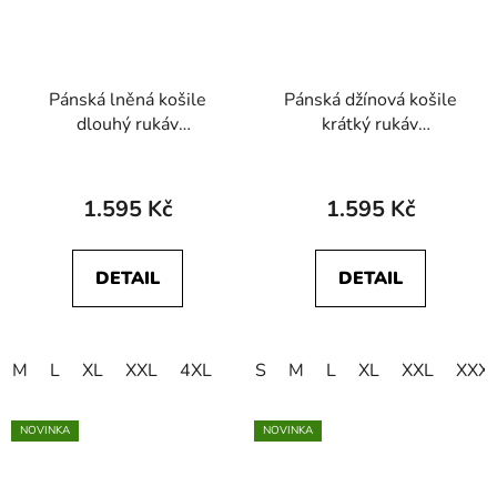
Pánská lněná košile
Pánská džínová košile
dlouhý rukáv
krátký rukáv
WRANGLER
WRANGLER
112378040 1 PKT
112377968 SS
SHIRT Kelp
WESTERN SHIRT Rinse
1.595 Kč
1.595 Kč
Black
DETAIL
DETAIL
M
L
XL
XXL
4XL
S
M
L
XL
XXL
XXX
NOVINKA
NOVINKA