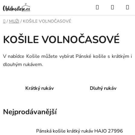
Přejít
Hledat
NÁKUP
na
KOŠÍK
obsah
Domů
/
MUŽI
/
KOŠILE VOLNOČASOVÉ
KOŠILE VOLNOČASOVÉ
V nabídce Košile můžete vybírat Pánské košile s krátkým i
dlouhým rukávem.
Krátký rukáv
Dluhý rukáv
Nejprodávanější
Pánská košile krátký rukáv HAJO 27996