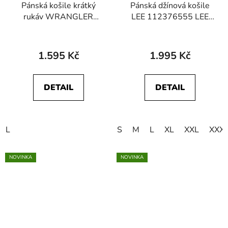
Pánská košile krátký
Pánská džínová košile
rukáv WRANGLER
LEE 112376555 LEE
112378096 SS SHIRT
BUTTON DOWN Black
Worn White
1.595 Kč
1.995 Kč
DETAIL
DETAIL
L
S
M
L
XL
XXL
XXX
NOVINKA
NOVINKA