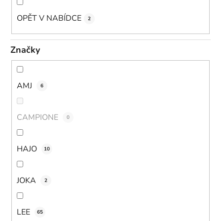
OPĚT V NABÍDCE
2
Značky
AMJ
6
CAMPIONE
0
HAJO
10
JOKA
2
LEE
65