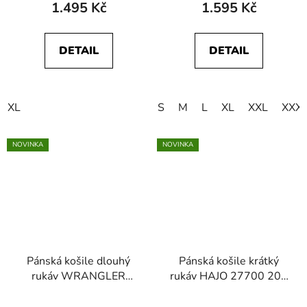
SHIRT Dusty Rose
WESTERN SHIRT
1.495 Kč
1.595 Kč
Riverbank
DETAIL
DETAIL
XL
S
M
L
XL
XXL
XXX
NOVINKA
NOVINKA
Pánská košile dlouhý
Pánská košile krátký
rukáv WRANGLER
rukáv HAJO 27700 209
112378099 OXFORD
Stay Fresh
SHIRT Black