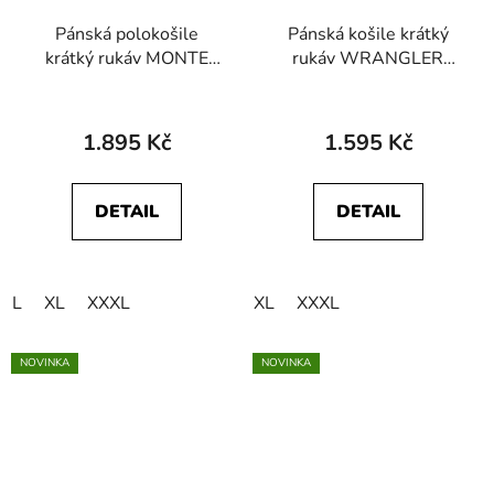
Pánská polokošile
Pánská košile krátký
krátký rukáv MONTE
rukáv WRANGLER
CARLO 44324 460
112378095 SS SHIRT
Dark Navy
1.895 Kč
1.595 Kč
DETAIL
DETAIL
L
XL
XXXL
XL
XXXL
NOVINKA
NOVINKA