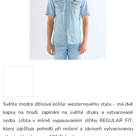
hvězdiček.
Světle modrá džínová košile westernového stylu - má dvě
kapsy na hrudi, zapínání na světlé druky a vytvarované
sedlo. Ušita v mírně vypasovaném střihu REGULAR FIT,
který zajišťuje pohodlí při nošení a zároveň vytvarovanou