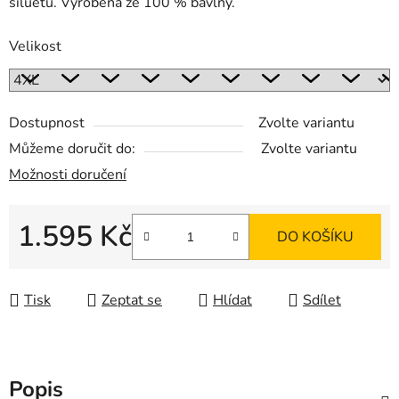
siluetu. Vyrobena ze 100 % bavlny.
Velikost
Dostupnost
Zvolte variantu
Můžeme doručit do:
Zvolte variantu
Možnosti doručení
1.595 Kč
DO KOŠÍKU
Měrná cena:
Tisk
Zeptat se
Hlídat
Sdílet
Popis