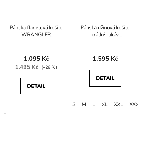
Pánská flanelová košile
Pánská džínová košile
WRANGLER
krátký rukáv
W5A2B3X45 1
WRANGLER
POCKET SHIRT Dusty
112377968 SS
Olive
WESTERN SHIRT Rinse
1.095 Kč
1.595 Kč
Black
1.495 Kč
(–26 %)
DETAIL
DETAIL
S
M
L
XL
XXL
XXX
L