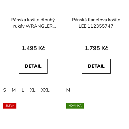
Pánská košile dlouhý
Pánská flanelová košile
rukáv WRANGLER
LEE 112355747
112357241 OXFORD
CLEAN WESTERN
SHIRT Dark Navy
SHIRT Buffalo
1.495 Kč
1.795 Kč
DETAIL
DETAIL
S
M
L
XL
XXL
M
SLEVA
NOVINKA