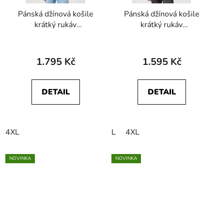
Pánská džínová košile
Pánská džínová košile
krátký rukáv
krátký rukáv
WRANGLER
WRANGLER
112362742 SS
112362746 SS
WESTERN SHIRT
WESTERN SHIRT
1.795 Kč
1.595 Kč
Authentic Tint
Enchanted Black
DETAIL
DETAIL
4XL
L
4XL
NOVINKA
NOVINKA