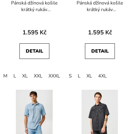
Pánská džínová košile
Pánská džínová košile
krátký rukáv
krátký rukáv
WRANGLER
WRANGLER
112378127 SS
112378394 SS
WESTERN SHIRT
WESTERN SHIRT Mid
1.595 Kč
1.595 Kč
Caroline Creek
Light Wash
DETAIL
DETAIL
M
L
XL
XXL
XXXL
4XL
S
L
XL
4XL