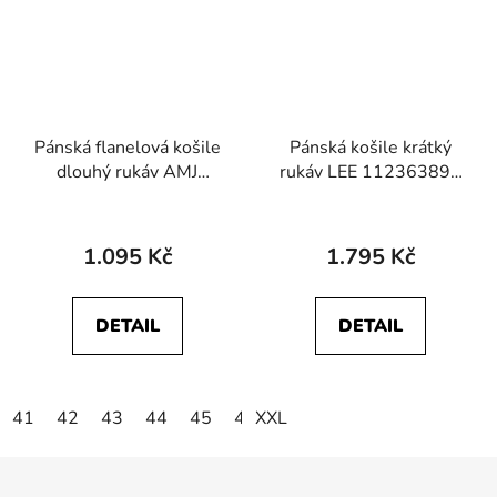
Pánská flanelová košile
Pánská košile krátký
dlouhý rukáv AMJ
rukáv LEE 112363898
Greed SDF 388
LEE BUTTON DOWN
SS Light Desert Wash
1.095 Kč
1.795 Kč
DETAIL
DETAIL
41
42
43
44
45
46
XXL
Z