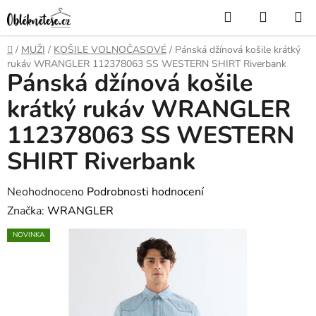
Přejít
Hledat
NÁKUP
na
KOŠÍK
obsah
Domů
/
MUŽI
/
KOŠILE VOLNOČASOVÉ
/
Pánská džínová košile krátký
rukáv WRANGLER 112378063 SS WESTERN SHIRT Riverbank
Pánská džínová košile
krátký rukáv WRANGLER
112378063 SS WESTERN
SHIRT Riverbank
Průměrné
Neohodnoceno
Podrobnosti hodnocení
hodnocení
Značka:
WRANGLER
produktu
NOVINKA
je
0,0
z
5