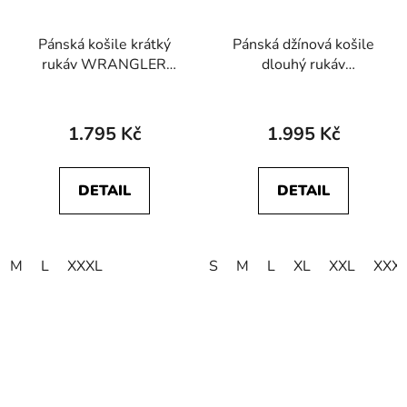
Pánská košile krátký
Pánská džínová košile
rukáv WRANGLER
dlouhý rukáv
112378788 SS
WRANGLER
WESTERN SHIRT
112378124 WESTERN
Indigo Blue
SHIRT Caroline Creek
1.795 Kč
1.995 Kč
DETAIL
DETAIL
M
L
XXXL
S
M
L
XL
XXL
XXX