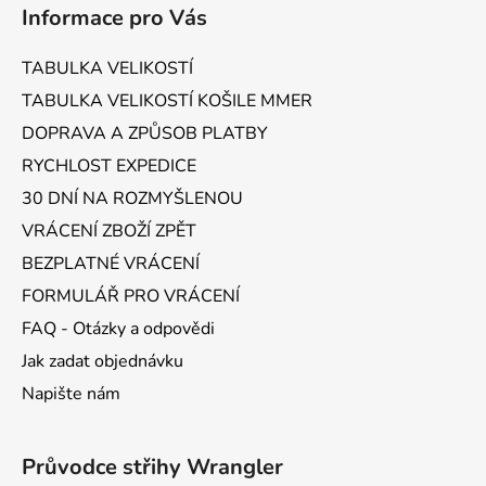
á
Informace pro Vás
p
a
TABULKA VELIKOSTÍ
t
TABULKA VELIKOSTÍ KOŠILE MMER
í
DOPRAVA A ZPŮSOB PLATBY
RYCHLOST EXPEDICE
30 DNÍ NA ROZMYŠLENOU
VRÁCENÍ ZBOŽÍ ZPĚT
BEZPLATNÉ VRÁCENÍ
FORMULÁŘ PRO VRÁCENÍ
FAQ - Otázky a odpovědi
Jak zadat objednávku
Napište nám
Průvodce střihy Wrangler