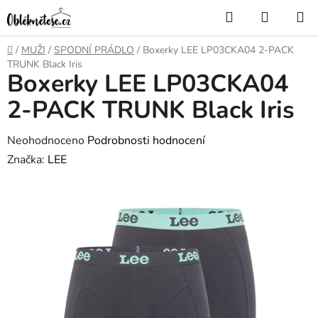
Přejít
Hledat
NÁKUP
na
KOŠÍK
obsah
Domů
/
MUŽI
/
SPODNÍ PRÁDLO
/
Boxerky LEE LP03CKA04 2-PACK
TRUNK Black Iris
Boxerky LEE LP03CKA04
2-PACK TRUNK Black Iris
Průměrné
Neohodnoceno
Podrobnosti hodnocení
hodnocení
Značka:
LEE
produktu
je
0,0
z
5
hvězdiček.