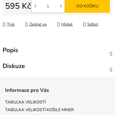
595 Kč
DO KOŠÍKU
Měrná cena:
Tisk
Zeptat se
Hlídat
Sdílet
Popis
Diskuze
Z
á
Informace pro Vás
p
a
TABULKA VELIKOSTÍ
t
TABULKA VELIKOSTÍ KOŠILE MMER
í