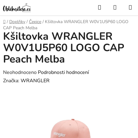
Přejít
Hledat
NÁKUP
na
KOŠÍK
obsah
Domů
/
Doplňky
/
Čepice
/
Kšiltovka WRANGLER W0V1U5P60 LOGO
CAP Peach Melba
Kšiltovka WRANGLER
W0V1U5P60 LOGO CAP
Peach Melba
Průměrné
Neohodnoceno
Podrobnosti hodnocení
hodnocení
Značka:
WRANGLER
produktu
je
0,0
z
5
hvězdiček.