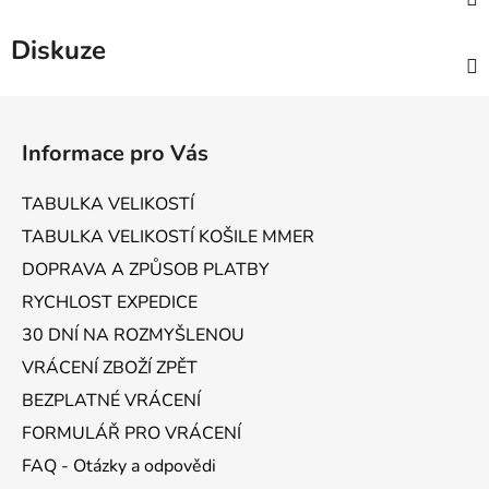
Diskuze
Z
á
Informace pro Vás
p
a
TABULKA VELIKOSTÍ
t
TABULKA VELIKOSTÍ KOŠILE MMER
í
DOPRAVA A ZPŮSOB PLATBY
RYCHLOST EXPEDICE
30 DNÍ NA ROZMYŠLENOU
VRÁCENÍ ZBOŽÍ ZPĚT
BEZPLATNÉ VRÁCENÍ
FORMULÁŘ PRO VRÁCENÍ
FAQ - Otázky a odpovědi