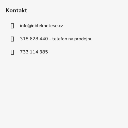
Kontakt
info
@
obleknetese.cz
318 628 440 - telefon na prodejnu
733 114 385