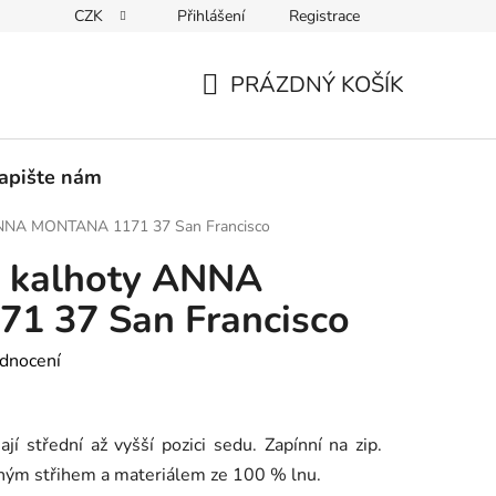
CZK
Přihlášení
Registrace
PEDICE
30 DNÍ NA ROZMYŠLENOU
VRÁCENÍ ZBOŽÍ ZPĚ
PRÁZDNÝ KOŠÍK
NÁKUPNÍ
KOŠÍK
apište nám
ANNA MONTANA 1171 37 San Francisco
 kalhoty ANNA
 37 San Francisco
dnocení
jí střední až vyšší pozici sedu. Zapínní na zip.
lným střihem a materiálem ze 100 % lnu.