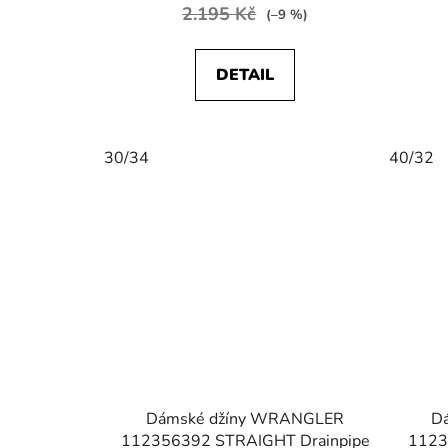
produktu
2.195 Kč
(–9 %)
je
3,0
DETAIL
z
5
hvězdiček.
30/34
40/32
Dámské džíny WRANGLER
D
112356392 STRAIGHT Drainpipe
1123