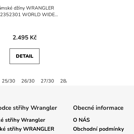
ámské džíny WRANGLER
12352301 WORLD WIDE
Promises Kept
2.495 Kč
DETAIL
25/30
26/30
27/30
28/30
29/30
30/30
24/32
dce střihy Wrangler
Obecné informace
é střihy Wrangler
O NÁS
ké střihy WRANGLER
Obchodní podmínky