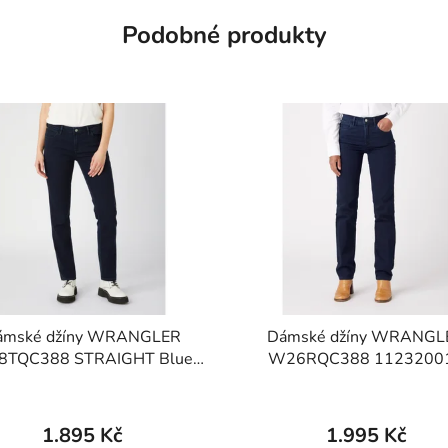
Podobné produkty
ámské džíny WRANGLER
Dámské džíny WRANGL
TQC388 STRAIGHT Blue
W26RQC388 1123200
Black
STRAIGHT Blue Black
1.895 Kč
1.995 Kč