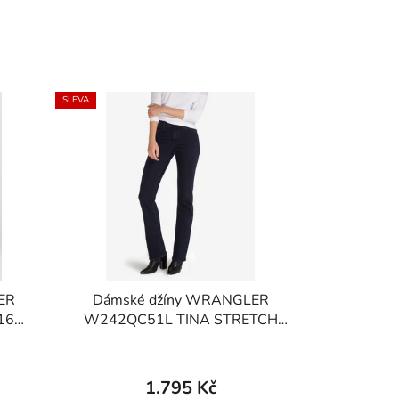
SLEVA
ER
Dámské džíny WRANGLER
16
W242QC51L TINA STRETCH
Moonlight
1.795 Kč