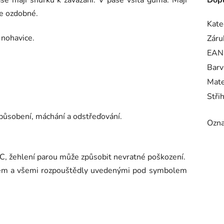
se mají šňůrku k zavázání. V pase všitá guma. Mají
Dopl
ze ozdobné.
Kate
 nohavice.
Záru
EAN
Barv
Mate
Stři
působení, máchání a odstřeďování.
Ozna
.
 °C, žehlení parou může způsobit nevratné poškození.
enem a všemi rozpouštědly uvedenými pod symbolem