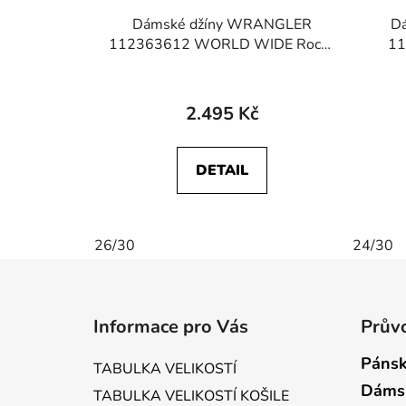
Dámské džíny WRANGLER
D
112363612 WORLD WIDE Rocky
1
Wash
2.495 Kč
DETAIL
26/30
24/30
Z
á
Informace pro Vás
Průvo
p
a
Pánsk
TABULKA VELIKOSTÍ
t
Dáms
TABULKA VELIKOSTÍ KOŠILE