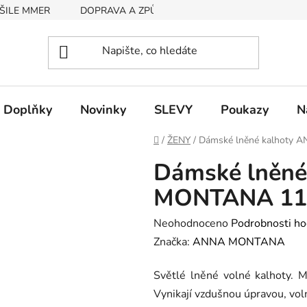
ŠILE MMER
DOPRAVA A ZPŮSOB PLATBY
RYCHLOST EX
Doplňky
Novinky
SLEVY
Poukazy
N
Domů
/
ŽENY
/
Dámské lněné kalhoty 
Dámské lněné
MONTANA 1171
Průměrné
Neohodnoceno
Podrobnosti ho
hodnocení
Značka:
ANNA MONTANA
produktu
Světlé lněné volné kalhoty. Ma
je
Vynikají vzdušnou úpravou, vo
0,0