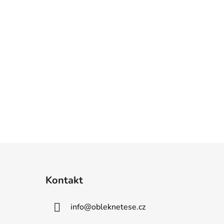
25/32
26/32
27/32
28/32
29/32
30/32
31/32
Kontakt
info
@
obleknetese.cz