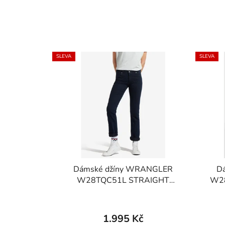
SLEVA
SLEVA
Dámské džíny WRANGLER
D
W28TQC51L STRAIGHT
W28
STRETCH Blueblack
Průměrné
hodnocení
1.995 Kč