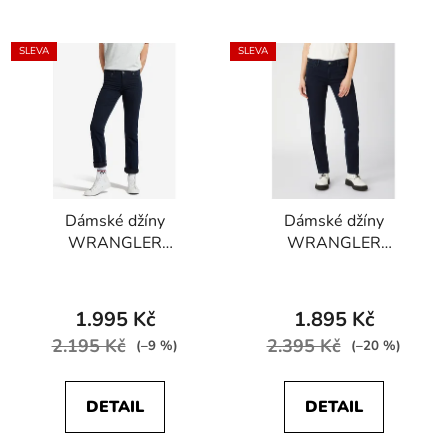
SLEVA
SLEVA
Dámské džíny
Dámské džíny
WRANGLER
WRANGLER
W28TQC51L
W28TQC388
Průměrné
STRAIGHT STRETCH
STRAIGHT Blue Black
Blueblack
hodnocení
1.995 Kč
1.895 Kč
produktu
2.195 Kč
2.395 Kč
(–9 %)
(–20 %)
je
3,0
DETAIL
DETAIL
z
5