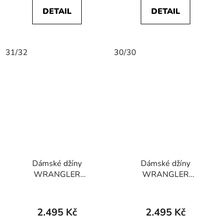
DETAIL
DETAIL
31/32
30/30
Dámské džíny
Dámské džíny
WRANGLER
WRANGLER
112352329 WORLD
112356420 WORLD
WIDE Betty Blue
WIDE Midnight Ride
2.495 Kč
2.495 Kč