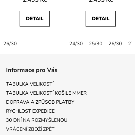
DETAIL
DETAIL
26/30
24/30
25/30
26/30
27
Z
á
Informace pro Vás
p
a
TABULKA VELIKOSTÍ
t
TABULKA VELIKOSTÍ KOŠILE MMER
í
DOPRAVA A ZPŮSOB PLATBY
RYCHLOST EXPEDICE
30 DNÍ NA ROZMYŠLENOU
VRÁCENÍ ZBOŽÍ ZPĚT