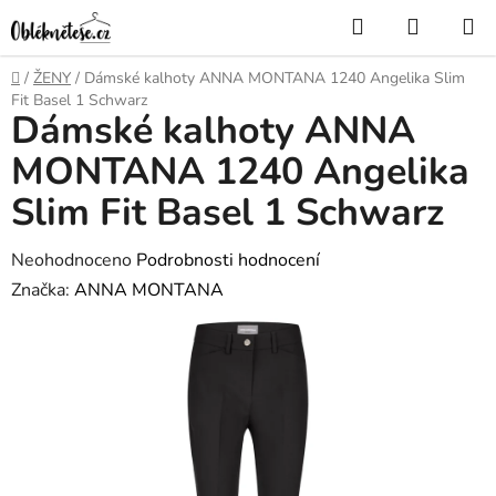
Přejít
Hledat
NÁKUP
na
KOŠÍK
obsah
Domů
/
ŽENY
/
Dámské kalhoty ANNA MONTANA 1240 Angelika Slim
Fit Basel 1 Schwarz
Dámské kalhoty ANNA
MONTANA 1240 Angelika
Slim Fit Basel 1 Schwarz
Průměrné
Neohodnoceno
Podrobnosti hodnocení
hodnocení
Značka:
ANNA MONTANA
produktu
je
0,0
z
5
hvězdiček.