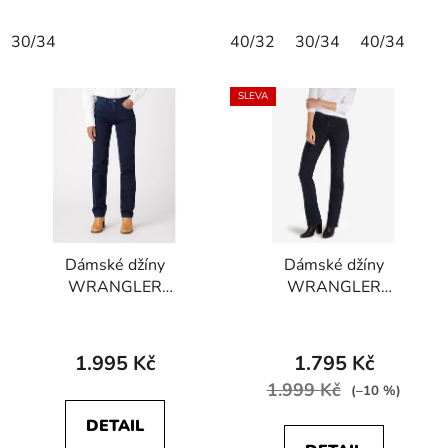
hvězdiček.
30/34
40/32
30/34
40/34
SLEVA
Dámské džíny
Dámské džíny
WRANGLER
WRANGLER
W26RQC388
W242QC51L TINA
112320016 STRAIGHT
STRETCH Moonlight
Blue Black
1.995 Kč
1.795 Kč
1.999 Kč
(–10 %)
DETAIL