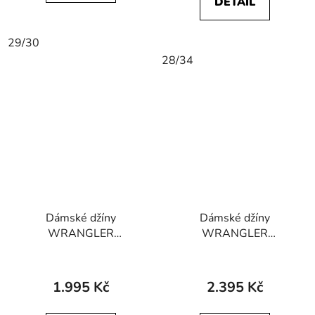
DETAIL
29/30
28/34
Dámské džíny
Dámské džíny
WRANGLER
WRANGLER
112356392 STRAIGHT
112362657 WORLD
Drainpipe
WIDE Light Hand
1.995 Kč
2.395 Kč