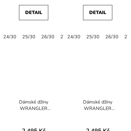
DETAIL
DETAIL
24/30
25/30
26/30
27/30
24/30
28/30
25/30
29/30
26/30
30/30
27
Dámské džíny
Dámské džíny
WRANGLER
WRANGLER
112363612 WORLD
112352301 WORLD
WIDE Rocky Wash
WIDE Promises Kept
2.495 Kč
2.495 Kč