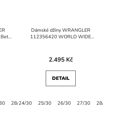
ER
Dámské džíny WRANGLER
Betty
112356420 WORLD WIDE
Midnight Ride
2.495 Kč
DETAIL
30
28/30
24/30
29/30
25/30
30/30
26/30
24/32
27/30
25/32
28/30
26/32
29/30
28