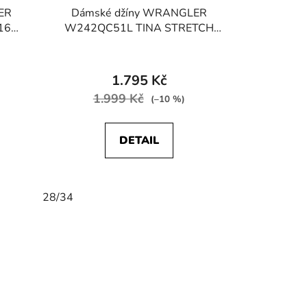
ER
Dámské džíny WRANGLER
16
W242QC51L TINA STRETCH
Moonlight
1.795 Kč
1.999 Kč
(–10 %)
DETAIL
28/34