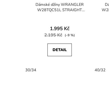
Dámské džíny WRANGLER
D
W28TQC51L STRAIGHT
W28
STRETCH Blueblack
Průměrné
hodnocení
1.995 Kč
produktu
2.195 Kč
(–9 %)
je
3,0
DETAIL
z
5
hvězdiček.
30/34
40/32