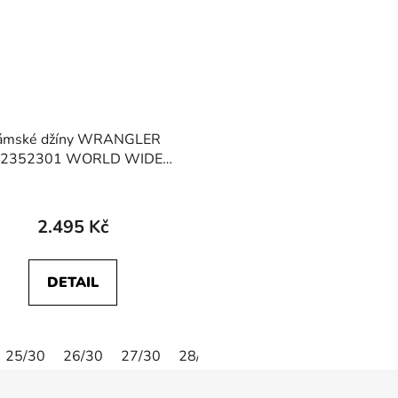
ámské džíny WRANGLER
12352301 WORLD WIDE
Promises Kept
2.495 Kč
DETAIL
25/30
26/30
27/30
28/30
29/30
30/30
24/32