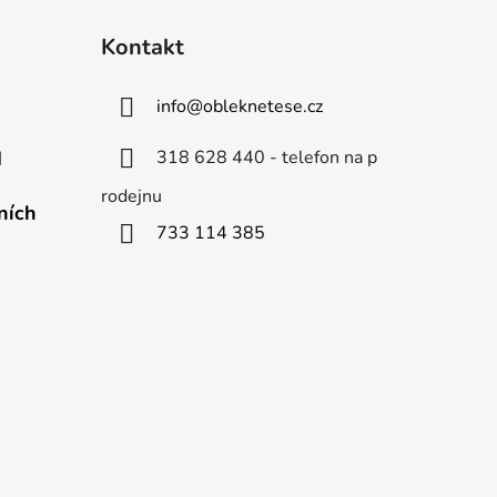
Kontakt
info
@
obleknetese.cz
318 628 440 - telefon na p
d
rodejnu
ních
733 114 385