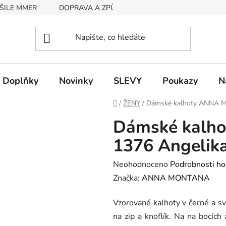
ŠILE MMER
DOPRAVA A ZPŮSOB PLATBY
RYCHLOST EX
Doplňky
Novinky
SLEVY
Poukazy
N
Domů
/
ŽENY
/
Dámské kalhoty ANNA M
Dámské kalh
1376 Angelika
Průměrné
Neohodnoceno
Podrobnosti ho
hodnocení
Značka:
ANNA MONTANA
produktu
Vzorované kalhoty v černé a s
je
na zip a knoflík. Na na bocích 
0,0