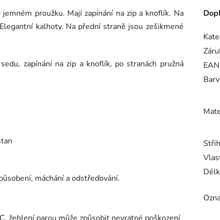
 jemném proužku. Mají zapínání na zip a knoflík. Na
Dopl
. Elegantní kalhoty. Na přední straně jsou zešikmené
Kate
Záru
 sedu, zapínání na zip a knoflík, po stranách pružná
EAN
Barv
Mate
stan
Stři
Vlas
Délk
působení, máchání a odstřeďování.
Ozna
.
 °C, žehlení parou může způsobit nevratné poškození.