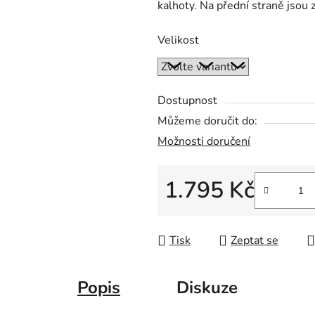
kalhoty. Na přední straně jsou
z
5
Velikost
hvězdiček.
Dostupnost
Můžeme doručit do:
Možnosti doručení
1.795 Kč
Měrná cena:
Tisk
Zeptat se
Popis
Diskuze