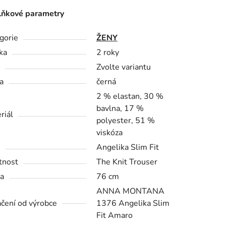
ňkové parametry
gorie
ŽENY
ka
2 roky
Zvolte variantu
a
černá
2 % elastan, 30 %
bavlna, 17 %
riál
polyester, 51 %
viskóza
h
Angelika Slim Fit
tnost
The Knit Trouser
a
76 cm
ANNA MONTANA
čení od výrobce
1376 Angelika Slim
Fit Amaro