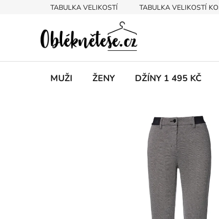
Přejít
TABULKA VELIKOSTÍ
TABULKA VELIKOSTÍ KO
na
obsah
MUŽI
ŽENY
DŽÍNY 1 495 KČ