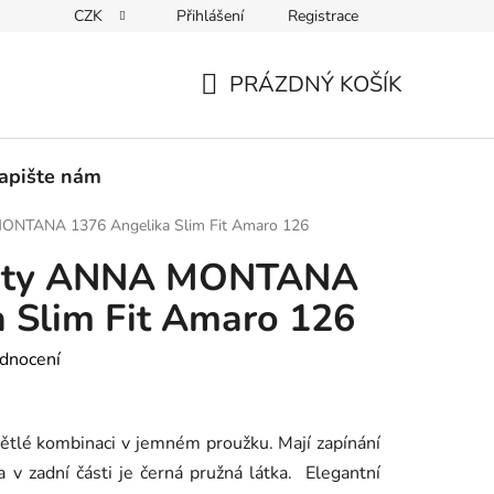
CZK
Přihlášení
Registrace
PEDICE
30 DNÍ NA ROZMYŠLENOU
VRÁCENÍ ZBOŽÍ ZPĚ
PRÁZDNÝ KOŠÍK
NÁKUPNÍ
KOŠÍK
apište nám
ONTANA 1376 Angelika Slim Fit Amaro 126
oty ANNA MONTANA
 Slim Fit Amaro 126
dnocení
větlé kombinaci v jemném proužku. Mají zapínání
a v zadní části je černá pružná látka. Elegantní