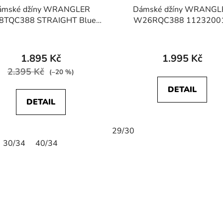
ámské džíny WRANGLER
Dámské džíny WRANGL
TQC388 STRAIGHT Blue
W26RQC388 1123200
Black
STRAIGHT Blue Black
1.895 Kč
1.995 Kč
2.395 Kč
(–20 %)
DETAIL
DETAIL
29/30
30/34
40/34