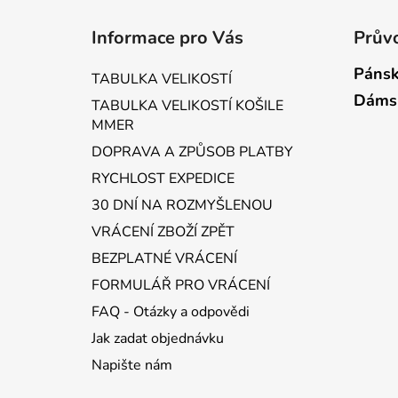
Z
á
Informace pro Vás
Průvo
p
a
Pánsk
TABULKA VELIKOSTÍ
t
Dáms
TABULKA VELIKOSTÍ KOŠILE
í
MMER
DOPRAVA A ZPŮSOB PLATBY
RYCHLOST EXPEDICE
30 DNÍ NA ROZMYŠLENOU
VRÁCENÍ ZBOŽÍ ZPĚT
BEZPLATNÉ VRÁCENÍ
FORMULÁŘ PRO VRÁCENÍ
FAQ - Otázky a odpovědi
Jak zadat objednávku
Napište nám