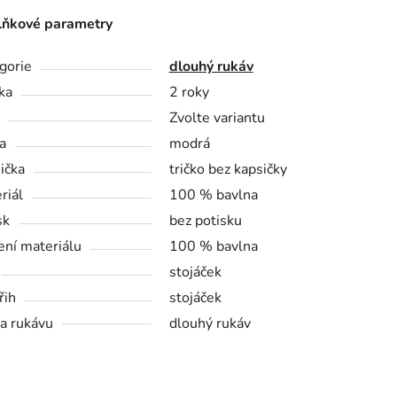
ňkové parametry
gorie
dlouhý rukáv
ka
2 roky
Zvolte variantu
a
modrá
ička
tričko bez kapsičky
riál
100 % bavlna
sk
bez potisku
ení materiálu
100 % bavlna
stojáček
řih
stojáček
a rukávu
dlouhý rukáv