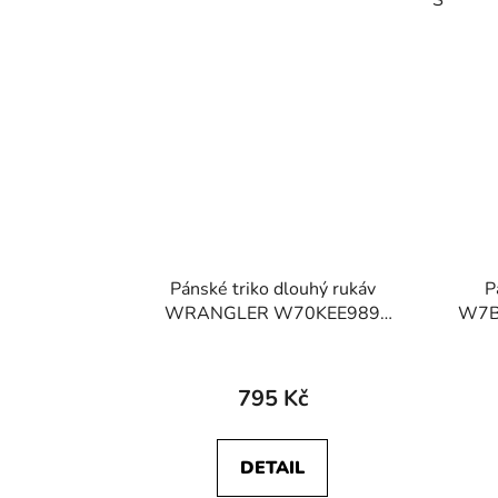
Pánské triko dlouhý rukáv
P
WRANGLER W70KEE989
W7B
112341138 LS SIGN OFF TEE
White
795 Kč
DETAIL