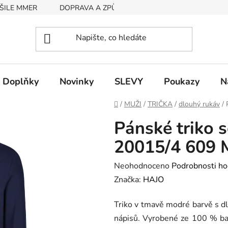
ŠILE MMER
DOPRAVA A ZPŮSOB PLATBY
RYCHLOST EX
Doplňky
Novinky
SLEVY
Poukazy
N
Domů
/
MUŽI
/
TRIČKA
/
dlouhý rukáv
/
Pánské triko 
20015/4 609 
Průměrné
Neohodnoceno
Podrobnosti ho
hodnocení
Značka:
HAJO
produktu
Triko v tmavě modré barvě s d
je
nápisů. Vyrobené ze 100 % ba
0,0