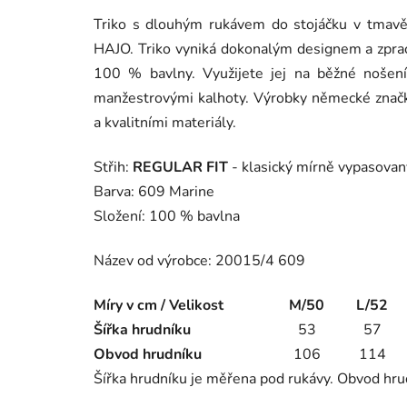
Triko s dlouhým rukávem do stojáčku v tmavě 
HAJO. Triko vyniká dokonalým designem a zpra
100 % bavlny. Využijete jej na běžné nošení
manžestrovými kalhoty. Výrobky německé značk
a kvalitními materiály.
Střih:
REGULAR FIT
- klasický mírně vypasovan
Barva: 609 Marine
Složení: 100 % bavlna
Název od výrobce: 20015/4 609
Míry v cm / Velikost
M/50
L/52
Šířka hrudníku
53
57
Obvod hrudníku
106
114
Šířka hrudníku je měřena pod rukávy. Obvod hru