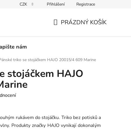
CZK
Přihlášení
Registrace
PEDICE
30 DNÍ NA ROZMYŠLENOU
VRÁCENÍ ZBOŽÍ ZPĚ
PRÁZDNÝ KOŠÍK
NÁKUPNÍ
KOŠÍK
apište nám
Pánské triko se stojáčkem HAJO 20015/4 609 Marine
se stojáčkem HAJO
Marine
dnocení
louhým rukávem do stojáčku. Triko bez potisků a
vlny. Produkty značky HAJO vynikají dokonalým