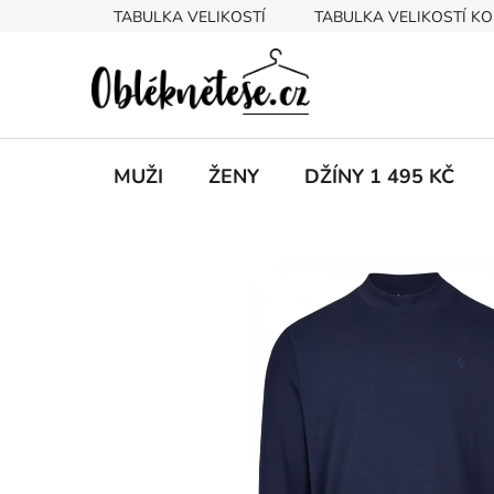
Přejít
TABULKA VELIKOSTÍ
TABULKA VELIKOSTÍ KO
na
obsah
MUŽI
ŽENY
DŽÍNY 1 495 KČ