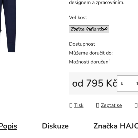
designem a zpracováním.
z
5
Velikost
hvězdiček.
Dostupnost
Můžeme doručit do:
Možnosti doručení
od
795 Kč
Měrná cena:
Tisk
Zeptat se
Popis
Diskuze
Značka
HAJ