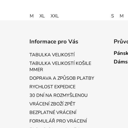
M
XL
XXL
S
M
Z
á
Informace pro Vás
Průvo
p
a
Pánsk
TABULKA VELIKOSTÍ
t
Dáms
TABULKA VELIKOSTÍ KOŠILE
í
MMER
DOPRAVA A ZPŮSOB PLATBY
RYCHLOST EXPEDICE
30 DNÍ NA ROZMYŠLENOU
VRÁCENÍ ZBOŽÍ ZPĚT
BEZPLATNÉ VRÁCENÍ
FORMULÁŘ PRO VRÁCENÍ