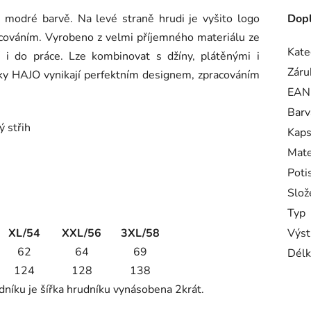
modré barvě. Na levé straně hrudi je vyšito logo
Dopl
cováním. Vyrobeno z velmi příjemného materiálu ze
Kate
 i do práce. Lze kombinovat s džíny, plátěnými i
Záru
y HAJO vynikají perfektním designem, zpracováním
EAN
Barv
ý střih
Kaps
Mate
Poti
Slož
Typ
XL/54
XXL/56
3XL/58
Výst
62
64
69
Délk
124
128
138
dníku je šířka hrudníku vynásobena 2krát.