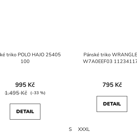
ké triko POLO HAJO 25405
Pánské triko WRANGL
100
W7A0EEF03 1123411
GRAPHIC LOGO TEE Oc
Průměrné
Depths
hodnocení
995 Kč
795 Kč
produktu
1.495 Kč
(–33 %)
je
DETAIL
4,0
DETAIL
z
5
S
XXXL
hvězdiček.