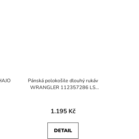
 HAJO
Pánská polokošile dlouhý rukáv
WRANGLER 112357286 LS
REFINED POLO Red
1.195 Kč
DETAIL