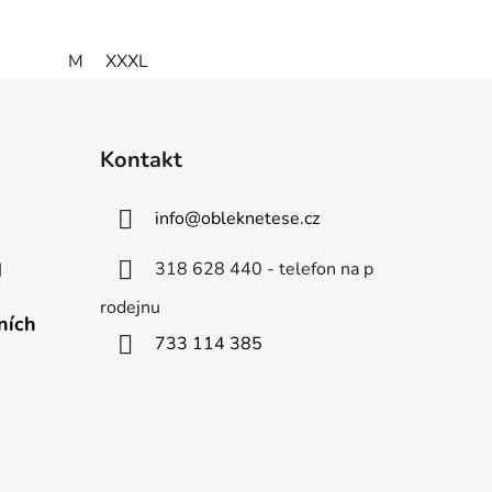
M
XXXL
Kontakt
info
@
obleknetese.cz
318 628 440 - telefon na p
d
rodejnu
ních
733 114 385