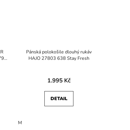
ER
Pánská polokošile dlouhý rukáv
79
HAJO 27803 638 Stay Fresh
ean
1.995 Kč
DETAIL
M