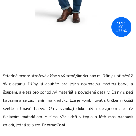
2.095
KČ
–23 %
Středně modré strečové džíny s výraznějším šoupáním. Džíny s příměsí 2
% elastanu. Džíny si oblíbíte pro jejich dokonalou modrou barvu a
šoupání, ale též pro pohodlný materiál a povedené detaily. Džíny s pěti
kapsami a se zapínáním na knoflíky. Lze je kombinovat s tričkem i košilí
světlé i tmavé barvy. Džíny vynikají dokonalým designem ale též
funkčním materiálem. V zime Vás udrží v teple a létě zase naopask
chladí, jedná se o tzv.
ThermoCool
.