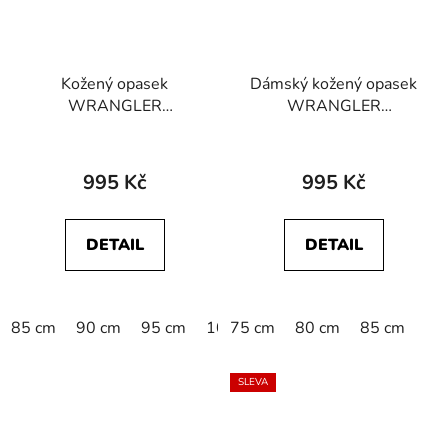
Kožený opasek
Dámský kožený opasek
WRANGLER
WRANGLER
112352693 EASY
W0K4U1X81 FLOWER
BELT Cognac
BELT Cognac
995 Kč
995 Kč
DETAIL
DETAIL
85 cm
90 cm
95 cm
100 cm
75 cm
105 cm
80 cm
110 cm
85 cm
SLEVA