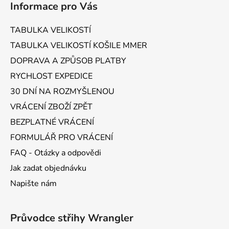
Informace pro Vás
p
a
TABULKA VELIKOSTÍ
t
TABULKA VELIKOSTÍ KOŠILE MMER
í
DOPRAVA A ZPŮSOB PLATBY
RYCHLOST EXPEDICE
30 DNÍ NA ROZMYŠLENOU
VRÁCENÍ ZBOŽÍ ZPĚT
BEZPLATNÉ VRÁCENÍ
FORMULÁŘ PRO VRÁCENÍ
FAQ - Otázky a odpovědi
Jak zadat objednávku
Napište nám
Průvodce střihy Wrangler