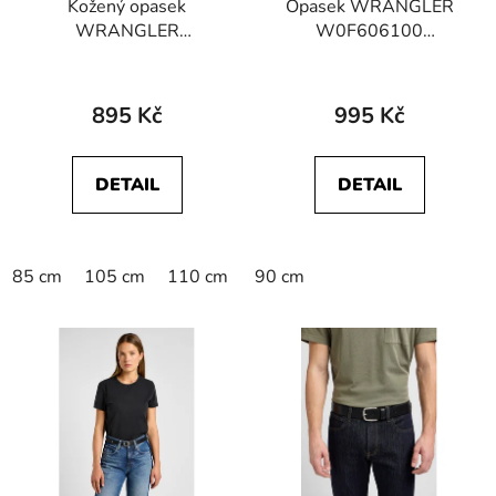
Kožený opasek
Opasek WRANGLER
WRANGLER
W0F606100
W0N4US100
WEBBING BELT Black
112344035 SLIM BELT
Black
895 Kč
995 Kč
DETAIL
DETAIL
85 cm
105 cm
110 cm
115 cm
90 cm