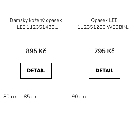
Dámský kožený opasek
Opasek LEE
LEE 112351438
112351286 WEBBING
BRAIDED BELT Black
BELT Acorn
895 Kč
795 Kč
DETAIL
DETAIL
80 cm
85 cm
90 cm