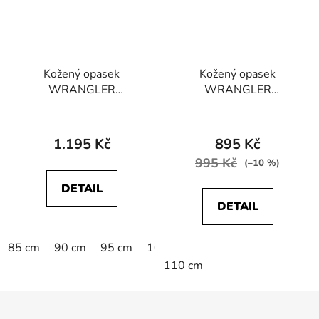
Kožený opasek
Kožený opasek
WRANGLER
WRANGLER
W0F1U1X85
W0E4U1100 BK
112125610
CLASSIC BELT Black
STRUCTURED BELT
1.195 Kč
895 Kč
BROWN
995 Kč
(–10 %)
DETAIL
DETAIL
85 cm
90 cm
95 cm
100 cm
105 cm
110 cm
1
110 cm
Z
á