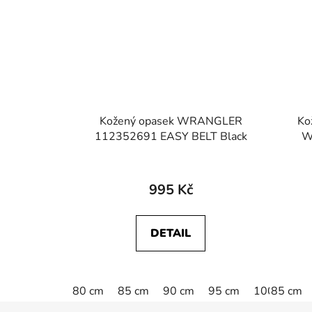
Kožený opasek WRANGLER
Ko
112352691 EASY BELT Black
W
995 Kč
DETAIL
80 cm
85 cm
90 cm
95 cm
100 cm
85 cm