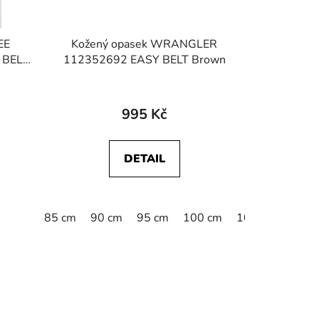
EE
Kožený opasek WRANGLER
 BELT
112352692 EASY BELT Brown
995 Kč
DETAIL
85 cm
90 cm
95 cm
100 cm
105 cm
110 