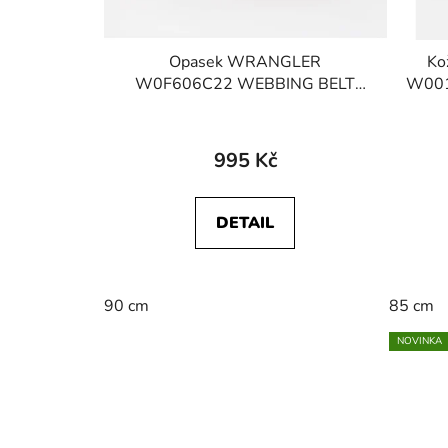
Opasek WRANGLER
Ko
W0F606C22 WEBBING BELT
W001
Peyote Beige
995 Kč
DETAIL
90 cm
85 cm
NOVINKA