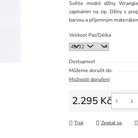
Světle modré džíny Wrangle
je
zapínáním na zip. Džíny s pro
0,0
barvou a příjemným materiále
z
5
Velikost Pas/Délka
hvězdiček.
Dostupnost
Můžeme doručit do:
Možnosti doručení
2.295 Kč
Měrná cena:
Tisk
Zeptat se