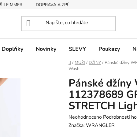
ŠILE MMER
DOPRAVA A ZPŮSOB PLATBY
RYCHLOST EX
Doplňky
Novinky
SLEVY
Poukazy
N
Domů
/
MUŽI
/
DŽÍNY
/
Pánské džíny 
Wash
Pánské džín
112378689 
STRETCH Lig
Průměrné
Neohodnoceno
Podrobnosti ho
hodnocení
Značka:
WRANGLER
produktu