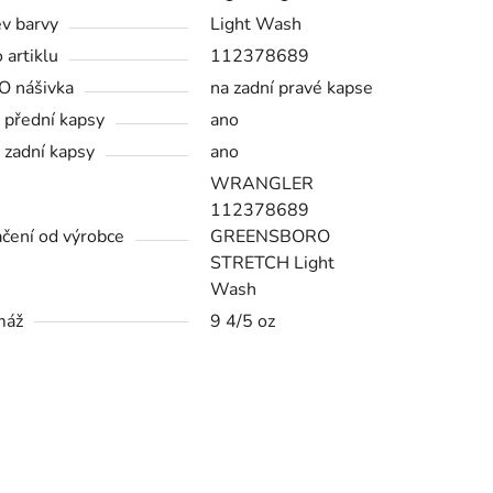
v barvy
Light Wash
 artiklu
112378689
 nášivka
na zadní pravé kapse
 přední kapsy
ano
 zadní kapsy
ano
WRANGLER
112378689
čení od výrobce
GREENSBORO
STRETCH Light
Wash
máž
9 4/5 oz