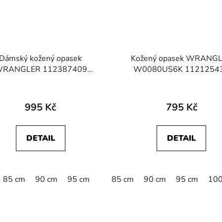
Dámský kožený opasek
Kožený opasek WRANG
RANGLER 112387409
W0080US6K 1121254
METALIC BELT Silver
METAL LOOP BELT Cogn
995 Kč
795 Kč
DETAIL
DETAIL
110 cm
85 cm
90 cm
115 cm
95 cm
85 cm
90 cm
95 cm
100