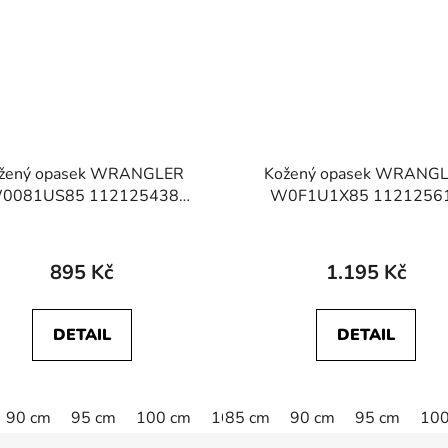
žený opasek WRANGLER
Kožený opasek WRANG
0081US85 112125438
W0F1U1X85 1121256
STITCHED BELT Brown
STRUCTURED BELT BR
895 Kč
1.195 Kč
DETAIL
DETAIL
105 cm
90 cm
110 cm
95 cm
100 cm
105 cm
85 cm
110 cm
90 cm
95 cm
115 cm
100