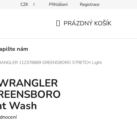
CZK
Přihlášení
Registrace
PEDICE
30 DNÍ NA ROZMYŠLENOU
VRÁCENÍ ZBOŽÍ ZPĚ
PRÁZDNÝ KOŠÍK
NÁKUPNÍ
KOŠÍK
apište nám
WRANGLER 112378689 GREENSBORO STRETCH Light
y WRANGLER
GREENSBORO
ht Wash
dnocení