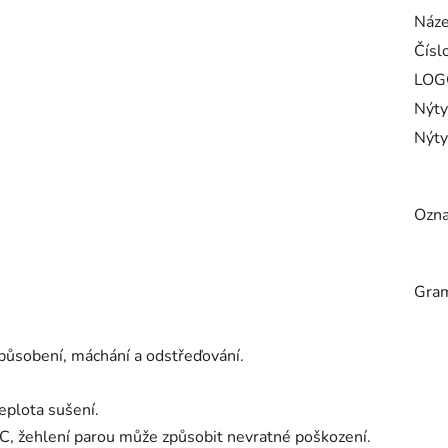
Náze
Číslo
LOGO
Nýty
Nýty
Ozna
Gra
působení, máchání a odstřeďování.
eplota sušení.
 °C, žehlení parou může způsobit nevratné poškození.