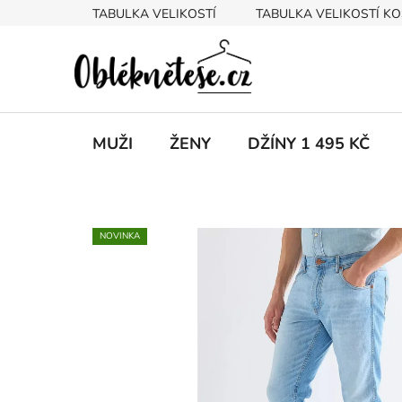
Přejít
TABULKA VELIKOSTÍ
TABULKA VELIKOSTÍ KO
na
obsah
MUŽI
ŽENY
DŽÍNY 1 495 KČ
NOVINKA