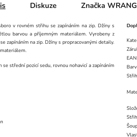
is
Diskuze
Značka
WRANG
boro v rovném střihu se zapínáním na zip. Džíny s
Dopl
větlou barvou a příjemným materiálem. Vyrobeny z
Kate
se zapínáním na zip. Džíny s propracovanými detaily.
Záru
 materiálem.
EAN
ih se střední pozicí sedu, rovnou nohavicí a zapínáním
Barv
Stři
Mate
Slož
Stři
an
Šoup
Vlas