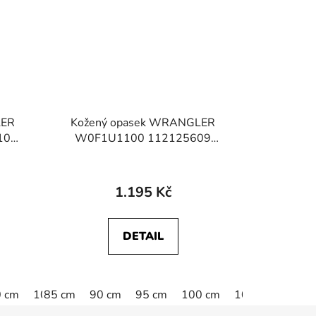
LER
Kožený opasek WRANGLER
10
W0F1U1100 112125609
OWN
STRUCTURED BELT Black
1.195 Kč
DETAIL
 cm
105 cm
85 cm
110 cm
90 cm
95 cm
115 cm
100 cm
105 cm
110 