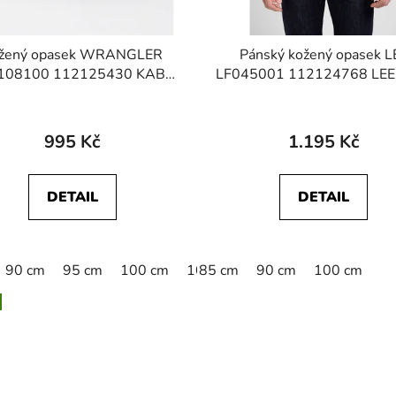
žený opasek WRANGLER
Pánský kožený opasek L
08100 112125430 KABEL
LF045001 112124768 LEE
BUCKLE BELT Black
Black
Průměrné
hodnocení
995 Kč
1.195 Kč
produktu
je
DETAIL
DETAIL
2,0
z
5
90 cm
95 cm
100 cm
105 cm
85 cm
110 cm
90 cm
100 cm
115 cm
hvězdiček.