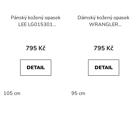
Pánský kožený opasek
Dámský kožený opasek
LEE LG015301
WRANGLER
112124781 CORE
W0NEUS100
BELT Black
112344038 TRIPLE
LOOP BELT Black
795 Kč
795 Kč
DETAIL
DETAIL
105 cm
95 cm