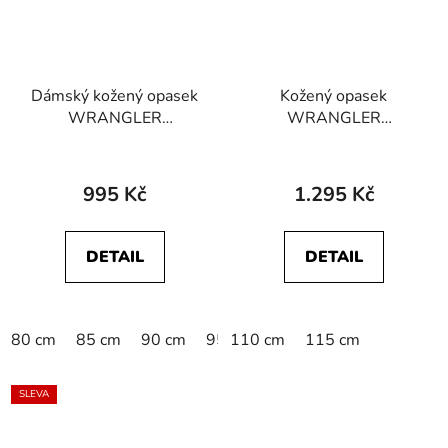
Dámský kožený opasek
Kožený opasek
WRANGLER
WRANGLER
112387409 METALIC
W0J2U1X81 RUGGED
BELT Silver
BELT Cognac
995 Kč
1.295 Kč
DETAIL
DETAIL
80 cm
85 cm
90 cm
95 cm
110 cm
115 cm
SLEVA