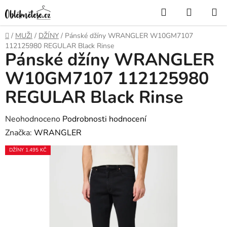
Přejít
Hledat
NÁKUP
na
KOŠÍK
obsah
Domů
/
MUŽI
/
DŽÍNY
/
Pánské džíny WRANGLER W10GM7107
112125980 REGULAR Black Rinse
Pánské džíny WRANGLER
W10GM7107 112125980
REGULAR Black Rinse
Průměrné
Neohodnoceno
Podrobnosti hodnocení
hodnocení
Značka:
WRANGLER
produktu
DŽÍNY 1.495 KČ
je
0,0
z
5
hvězdiček.