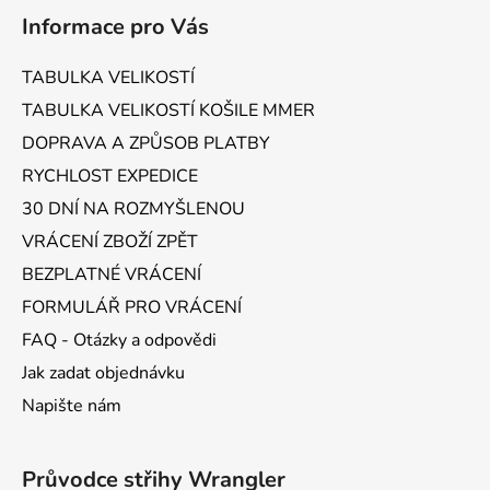
á
Informace pro Vás
p
a
TABULKA VELIKOSTÍ
t
TABULKA VELIKOSTÍ KOŠILE MMER
í
DOPRAVA A ZPŮSOB PLATBY
RYCHLOST EXPEDICE
30 DNÍ NA ROZMYŠLENOU
VRÁCENÍ ZBOŽÍ ZPĚT
BEZPLATNÉ VRÁCENÍ
FORMULÁŘ PRO VRÁCENÍ
FAQ - Otázky a odpovědi
Jak zadat objednávku
Napište nám
Průvodce střihy Wrangler