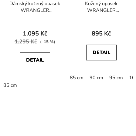
Dámský kožený opasek
Kožený opasek
WRANGLER
WRANGLER
W0J5U1X81
W0081US85
PERFORATED BELT
112125438 STITCHED
Cognac
BELT Brown
1.095 Kč
895 Kč
1.295 Kč
(–15 %)
DETAIL
DETAIL
85 cm
90 cm
95 cm
10
85 cm