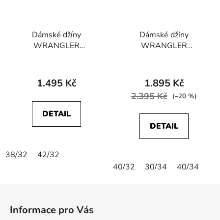
Dámské džíny
Dámské džíny
WRANGLER
WRANGLER
W20TB940R
W28TQC388
STRAIGHT STRETCH
STRAIGHT Blue Black
Stockton
1.495 Kč
1.895 Kč
2.395 Kč
(–20 %)
DETAIL
DETAIL
38/32
42/32
40/32
30/34
40/34
Z
á
Informace pro Vás
p