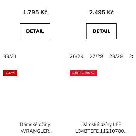
SKINNY Black
1.795 Kč
2.495 Kč
DETAIL
DETAIL
33/31
26/29
27/29
28/29
29
SLEVA
DŽÍNY 1.495 KČ
Dámské džíny
Dámské džíny LEE
WRANGLER
L34BTEFE 112107804