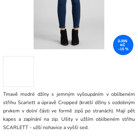
2.395
KČ
–16 %
Tmavě modré džíny s jemným vyšoupáním v oblíbeném
střihu Scarlett a úpravě Cropped (kratší džíny s ozdobným
prvkem v dolní části ve formě zipů po stranách). Mají pět
kapes a zapínání na zip. Ušity v užším oblíbeném střihu
SCARLETT - užší nohavice a vyšší sed.