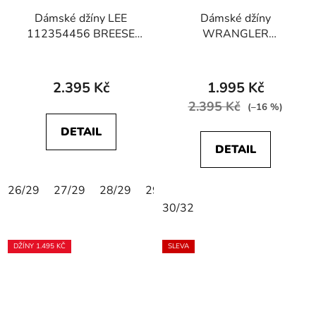
Dámské džíny LEE
Dámské džíny
112354456 BREESE
WRANGLER
Rain Falls
W28BJX386 BOOTCUT
Airblue
2.395 Kč
1.995 Kč
2.395 Kč
(–16 %)
DETAIL
DETAIL
26/29
27/29
28/29
29/29
30/29
31/29
24/31
30/32
DŽÍNY 1.495 KČ
SLEVA