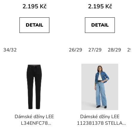
2.195 Kč
2.195 Kč
DETAIL
DETAIL
34/32
26/29
27/29
28/29
29
Dámské džíny LEE
Dámské džíny LEE
L34ENFC78
112381378 STELLA
112333335 ULC
Water Droplet