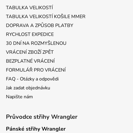
a
TABULKA VELIKOSTÍ
t
TABULKA VELIKOSTÍ KOŠILE MMER
í
DOPRAVA A ZPŮSOB PLATBY
RYCHLOST EXPEDICE
30 DNÍ NA ROZMYŠLENOU
VRÁCENÍ ZBOŽÍ ZPĚT
BEZPLATNÉ VRÁCENÍ
FORMULÁŘ PRO VRÁCENÍ
FAQ - Otázky a odpovědi
Jak zadat objednávku
Napište nám
Průvodce střihy Wrangler
Pánské střihy Wrangler