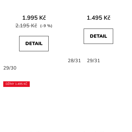
W27HXR414 HIGH
LEGENDARY
SKINNY Cali Blue
STRAIGHT Nightshade
1.995 Kč
1.495 Kč
2.195 Kč
(–9 %)
DETAIL
DETAIL
28/31
29/31
29/30
DŽÍNY 1.495 KČ