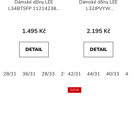
Dámské džíny LEE
Dámské džíny LEE
L34BTSFP 112142384
L32JPVYW
LEGENDARY
112107649 CLASSIC
STRAIGHT Black
STRAIGHT PLUS Mid
Evita
1.495 Kč
2.195 Kč
DETAIL
DETAIL
28/31
36/31
28/33
29/33
42/31
30/33
44/31
32/33
40/33
42
SLEVA