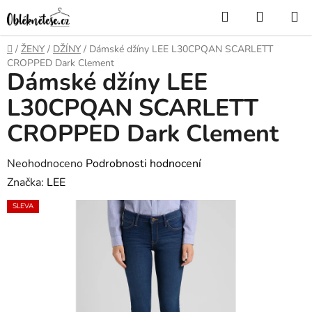
Přejít
Hledat
NÁKUP
na
KOŠÍK
obsah
Domů
/
ŽENY
/
DŽÍNY
/
Dámské džíny LEE L30CPQAN SCARLETT
CROPPED Dark Clement
Dámské džíny LEE
L30CPQAN SCARLETT
CROPPED Dark Clement
Průměrné
Neohodnoceno
Podrobnosti hodnocení
hodnocení
Značka:
LEE
produktu
SLEVA
je
0,0
z
5
hvězdiček.