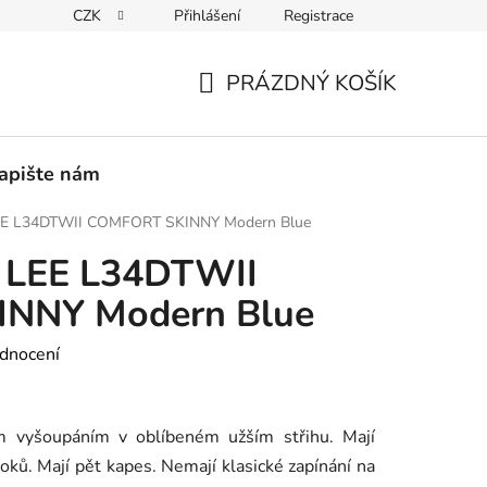
CZK
Přihlášení
Registrace
PEDICE
30 DNÍ NA ROZMYŠLENOU
VRÁCENÍ ZBOŽÍ ZPĚ
PRÁZDNÝ KOŠÍK
NÁKUPNÍ
KOŠÍK
apište nám
EE L34DTWII COMFORT SKINNY Modern Blue
 LEE L34DTWII
NNY Modern Blue
dnocení
 vyšoupáním v oblíbeném užším střihu. Mají
boků. Mají pět kapes. Nemají klasické zapínání na