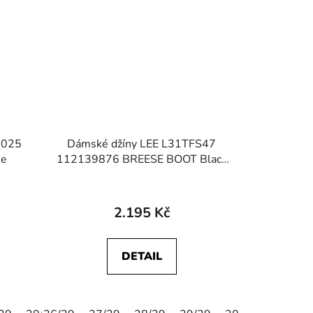
0025
Dámské džíny LEE L31TFS47
ne
112139876 BREESE BOOT Black
Rinse
2.195 Kč
DETAIL