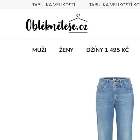
Přejít
TABULKA VELIKOSTÍ
TABULKA VELIKOSTÍ KO
na
obsah
MUŽI
ŽENY
DŽÍNY 1 495 KČ