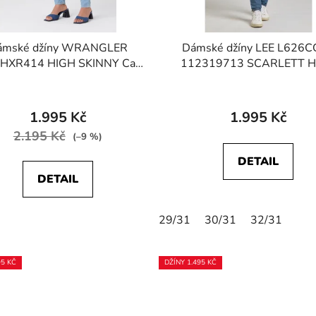
ámské džíny WRANGLER
Dámské džíny LEE L626
XR414 HIGH SKINNY Cali
112319713 SCARLETT H
Blue
Light Worn
1.995 Kč
1.995 Kč
2.195 Kč
(–9 %)
DETAIL
DETAIL
29/31
30/31
32/31
95 KČ
DŽÍNY 1.495 KČ