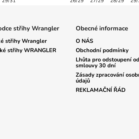
29/31
26/29
27/29
28/29
29/
dce střihy Wrangler
Obecné informace
é střihy Wrangler
O NÁS
ké střihy WRANGLER
Obchodní podmínky
Lhůta pro odstoupení o
smlouvy 30 dní
Zásady zpracování osob
údajů
REKLAMAČNÍ ŘÁD