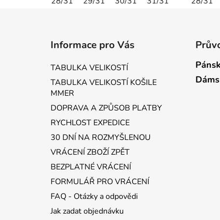
28/31
29/31
30/31
31/31
28/31
Z
á
Informace pro Vás
Průvo
p
a
Pánsk
TABULKA VELIKOSTÍ
t
Dáms
TABULKA VELIKOSTÍ KOŠILE
í
MMER
DOPRAVA A ZPŮSOB PLATBY
RYCHLOST EXPEDICE
30 DNÍ NA ROZMYŠLENOU
VRÁCENÍ ZBOŽÍ ZPĚT
BEZPLATNÉ VRÁCENÍ
FORMULÁŘ PRO VRÁCENÍ
FAQ - Otázky a odpovědi
Jak zadat objednávku