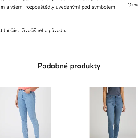
Ozna
enem a všemi rozpouštědly uvedenými pod symbolem
ilní části živočišného původu.
Podobné produkty