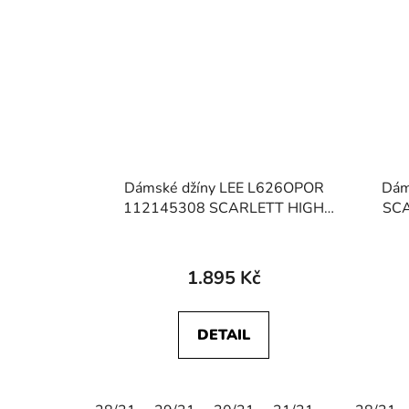
Dámské džíny LEE L626OPOR
Dám
112145308 SCARLETT HIGH
SCA
Dark Zuri
1.895 Kč
DETAIL