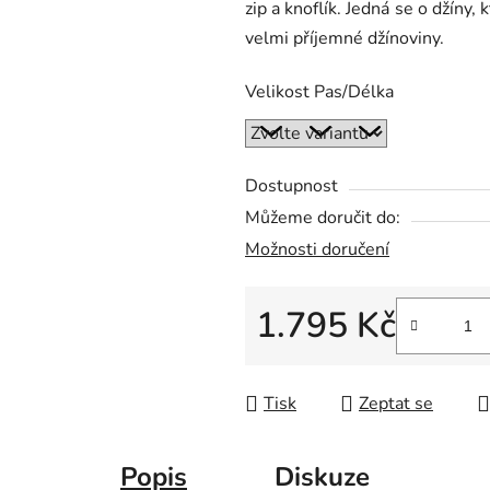
zip a knoflík. Jedná se o džíny,
z
velmi příjemné džínoviny.
5
hvězdiček.
Velikost Pas/Délka
Dostupnost
Můžeme doručit do:
Možnosti doručení
1.795 Kč
Měrná cena:
Tisk
Zeptat se
Popis
Diskuze