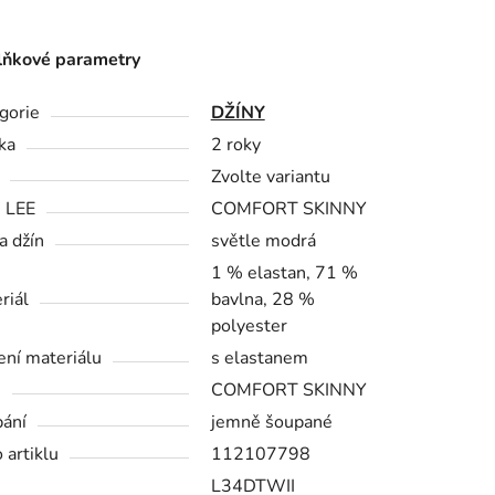
ňkové parametry
gorie
DŽÍNY
ka
2 roky
Zvolte variantu
h LEE
COMFORT SKINNY
a džín
světle modrá
1 % elastan, 71 %
riál
bavlna, 28 %
polyester
ení materiálu
s elastanem
h
COMFORT SKINNY
ání
jemně šoupané
 artiklu
112107798
L34DTWII