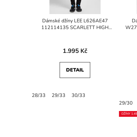
Dámské džíny LEE L626AE47
D
112114135 SCARLETT HIGH
W27H
Black Rinse
1.995 Kč
DETAIL
28/33
29/33
30/33
29/30
DŽÍNY 1.4