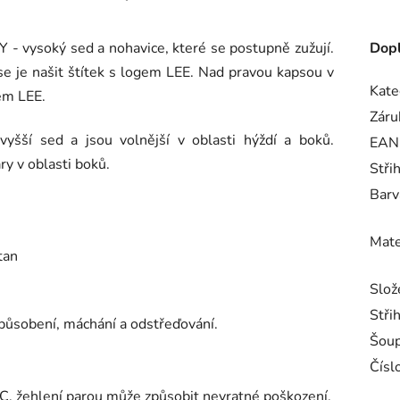
 vysoký sed a nohavice, které se postupně zužují.
Dopl
se je našit štítek s logem LEE. Nad pravou kapsou v
Kate
gem LEE.
Záru
yšší sed a jsou volnější v oblasti hýždí a boků.
EAN
ry v oblasti boků.
Stři
Barv
Mate
tan
Slož
Stři
působení, máchání a odstřeďování.
Šoup
Číslo
.
 °C, žehlení parou může způsobit nevratné poškození.