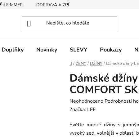
ŠILE MMER
DOPRAVA A ZPŮSOB PLATBY
RYCHLOST EX
Doplňky
Novinky
SLEVY
Poukazy
N
Domů
/
ŽENY
/
DŽÍNY
/
Dámské džíny L
Dámské džíny
COMFORT SKI
Průměrné
Neohodnoceno
Podrobnosti ho
hodnocení
Značka:
LEE
produktu
Světle modré džíny s jemným
je
vysoký sed, volnější v oblasti 
0,0