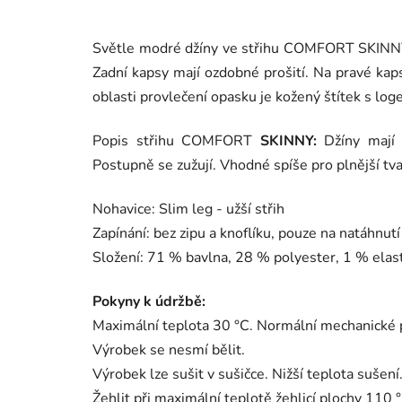
Světle modré džíny ve střihu COMFORT SKINNY -
Zadní kapsy mají ozdobné prošití. Na pravé kap
oblasti provlečení opasku je kožený štítek s lo
Popis střihu COMFORT
SKINNY:
Džíny mají v
Postupně se zužují. Vhodné spíše pro plnější tva
Nohavice: Slim leg - užší střih
Zapínání: bez zipu a knoflíku, pouze na natáhnutí
Složení: 71 % bavlna, 28 % polyester, 1 % elas
Pokyny k údržbě:
Maximální teplota 30 °C. Normální mechanické 
Výrobek se nesmí bělit.
Výrobek lze sušit v sušičce. Nižší teplota sušení
Žehlit při maximální teplotě žehlicí plochy 110