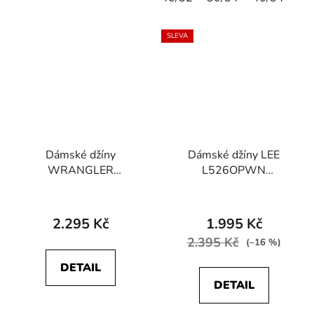
SLEVA
Dámské džíny
Dámské džíny LEE
WRANGLER
L526OPWN
W26LTX386 SLIM
SCARLETT Mid Lexi
STRETCH Airblue
2.295 Kč
1.995 Kč
2.395 Kč
(–16 %)
DETAIL
DETAIL