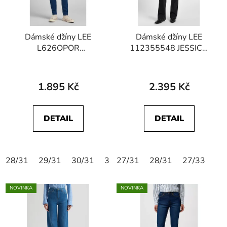
Dámské džíny LEE
Dámské džíny LEE
L626OPOR
112355548 JESSICA
112145308
True To Black
SCARLETT HIGH Dark
Zuri
1.895 Kč
2.395 Kč
DETAIL
DETAIL
28/31
29/31
30/31
31/31
27/31
28/31
27/33
NOVINKA
NOVINKA