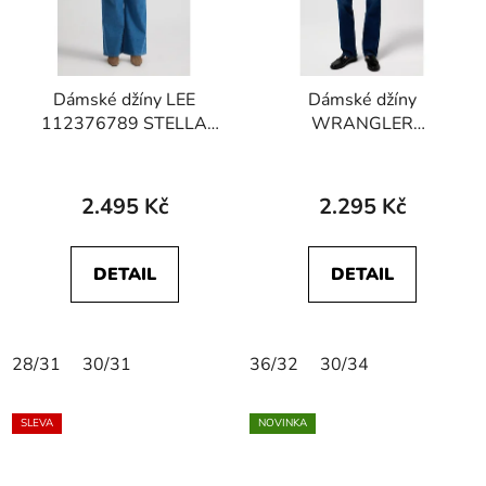
Dámské džíny LEE
Dámské džíny
112376789 STELLA
WRANGLER
Dye Star
112371174 STRAIGHT
Posh Parade
2.495 Kč
2.295 Kč
DETAIL
DETAIL
28/31
30/31
36/32
30/34
SLEVA
NOVINKA