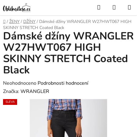
Přejít
Hledat
NÁKUP
na
KOŠÍK
obsah
Domů
/
ŽENY
/
DŽÍNY
/
Dámské džíny WRANGLER W27HWT067 HIGH
SKINNY STRETCH Coated Black
Dámské džíny WRANGLER
W27HWT067 HIGH
SKINNY STRETCH Coated
Black
Průměrné
Neohodnoceno
Podrobnosti hodnocení
hodnocení
Značka:
WRANGLER
produktu
SLEVA
je
0,0
z
5