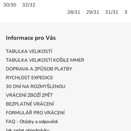
30/30
32/32
28/31
29/31
31/31
33
Z
á
Informace pro Vás
p
a
TABULKA VELIKOSTÍ
t
TABULKA VELIKOSTÍ KOŠILE MMER
í
DOPRAVA A ZPŮSOB PLATBY
RYCHLOST EXPEDICE
30 DNÍ NA ROZMYŠLENOU
VRÁCENÍ ZBOŽÍ ZPĚT
BEZPLATNÉ VRÁCENÍ
FORMULÁŘ PRO VRÁCENÍ
FAQ - Otázky a odpovědi
Jak zadat objednávku