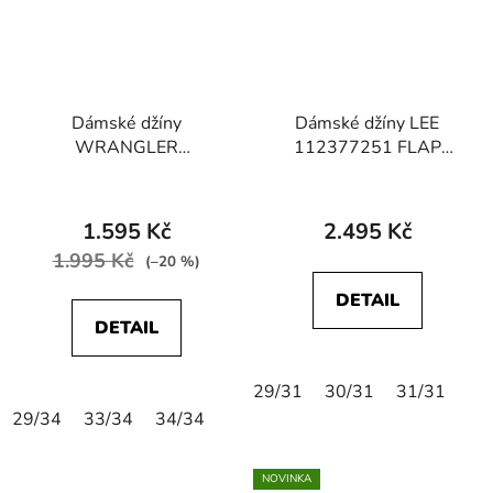
Dámské džíny
Dámské džíny LEE
WRANGLER
112377251 FLAP
W28THR32E
POCKET JESSICA
STRAIGHT STRETCH
Current Affair
Mid Rocks
1.595 Kč
2.495 Kč
1.995 Kč
(–20 %)
DETAIL
DETAIL
29/31
30/31
31/31
29/34
33/34
34/34
NOVINKA