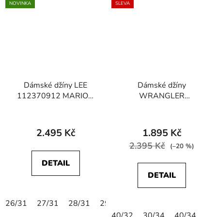
NOVINKA
SLEVA
Dámské džíny LEE
Dámské džíny
112370912 MARION
WRANGLER
STRAIGHT Cyber Blue
W28TQC388
STRAIGHT Blue Black
2.495 Kč
1.895 Kč
2.395 Kč
(–20 %)
DETAIL
DETAIL
26/31
27/31
28/31
29/31
30/31
31/31
32/31
40/32
30/34
40/34