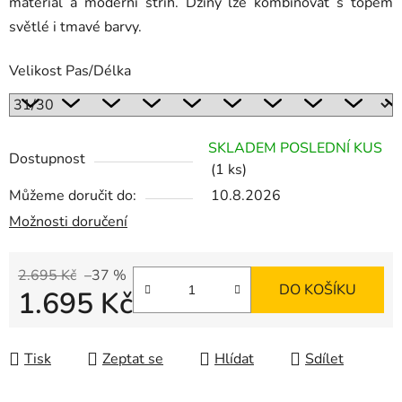
materiál a moderní střih. Džíny lze kombinovat s topem
světlé i tmavé barvy.
Velikost Pas/Délka
SKLADEM POSLEDNÍ KUS
Dostupnost
(1 ks)
Můžeme doručit do:
10.8.2026
Možnosti doručení
2.695 Kč
–37 %
DO KOŠÍKU
1.695 Kč
Měrná cena:
Tisk
Zeptat se
Hlídat
Sdílet