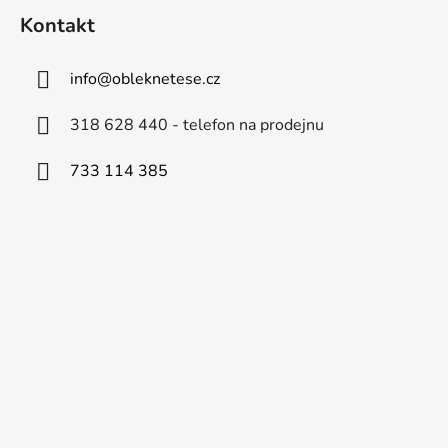
Kontakt
info
@
obleknetese.cz
318 628 440 - telefon na prodejnu
733 114 385