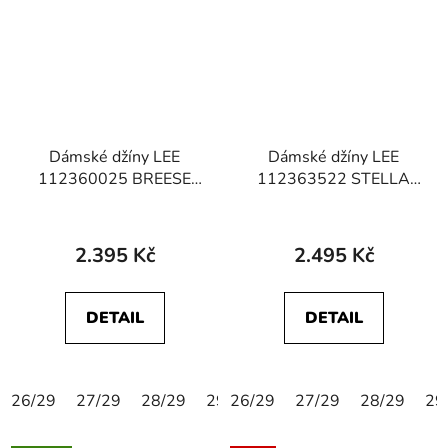
Dámské džíny LEE
Dámské džíny LEE
112360025 BREESE
112363522 STELLA
BOOT Mid Shine
Dark Memory
2.395 Kč
2.495 Kč
DETAIL
DETAIL
26/29
27/29
28/29
29/29
26/29
30/29
27/29
31/29
28/29
24/31
29