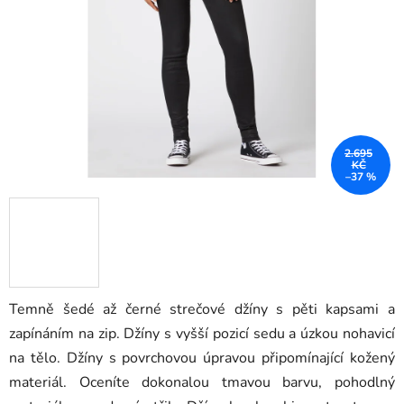
hvězdiček.
2.695
KČ
–37 %
Temně šedé až černé strečové džíny s pěti kapsami a
zapínáním na zip. Džíny s vyšší pozicí sedu a úzkou nohavicí
na tělo. Džíny s povrchovou úpravou připomínající kožený
materiál. Oceníte dokonalou tmavou barvu, pohodlný