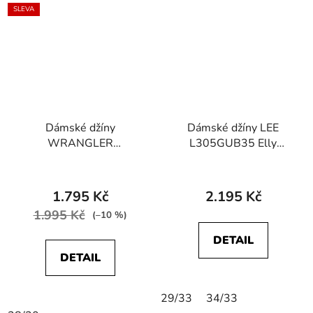
SLEVA
Dámské džíny
Dámské džíny LEE
WRANGLER
L305GUB35 Elly
W28TLX023
Shredder Blue
STRAIGHT STRETCH
Rinsewash
1.795 Kč
2.195 Kč
1.995 Kč
(–10 %)
DETAIL
DETAIL
29/33
34/33