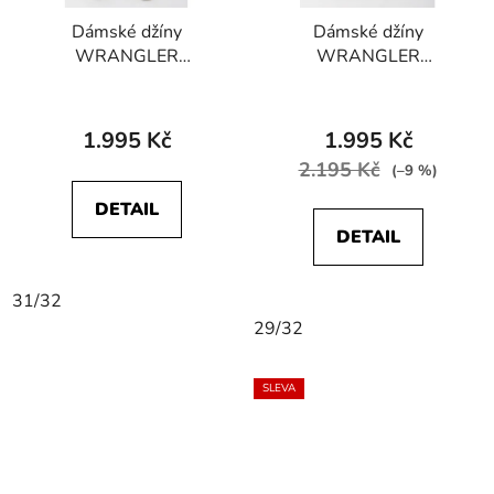
Dámské džíny
Dámské džíny
WRANGLER
WRANGLER
W28KZJ387
W27H4230N HIGH
112141290 SKINNY
SKINNY STRETCH
STRETCH Soft Nights
Future Black
1.995 Kč
1.995 Kč
2.195 Kč
(–9 %)
DETAIL
DETAIL
31/32
29/32
SLEVA