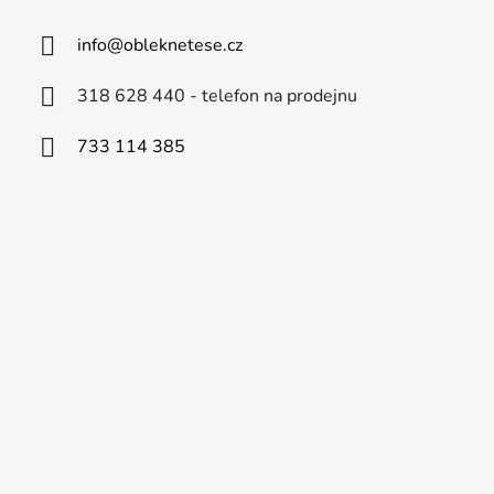
info
@
obleknetese.cz
318 628 440 - telefon na prodejnu
733 114 385