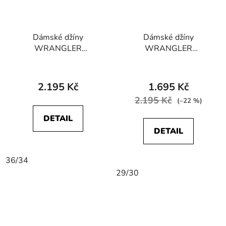
Dámské džíny
Dámské džíny
WRANGLER
WRANGLER
W28T4230N
W28KXR44P SKINNY
STRAIGHT STRETCH
STRETCH Good Life
Future Black
2.195 Kč
1.695 Kč
2.195 Kč
(–22 %)
DETAIL
DETAIL
36/34
29/30