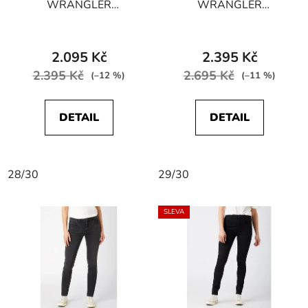
WRANGLER
WRANGLER
W28K3923V SKINNY
W28KTX386 SKINNY
STRETCH Vintage Soft
STRETCH Airblue
2.095 Kč
2.395 Kč
2.395 Kč
2.695 Kč
(–12 %)
(–11 %)
DETAIL
DETAIL
28/30
29/30
SLEVA