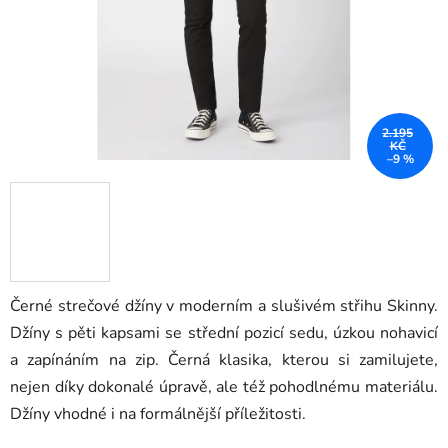
2.195
KČ
–9 %
Černé strečové džíny v moderním a slušivém střihu Skinny.
Džíny s pěti kapsami se střední pozicí sedu, úzkou nohavicí
a zapínáním na zip. Černá klasika, kterou si zamilujete,
nejen díky dokonalé úpravě, ale též pohodlnému materiálu.
Džíny vhodné i na formálnější příležitosti.