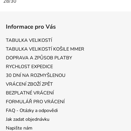
28/30
Z
á
Informace pro Vás
p
a
TABULKA VELIKOSTÍ
t
TABULKA VELIKOSTÍ KOŠILE MMER
í
DOPRAVA A ZPŮSOB PLATBY
RYCHLOST EXPEDICE
30 DNÍ NA ROZMYŠLENOU
VRÁCENÍ ZBOŽÍ ZPĚT
BEZPLATNÉ VRÁCENÍ
FORMULÁŘ PRO VRÁCENÍ
FAQ - Otázky a odpovědi
Jak zadat objednávku
Napište nám