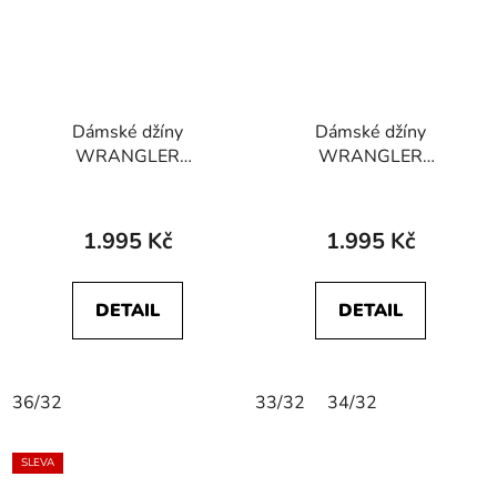
Dámské džíny
Dámské džíny
WRANGLER
WRANGLER
W28KXR44U SKINNY
W28KVH413 SKINNY
STRETCH In The
Indigo Sky
Clouds
1.995 Kč
1.995 Kč
DETAIL
DETAIL
36/32
33/32
34/32
SLEVA