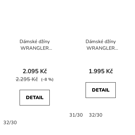
Dámské džíny
Dámské džíny
WRANGLER
WRANGLER
W28KX785U SKINNY
W28KXRX14 SKINNY
STRETCH Authentic
STRETCH Footloose
Blue
2.095 Kč
1.995 Kč
2.295 Kč
(–8 %)
DETAIL
DETAIL
31/30
32/30
32/30