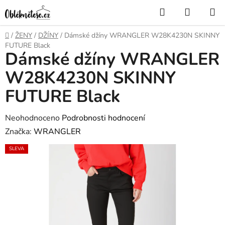
Přejít
Hledat
NÁKUP
na
KOŠÍK
obsah
Domů
/
ŽENY
/
DŽÍNY
/
Dámské džíny WRANGLER W28K4230N SKINNY
FUTURE Black
Dámské džíny WRANGLER
W28K4230N SKINNY
FUTURE Black
Průměrné
Neohodnoceno
Podrobnosti hodnocení
hodnocení
Značka:
WRANGLER
produktu
SLEVA
je
0,0
z
5
hvězdiček.