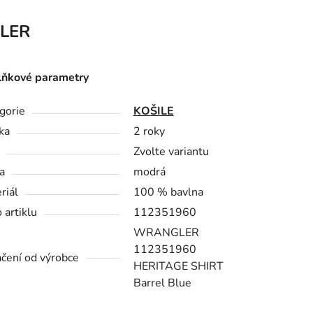
LER
ňkové parametry
gorie
KOŠILE
ka
2 roky
Zvolte variantu
a
modrá
riál
100 % bavlna
 artiklu
112351960
WRANGLER
112351960
čení od výrobce
HERITAGE SHIRT
Barrel Blue