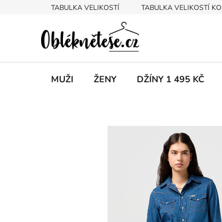
Přejít
TABULKA VELIKOSTÍ
TABULKA VELIKOSTÍ KO
na
obsah
MUŽI
ŽENY
DŽÍNY 1 495 KČ