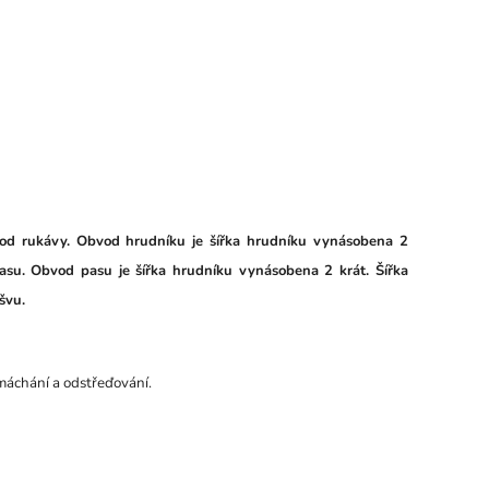
pod rukávy. Obvod hrudníku je šířka hrudníku vynásobena 2
pasu. Obvod pasu je šířka hrudníku vynásobena 2 krát. Šířka
švu.
máchání a odstřeďování.