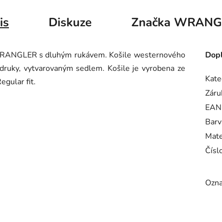
is
Diskuze
Značka
WRANG
 WRANGLER s dluhým rukávem. Košile westernového
Dopl
druky, vytvarovaným sedlem. Košile je vyrobena ze
Kate
gular fit.
Záru
EAN
Barv
Mate
Číslo
Ozna