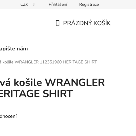
CZK
Přihlášení
Registrace
PEDICE
30 DNÍ NA ROZMYŠLENOU
VRÁCENÍ ZBOŽÍ ZPĚ
PRÁZDNÝ KOŠÍK
NÁKUPNÍ
KOŠÍK
apište nám
vá košile WRANGLER 112351960 HERITAGE SHIRT
ová košile WRANGLER
ERITAGE SHIRT
dnocení