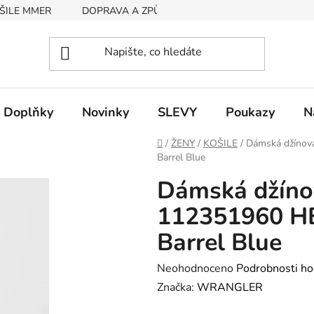
ŠILE MMER
DOPRAVA A ZPŮSOB PLATBY
RYCHLOST EX
Doplňky
Novinky
SLEVY
Poukazy
N
Domů
/
ŽENY
/
KOŠILE
/
Dámská džíno
Barrel Blue
Dámská džín
112351960 H
Barrel Blue
Průměrné
Neohodnoceno
Podrobnosti ho
hodnocení
Značka:
WRANGLER
produktu