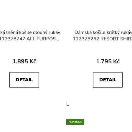
á lněná košile dlouhý rukáv
Dámská košile krátký ruká
 112378747 ALL PURPOSE
112378262 RESORT SHIR
SHIRT Halogen
Mist Stripe
1.895 Kč
1.795 Kč
DETAIL
DETAIL
L
NOVINKA