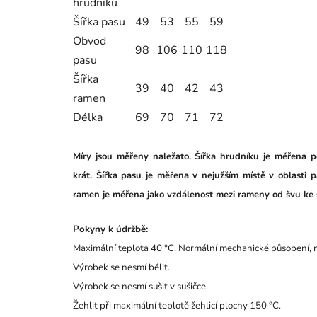
hrudníku
Šířka pasu
49
53
55
59
Obvod
98
106
110
118
pasu
Šířka
39
40
42
43
ramen
Délka
69
70
71
72
Míry jsou měřeny naležato. Šířka hrudníku je měřena 
krát. Šířka pasu je měřena v nejužším místě v oblasti 
ramen je měřena jako vzdálenost mezi rameny od švu ke 
Pokyny k údržbě:
Maximální teplota 40 °C. Normální mechanické působení, 
Výrobek se nesmí bělit.
Výrobek se nesmí sušit v sušičce.
Žehlit při maximální teplotě žehlicí plochy 150 °C.