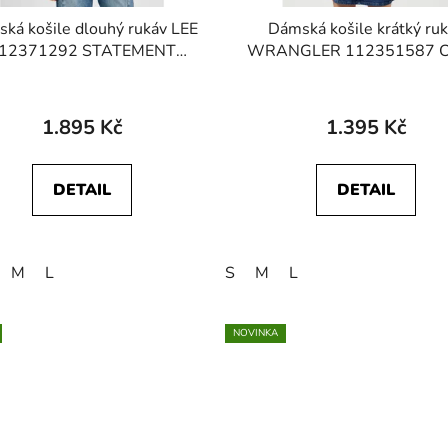
ká košile dlouhý rukáv LEE
Dámská košile krátký ru
12371292 STATEMENT
WRANGLER 112351587 
LAR SHIRT Unionall Black
SHIRT Peach Melba
1.895 Kč
1.395 Kč
DETAIL
DETAIL
M
L
S
M
L
NOVINKA