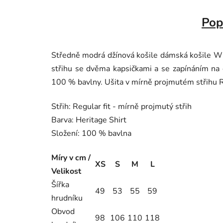
Pop
Středně modrá džínová košile dámská košile
střihu se dvěma kapsičkami a se zapínáním na 
100 % bavlny. Ušita v mírně projmutém střihu Re
Střih: Regular fit - mírně projmutý střih
Barva: Heritage Shirt
Složení: 100 % bavlna
Míry v cm /
XS
S
M
L
Velikost
Šířka
49
53
55
59
hrudníku
Obvod
98
106
110
118