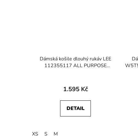
Dámská košile dlouhý rukáv LEE
Dá
112355117 ALL PURPOSE
W5T5
SHIRT Light Mood
1.595 Kč
DETAIL
XS
S
M