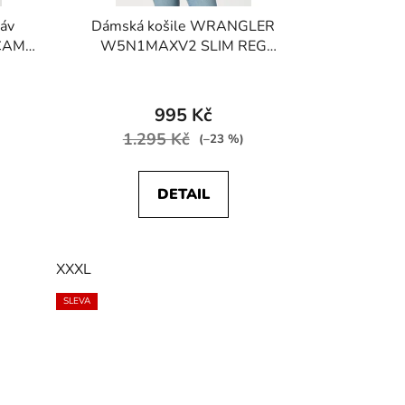
káv
Dámská košile WRANGLER
CAMP
W5N1MAXV2 SLIM REG
WESTERN SHIRT Nautical Blue
995 Kč
1.295 Kč
(–23 %)
DETAIL
XXXL
SLEVA