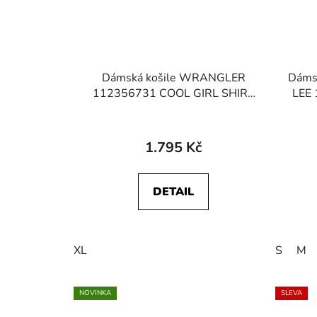
Dámská košile WRANGLER
Dámsk
112356731 COOL GIRL SHIRT
LEE
Worn White
1.795 Kč
DETAIL
XL
S
M
NOVINKA
SLEVA