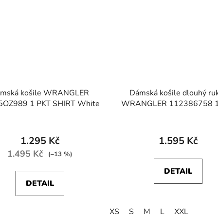
mská košile WRANGLER
Dámská košile dlouhý ru
OZ989 1 PKT SHIRT White
WRANGLER 112386758 1
SHIRT Blue
1.295 Kč
1.595 Kč
1.495 Kč
(–13 %)
DETAIL
DETAIL
XS
S
M
L
XXL