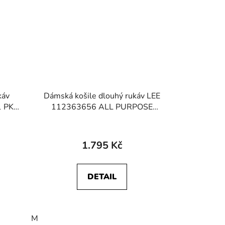
káv
Dámská košile dlouhý rukáv LEE
 PKT
112363656 ALL PURPOSE
SHIRT Concrete Awning
1.795 Kč
DETAIL
M