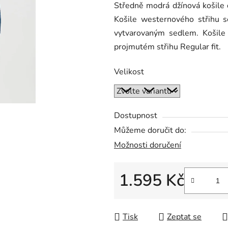
Středně modrá džínová košil
je
Košile westernového střihu 
0,0
vytvarovaným sedlem. Košile
z
projmutém střihu Regular fit.
5
hvězdiček.
Velikost
Dostupnost
Můžeme doručit do:
Možnosti doručení
1.595 Kč
Měrná cena:
Tisk
Zeptat se