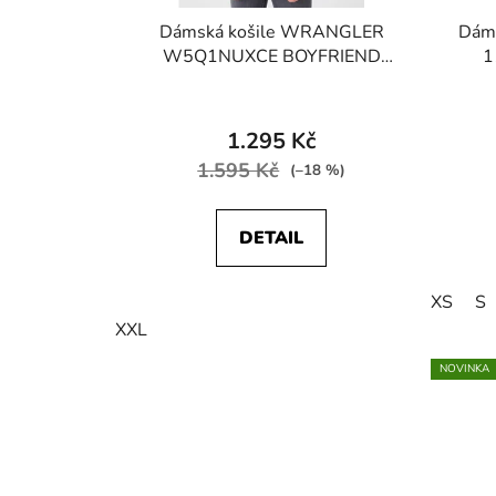
Dámská košile WRANGLER
Dáms
W5Q1NUXCE BOYFRIEND
1
WESTERN SHIRT Majolica Blue
COL
1.295 Kč
1.595 Kč
(–18 %)
DETAIL
XS
S
XXL
NOVINKA