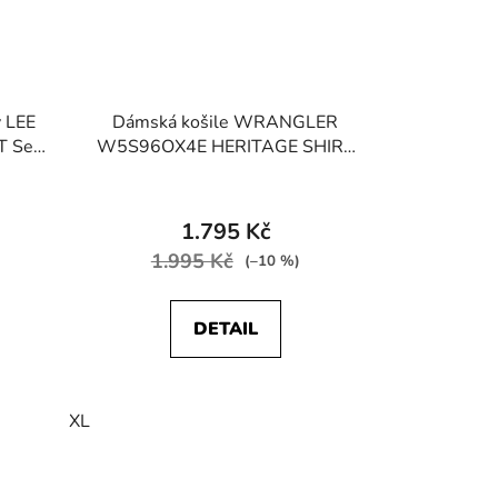
v LEE
Dámská košile WRANGLER
T Sea
W5S96OX4E HERITAGE SHIRT
Light Indigo
1.795 Kč
1.995 Kč
(–10 %)
DETAIL
XL