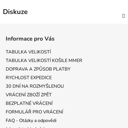
Diskuze
Z
á
Informace pro Vás
p
a
TABULKA VELIKOSTÍ
t
TABULKA VELIKOSTÍ KOŠILE MMER
í
DOPRAVA A ZPŮSOB PLATBY
RYCHLOST EXPEDICE
30 DNÍ NA ROZMYŠLENOU
VRÁCENÍ ZBOŽÍ ZPĚT
BEZPLATNÉ VRÁCENÍ
FORMULÁŘ PRO VRÁCENÍ
FAQ - Otázky a odpovědi