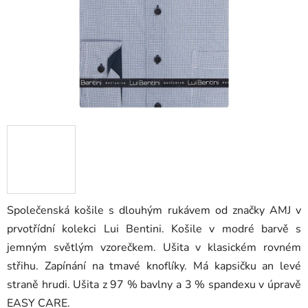
Společenská košile s dlouhým rukávem od značky AMJ v
prvotřídní kolekci Lui Bentini. Košile v modré barvě s
jemným světlým vzorečkem. Ušita v klasickém rovném
střihu. Zapínání na tmavé knoflíky. Má kapsičku an levé
straně hrudi. Ušita z 97 % bavlny a 3 % spandexu v úpravě
EASY CARE.