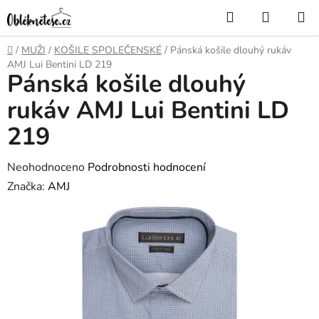
Přejít
Hledat
NÁKUP
na
KOŠÍK
obsah
Domů
/
MUŽI
/
KOŠILE SPOLEČENSKÉ
/
Pánská košile dlouhý rukáv
AMJ Lui Bentini LD 219
Pánská košile dlouhý
rukáv AMJ Lui Bentini LD
219
Průměrné
Neohodnoceno
Podrobnosti hodnocení
hodnocení
Značka:
AMJ
produktu
je
0,0
z
5
hvězdiček.