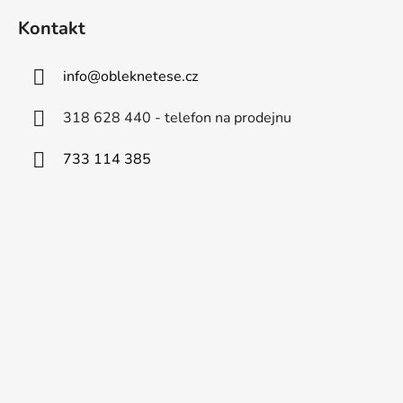
Kontakt
info
@
obleknetese.cz
318 628 440 - telefon na prodejnu
733 114 385