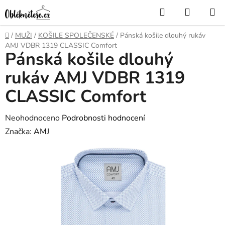
Přejít
Hledat
NÁKUP
na
KOŠÍK
obsah
Domů
/
MUŽI
/
KOŠILE SPOLEČENSKÉ
/
Pánská košile dlouhý rukáv
AMJ VDBR 1319 CLASSIC Comfort
Pánská košile dlouhý
rukáv AMJ VDBR 1319
CLASSIC Comfort
Průměrné
Neohodnoceno
Podrobnosti hodnocení
hodnocení
Značka:
AMJ
produktu
je
0,0
z
5
hvězdiček.