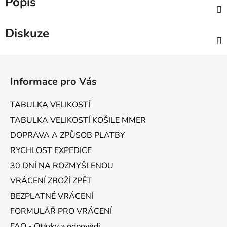
Popis
Diskuze
Z
á
Informace pro Vás
p
a
TABULKA VELIKOSTÍ
t
TABULKA VELIKOSTÍ KOŠILE MMER
í
DOPRAVA A ZPŮSOB PLATBY
RYCHLOST EXPEDICE
30 DNÍ NA ROZMYŠLENOU
VRÁCENÍ ZBOŽÍ ZPĚT
BEZPLATNÉ VRÁCENÍ
FORMULÁŘ PRO VRÁCENÍ
FAQ - Otázky a odpovědi