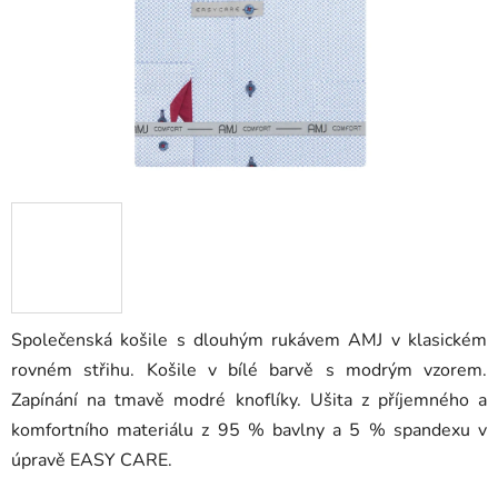
Společenská košile s dlouhým rukávem AMJ v klasickém
rovném střihu. Košile v bílé barvě s modrým vzorem.
Zapínání na tmavě modré knoflíky. Ušita z příjemného a
komfortního materiálu z 95 % bavlny a 5 % spandexu v
úpravě EASY CARE.