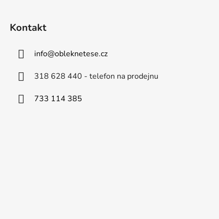
Kontakt
info
@
obleknetese.cz
318 628 440 - telefon na prodejnu
733 114 385