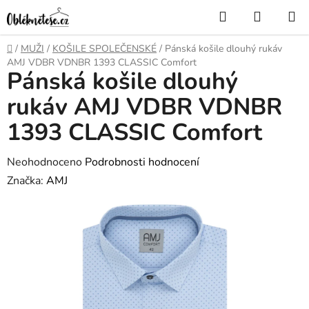
Přejít
Hledat
NÁKUP
na
KOŠÍK
obsah
Domů
/
MUŽI
/
KOŠILE SPOLEČENSKÉ
/
Pánská košile dlouhý rukáv
AMJ VDBR VDNBR 1393 CLASSIC Comfort
Pánská košile dlouhý
rukáv AMJ VDBR VDNBR
1393 CLASSIC Comfort
Průměrné
Neohodnoceno
Podrobnosti hodnocení
hodnocení
Značka:
AMJ
produktu
je
0,0
z
5
hvězdiček.