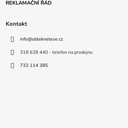
REKLAMAČNÍ ŘÁD
Kontakt
info
@
obleknetese.cz
318 628 440 - telefon na prodejnu
733 114 385