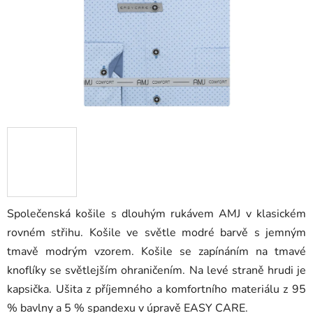
Společenská košile s dlouhým rukávem AMJ v klasickém
rovném střihu. Košile ve světle modré barvě s jemným
tmavě modrým vzorem. Košile se zapínáním na tmavé
knoflíky se světlejším ohraničením. Na levé straně hrudi je
kapsička. Ušita z příjemného a komfortního materiálu z 95
% bavlny a 5 % spandexu v úpravě EASY CARE.