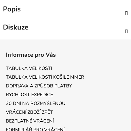
Popis
Diskuze
Z
á
Informace pro Vás
p
a
TABULKA VELIKOSTÍ
t
TABULKA VELIKOSTÍ KOŠILE MMER
í
DOPRAVA A ZPŮSOB PLATBY
RYCHLOST EXPEDICE
30 DNÍ NA ROZMYŠLENOU
VRÁCENÍ ZBOŽÍ ZPĚT
BEZPLATNÉ VRÁCENÍ
FORMULÁŘ PRO VRÁCENÍ