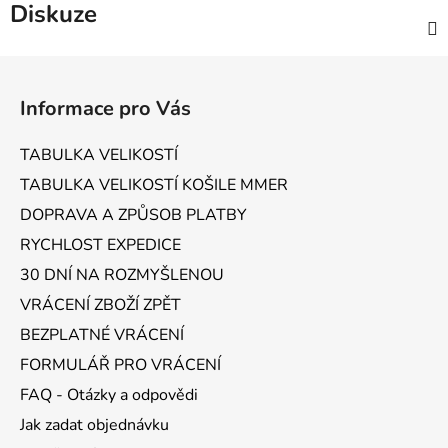
Diskuze
Z
á
Informace pro Vás
p
a
TABULKA VELIKOSTÍ
t
TABULKA VELIKOSTÍ KOŠILE MMER
í
DOPRAVA A ZPŮSOB PLATBY
RYCHLOST EXPEDICE
30 DNÍ NA ROZMYŠLENOU
VRÁCENÍ ZBOŽÍ ZPĚT
BEZPLATNÉ VRÁCENÍ
FORMULÁŘ PRO VRÁCENÍ
FAQ - Otázky a odpovědi
Jak zadat objednávku