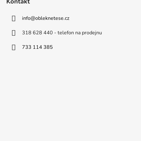
Kontakt
info
@
obleknetese.cz
318 628 440 - telefon na prodejnu
733 114 385