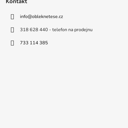
Kontakt
info
@
obleknetese.cz
318 628 440 - telefon na prodejnu
733 114 385