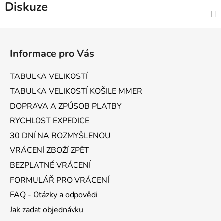
Diskuze
Z
á
Informace pro Vás
p
a
TABULKA VELIKOSTÍ
t
TABULKA VELIKOSTÍ KOŠILE MMER
í
DOPRAVA A ZPŮSOB PLATBY
RYCHLOST EXPEDICE
30 DNÍ NA ROZMYŠLENOU
VRÁCENÍ ZBOŽÍ ZPĚT
BEZPLATNÉ VRÁCENÍ
FORMULÁŘ PRO VRÁCENÍ
FAQ - Otázky a odpovědi
Jak zadat objednávku