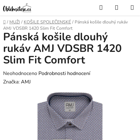
Přejít
Hledat
NÁKUP
na
KOŠÍK
obsah
Domů
/
MUŽI
/
KOŠILE SPOLEČENSKÉ
/
Pánská košile dlouhý rukáv
AMJ VDSBR 1420 Slim Fit Comfort
Pánská košile dlouhý
rukáv AMJ VDSBR 1420
Slim Fit Comfort
Průměrné
Neohodnoceno
Podrobnosti hodnocení
hodnocení
Značka:
AMJ
produktu
je
0,0
z
5
hvězdiček.