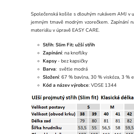
Společenská košile s dlouhým rukávem AMJ v užš
jemným tmavě modrým vzorečkem. Zapínání na 
materiálu v úpravě EASY CARE.
Střih
:
Slim Fit: užší střih
Zapínání
: na knoflíky
Kapsy
- bez kapsičky
Barva
: světle modrá
Složení
: 67 % bavlna, 30 % viskóza, 3 % e
Kód a název výrobce
: VDSE 1344