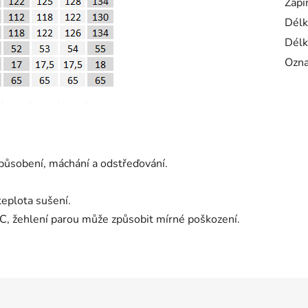
Zapí
Délk
Délk
Ozna
působení, máchání a odstřeďování.
teplota sušení.
 °C, žehlení parou může způsobit mírné poškození.