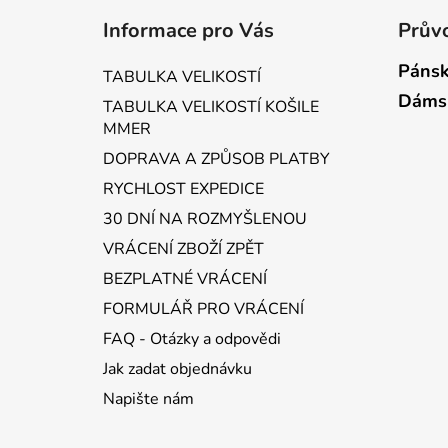
á
Informace pro Vás
Průvo
p
a
Pánsk
TABULKA VELIKOSTÍ
t
Dáms
TABULKA VELIKOSTÍ KOŠILE
í
MMER
DOPRAVA A ZPŮSOB PLATBY
RYCHLOST EXPEDICE
30 DNÍ NA ROZMYŠLENOU
VRÁCENÍ ZBOŽÍ ZPĚT
BEZPLATNÉ VRÁCENÍ
FORMULÁŘ PRO VRÁCENÍ
FAQ - Otázky a odpovědi
Jak zadat objednávku
Napište nám