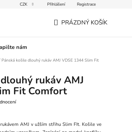
CZK
Přihlášení
Registrace
PEDICE
30 DNÍ NA ROZMYŠLENOU
VRÁCENÍ ZBOŽÍ ZPĚ
PRÁZDNÝ KOŠÍK
NÁKUPNÍ
KOŠÍK
apište nám
/
Pánská košile dlouhý rukáv AMJ VDSE 1344 Slim Fit
 dlouhý rukáv AMJ
im Fit Comfort
dnocení
rukávem AMJ v užším střihu Slim FIt. Košile ve