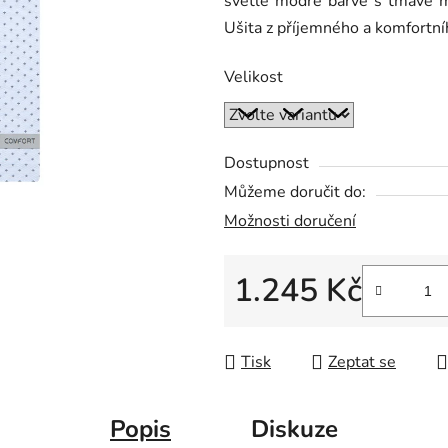
světle modré barvě s tmavě m
0,0
Ušita z příjemného a komfortn
z
5
Velikost
hvězdiček.
Dostupnost
Můžeme doručit do:
Možnosti doručení
1.245 Kč
Měrná cena:
Tisk
Zeptat se
Popis
Diskuze