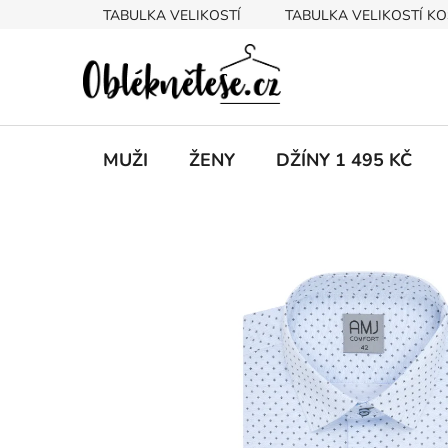
Přejít
TABULKA VELIKOSTÍ
TABULKA VELIKOSTÍ KO
na
obsah
MUŽI
ŽENY
DŽÍNY 1 495 KČ