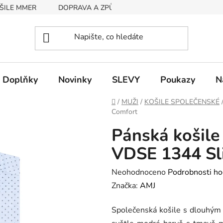
ŠILE MMER
DOPRAVA A ZPŮSOB PLATBY
RYCHLOST EX
Doplňky
Novinky
SLEVY
Poukazy
N
Domů
/
MUŽI
/
KOŠILE SPOLEČENSKÉ
Comfort
Pánská košile
VDSE 1344 Sl
Průměrné
Neohodnoceno
Podrobnosti ho
hodnocení
Značka:
AMJ
produktu
Společenská košile s dlouhým 
je