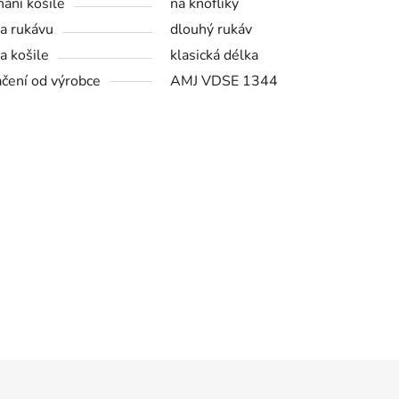
nání košile
na knoflíky
a rukávu
dlouhý rukáv
a košile
klasická délka
čení od výrobce
AMJ VDSE 1344