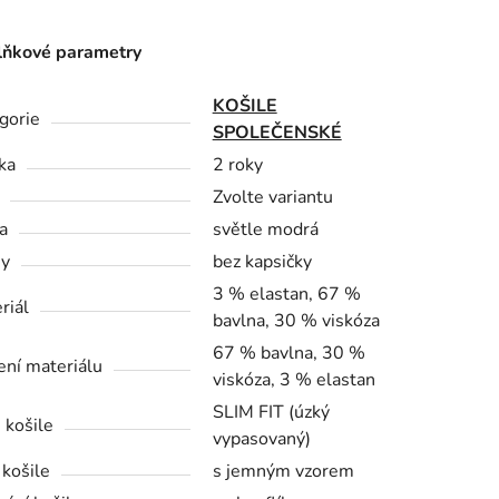
ňkové parametry
KOŠILE
gorie
SPOLEČENSKÉ
ka
2 roky
Zvolte variantu
a
světle modrá
sy
bez kapsičky
3 % elastan, 67 %
riál
bavlna, 30 % viskóza
67 % bavlna, 30 %
ení materiálu
viskóza, 3 % elastan
SLIM FIT (úzký
 košile
vypasovaný)
 košile
s jemným vzorem