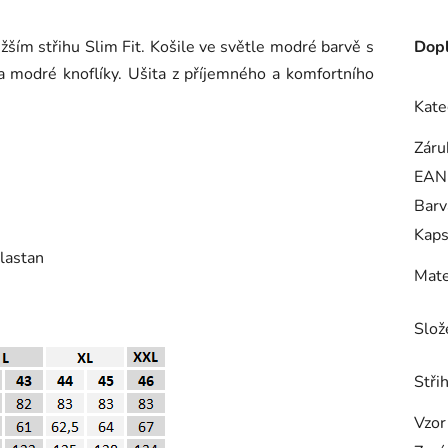
ím střihu Slim Fit. Košile ve světle modré barvě s
Dopl
modré knoflíky. Ušita z příjemného a komfortního
Kate
Záru
EAN
Barv
Kap
lastan
Mate
Slož
Střih
Vzor