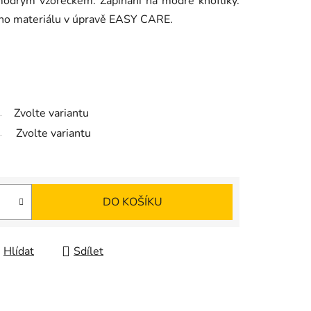
odrým vzorečkem. Zapínání na modré knoflíky.
ího materiálu v úpravě EASY CARE.
Zvolte variantu
Zvolte variantu
DO KOŠÍKU
Hlídat
Sdílet