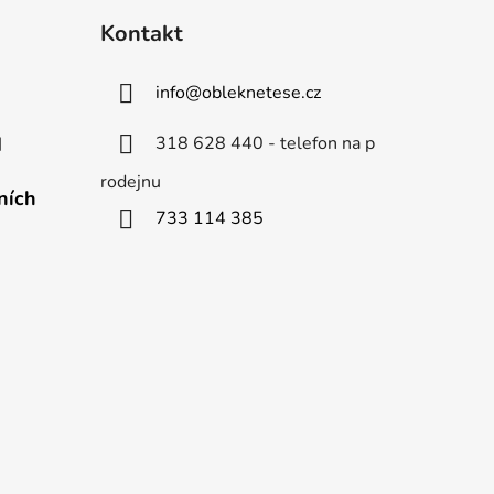
Kontakt
info
@
obleknetese.cz
318 628 440 - telefon na p
d
rodejnu
ních
733 114 385