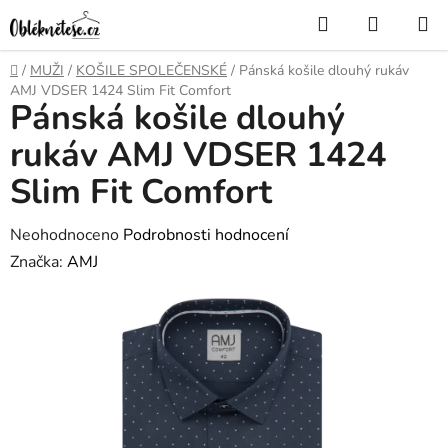
Přejít
Hledat
NÁKUP
na
KOŠÍK
obsah
Domů
/
MUŽI
/
KOŠILE SPOLEČENSKÉ
/
Pánská košile dlouhý rukáv
AMJ VDSER 1424 Slim Fit Comfort
Pánská košile dlouhý
rukáv AMJ VDSER 1424
Slim Fit Comfort
Průměrné
Neohodnoceno
Podrobnosti hodnocení
hodnocení
Značka:
AMJ
produktu
je
0,0
z
5
hvězdiček.