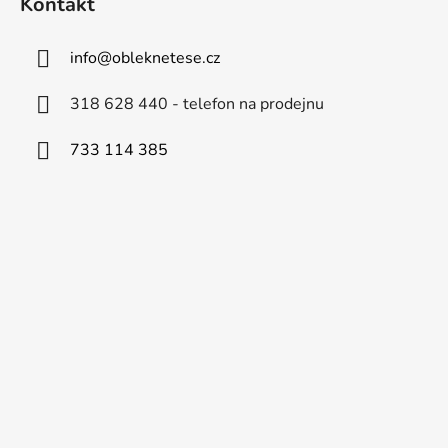
Kontakt
info
@
obleknetese.cz
318 628 440 - telefon na prodejnu
733 114 385