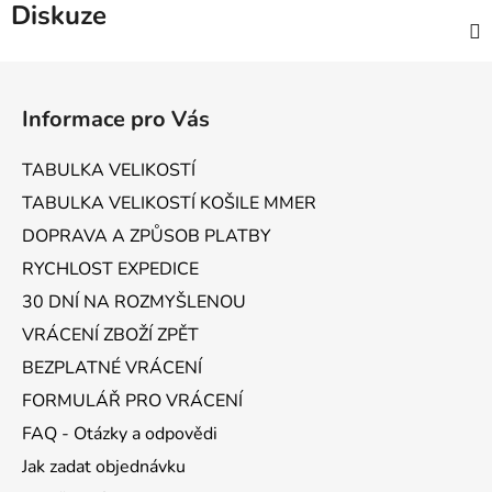
Diskuze
Z
á
Informace pro Vás
p
a
TABULKA VELIKOSTÍ
t
TABULKA VELIKOSTÍ KOŠILE MMER
í
DOPRAVA A ZPŮSOB PLATBY
RYCHLOST EXPEDICE
30 DNÍ NA ROZMYŠLENOU
VRÁCENÍ ZBOŽÍ ZPĚT
BEZPLATNÉ VRÁCENÍ
FORMULÁŘ PRO VRÁCENÍ
FAQ - Otázky a odpovědi
Jak zadat objednávku