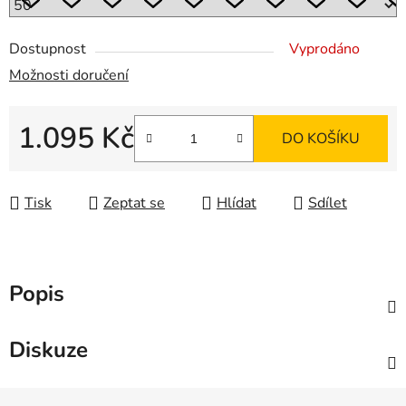
Dostupnost
Vyprodáno
Možnosti doručení
1.095 Kč
DO KOŠÍKU
Měrná cena:
Tisk
Zeptat se
Hlídat
Sdílet
Popis
Diskuze
Z