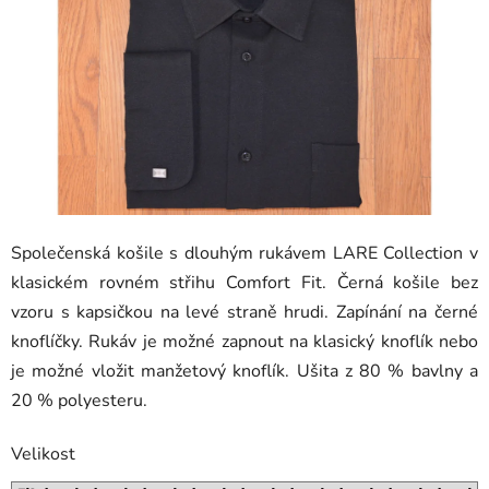
hvězdiček.
Společenská košile s dlouhým rukávem LARE Collection v
klasickém rovném střihu Comfort Fit. Černá košile bez
vzoru s kapsičkou na levé straně hrudi. Zapínání na černé
knoflíčky. Rukáv je možné zapnout na klasický knoflík nebo
je možné vložit manžetový knoflík. Ušita z 80 % bavlny a
20 % polyesteru.
Velikost