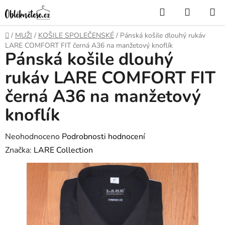
Přejít
Hledat
NÁKUP
na
KOŠÍK
obsah
Domů
/
MUŽI
/
KOŠILE SPOLEČENSKÉ
/
Pánská košile dlouhý rukáv
LARE COMFORT FIT černá A36 na manžetový knoflík
Pánská košile dlouhý
rukáv LARE COMFORT FIT
černá A36 na manžetový
knoflík
Průměrné
Neohodnoceno
Podrobnosti hodnocení
hodnocení
Značka:
LARE Collection
produktu
je
0,0
z
5