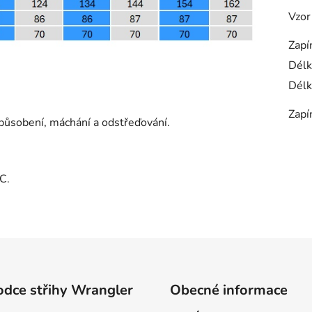
Vzor
Zapí
Délk
Délk
Zapí
působení, máchání a odstřeďování.
C.
dce střihy Wrangler
Obecné informace