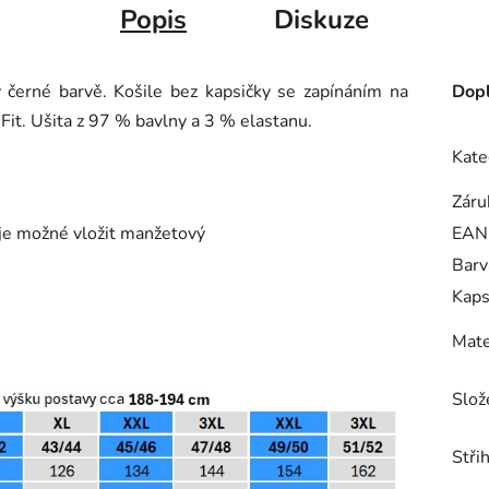
Popis
Diskuze
erné barvě. Košile bez kapsičky se zapínáním na
Dopl
Fit. Ušita z 97 % bavlny a 3 % elastanu.
Kate
Záru
 je možné vložit manžetový
EAN
Barv
Kap
Mate
Slož
Střih