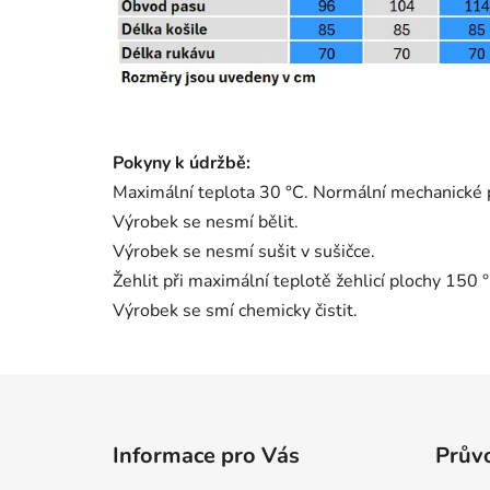
Pokyny k údržbě:
Maximální teplota 30 °C. Normální mechanické 
Výrobek se nesmí bělit.
Výrobek se nesmí sušit v sušičce.
Žehlit při maximální teplotě žehlicí plochy 150 °
Výrobek se smí chemicky čistit.
Z
á
Informace pro Vás
Průvo
p