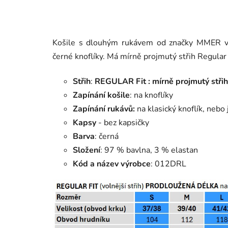
Košile s dlouhým rukávem od značky MMER v č
černé knoflíky. Má mírně projmutý střih Regular 
Střih
:
REGULAR Fit : mírně projmutý střih
Zapínání košile
: na knoflíky
Zapínání rukávů:
na klasický knoflík, nebo
Kapsy
- bez kapsičky
Barva
: černá
Složení
: 97 % bavlna, 3 % elastan
Kód a název výrobce
: 012DRL