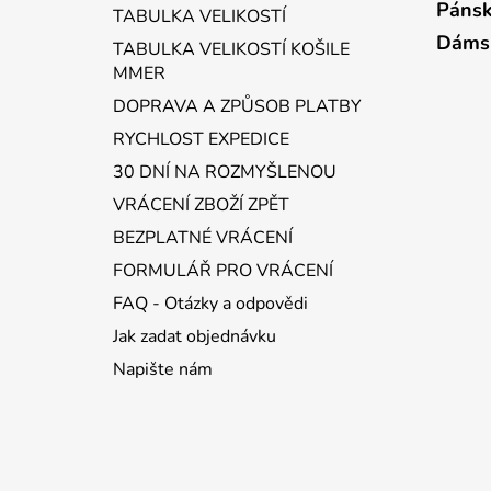
a
Pánsk
TABULKA VELIKOSTÍ
t
Dáms
TABULKA VELIKOSTÍ KOŠILE
í
MMER
DOPRAVA A ZPŮSOB PLATBY
RYCHLOST EXPEDICE
30 DNÍ NA ROZMYŠLENOU
VRÁCENÍ ZBOŽÍ ZPĚT
BEZPLATNÉ VRÁCENÍ
FORMULÁŘ PRO VRÁCENÍ
FAQ - Otázky a odpovědi
Jak zadat objednávku
Napište nám