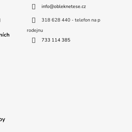
info
@
obleknetese.cz
318 628 440 - telefon na p
d
rodejnu
ních
733 114 385
by