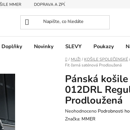
ŠILE MMER
DOPRAVA A ZPŮSOB PLATBY
RYCHLOST EX
Doplňky
Novinky
SLEVY
Poukazy
N
Domů
/
MUŽI
/
KOŠILE SPOLEČENSKÉ
Fit černá saténová Prodloužená
Pánská košil
012DRL Regula
Prodloužená
Průměrné
Neohodnoceno
Podrobnosti ho
hodnocení
Značka:
MMER
produktu