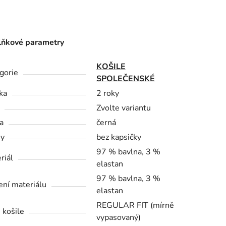
ňkové parametry
KOŠILE
gorie
SPOLEČENSKÉ
ka
2 roky
Zvolte variantu
a
černá
sy
bez kapsičky
97 % bavlna, 3 %
riál
elastan
97 % bavlna, 3 %
ení materiálu
elastan
REGULAR FIT (mírně
 košile
vypasovaný)