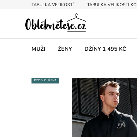
Přejít
TABULKA VELIKOSTÍ
TABULKA VELIKOSTÍ KO
na
obsah
MUŽI
ŽENY
DŽÍNY 1 495 KČ
PRODLOUŽENÁ