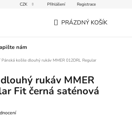
CZK
Přihlášení
Registrace
PEDICE
30 DNÍ NA ROZMYŠLENOU
VRÁCENÍ ZBOŽÍ ZPĚ
PRÁZDNÝ KOŠÍK
NÁKUPNÍ
KOŠÍK
apište nám
/
Pánská košile dlouhý rukáv MMER 012DRL Regular
e dlouhý rukáv MMER
r Fit černá saténová
dnocení