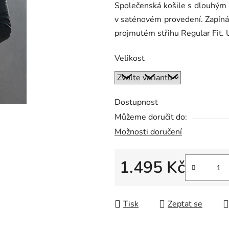
Společenská košile s dlouhým
je
v saténovém provedení. Zapínán
0,0
projmutém střihu Regular Fit. 
z
5
Velikost
hvězdiček.
Dostupnost
Můžeme doručit do:
Možnosti doručení
1.495 Kč
Měrná cena:
Tisk
Zeptat se