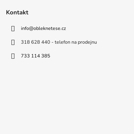
Kontakt
info
@
obleknetese.cz
318 628 440 - telefon na prodejnu
733 114 385