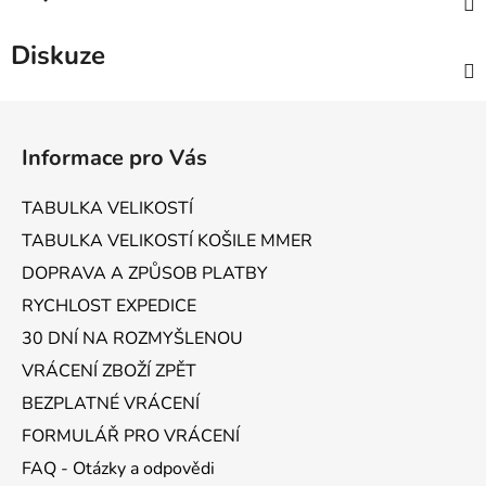
Diskuze
Z
á
Informace pro Vás
p
a
TABULKA VELIKOSTÍ
t
TABULKA VELIKOSTÍ KOŠILE MMER
í
DOPRAVA A ZPŮSOB PLATBY
RYCHLOST EXPEDICE
30 DNÍ NA ROZMYŠLENOU
VRÁCENÍ ZBOŽÍ ZPĚT
BEZPLATNÉ VRÁCENÍ
FORMULÁŘ PRO VRÁCENÍ
FAQ - Otázky a odpovědi