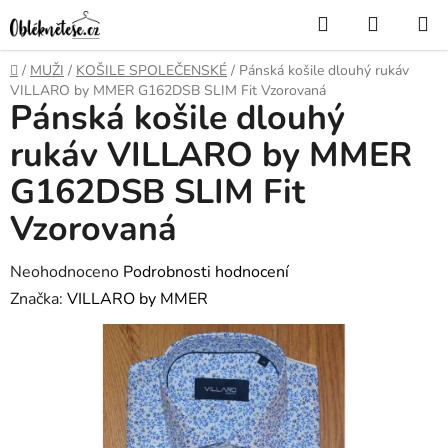
Přejít
Hledat
NÁKUP
na
KOŠÍK
obsah
Domů
/
MUŽI
/
KOŠILE SPOLEČENSKÉ
/
Pánská košile dlouhý rukáv
VILLARO by MMER G162DSB SLIM Fit Vzorovaná
Pánská košile dlouhý
rukáv VILLARO by MMER
G162DSB SLIM Fit
Vzorovaná
Průměrné
Neohodnoceno
Podrobnosti hodnocení
hodnocení
Značka:
VILLARO by MMER
produktu
je
0,0
z
5