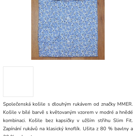
hvězdiček.
Společenská košile s dlouhým rukávem od značky MMER.
Košile v bílé barvě s květovaným vzorem v modré a hnědé
kombinaci. Košile bez kapsičky v užším střihu Slim Fit.
Zapínání rukávů na klasický knoflík. Ušita z 80 % bavlny a