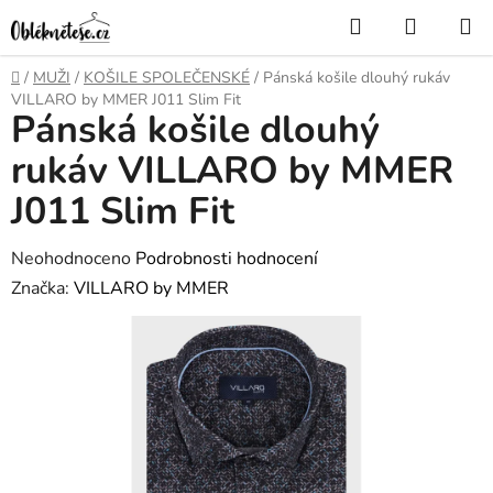
Přejít
Hledat
NÁKUP
na
KOŠÍK
obsah
Domů
/
MUŽI
/
KOŠILE SPOLEČENSKÉ
/
Pánská košile dlouhý rukáv
VILLARO by MMER J011 Slim Fit
Pánská košile dlouhý
rukáv VILLARO by MMER
J011 Slim Fit
Průměrné
Neohodnoceno
Podrobnosti hodnocení
hodnocení
Značka:
VILLARO by MMER
produktu
je
0,0
z
5
hvězdiček.