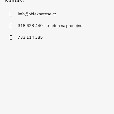
Kontakt
info
@
obleknetese.cz
318 628 440 - telefon na prodejnu
733 114 385