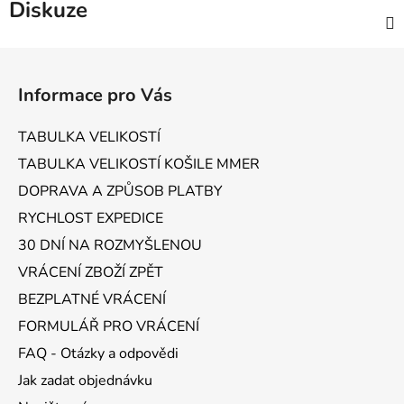
Diskuze
Z
á
Informace pro Vás
p
a
TABULKA VELIKOSTÍ
t
TABULKA VELIKOSTÍ KOŠILE MMER
í
DOPRAVA A ZPŮSOB PLATBY
RYCHLOST EXPEDICE
30 DNÍ NA ROZMYŠLENOU
VRÁCENÍ ZBOŽÍ ZPĚT
BEZPLATNÉ VRÁCENÍ
FORMULÁŘ PRO VRÁCENÍ
FAQ - Otázky a odpovědi
Jak zadat objednávku