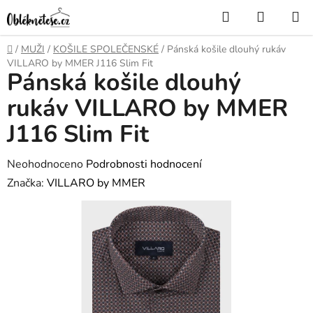
Přejít
Hledat
NÁKUP
na
KOŠÍK
obsah
Domů
/
MUŽI
/
KOŠILE SPOLEČENSKÉ
/
Pánská košile dlouhý rukáv
VILLARO by MMER J116 Slim Fit
Pánská košile dlouhý
rukáv VILLARO by MMER
J116 Slim Fit
Průměrné
Neohodnoceno
Podrobnosti hodnocení
hodnocení
Značka:
VILLARO by MMER
produktu
je
0,0
z
5
hvězdiček.