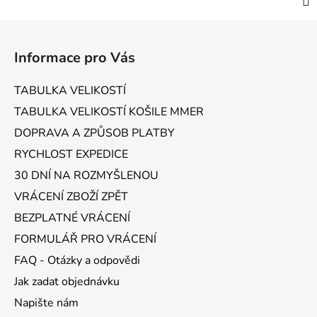
Z
á
Informace pro Vás
p
a
TABULKA VELIKOSTÍ
t
TABULKA VELIKOSTÍ KOŠILE MMER
í
DOPRAVA A ZPŮSOB PLATBY
RYCHLOST EXPEDICE
30 DNÍ NA ROZMYŠLENOU
VRÁCENÍ ZBOŽÍ ZPĚT
BEZPLATNÉ VRÁCENÍ
FORMULÁŘ PRO VRÁCENÍ
FAQ - Otázky a odpovědi
Jak zadat objednávku
Napište nám