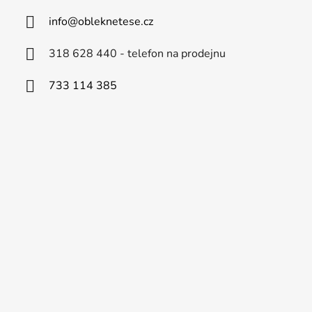
info
@
obleknetese.cz
318 628 440 - telefon na prodejnu
733 114 385