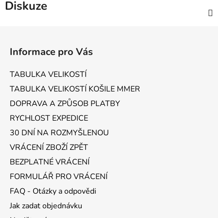
Diskuze
Z
á
Informace pro Vás
p
a
TABULKA VELIKOSTÍ
t
TABULKA VELIKOSTÍ KOŠILE MMER
í
DOPRAVA A ZPŮSOB PLATBY
RYCHLOST EXPEDICE
30 DNÍ NA ROZMYŠLENOU
VRÁCENÍ ZBOŽÍ ZPĚT
BEZPLATNÉ VRÁCENÍ
FORMULÁŘ PRO VRÁCENÍ
FAQ - Otázky a odpovědi
Jak zadat objednávku