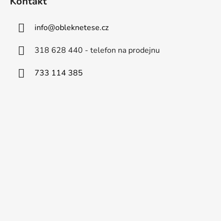
Kontakt
info
@
obleknetese.cz
318 628 440 - telefon na prodejnu
733 114 385