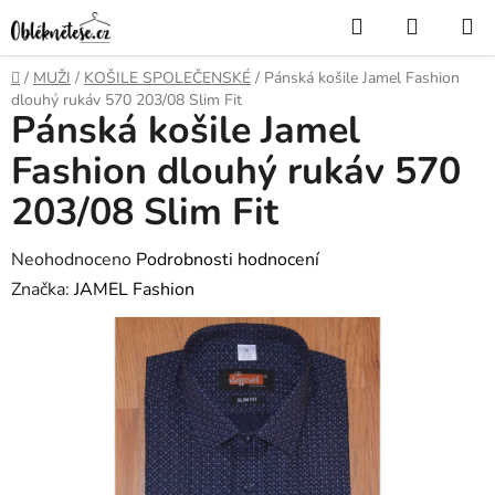
Přejít
Hledat
NÁKUP
na
KOŠÍK
obsah
Domů
/
MUŽI
/
KOŠILE SPOLEČENSKÉ
/
Pánská košile Jamel Fashion
dlouhý rukáv 570 203/08 Slim Fit
Pánská košile Jamel
Fashion dlouhý rukáv 570
203/08 Slim Fit
Průměrné
Neohodnoceno
Podrobnosti hodnocení
hodnocení
Značka:
JAMEL Fashion
produktu
je
0,0
z
5
hvězdiček.