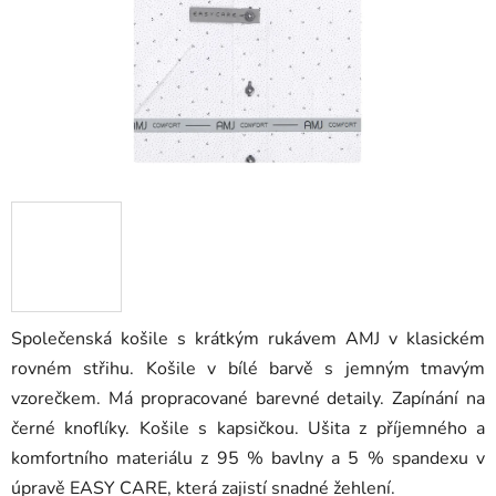
Společenská košile s krátkým rukávem AMJ v klasickém
rovném střihu. Košile v bílé barvě s jemným tmavým
vzorečkem. Má propracované barevné detaily. Zapínání na
černé knoflíky. Košile s kapsičkou. Ušita z příjemného a
komfortního materiálu z 95 % bavlny a 5 % spandexu v
úpravě EASY CARE, která zajistí snadné žehlení.