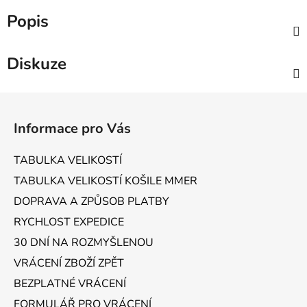
Popis
Diskuze
Z
á
Informace pro Vás
p
a
TABULKA VELIKOSTÍ
t
TABULKA VELIKOSTÍ KOŠILE MMER
í
DOPRAVA A ZPŮSOB PLATBY
RYCHLOST EXPEDICE
30 DNÍ NA ROZMYŠLENOU
VRÁCENÍ ZBOŽÍ ZPĚT
BEZPLATNÉ VRÁCENÍ
FORMULÁŘ PRO VRÁCENÍ