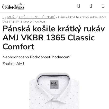
Přejít
Hledat
NÁKUP
na
KOŠÍK
obsah
Domů
/
MUŽI
/
KOŠILE SPOLEČENSKÉ
/
Pánská košile krátký rukáv AMJ
VKBR 1365 Classic Comfort
Pánská košile krátký rukáv
AMJ VKBR 1365 Classic
Comfort
Průměrné
Neohodnoceno
Podrobnosti hodnocení
hodnocení
Značka:
AMJ
produktu
je
0,0
z
5
hvězdiček.