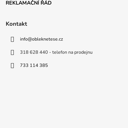
REKLAMAČNÍ ŘÁD
Kontakt
info
@
obleknetese.cz
318 628 440 - telefon na prodejnu
733 114 385