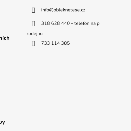
info
@
obleknetese.cz
318 628 440 - telefon na p
d
rodejnu
ních
733 114 385
by