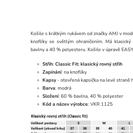
Košile s krátkým rukávem od značky AMJ v mod
knoflíky se světlým ohraničením. Má klasický
bavlny a 40 % polyesteru. Košile v úpravě EASY 
Střih
:
Classic Fit: klasický rovný střih
Zapínání
: na knoflíky
Kapsy
- otevřená kapsička na levé straně 
Barva
: modrá
Složení
: 60 % bavlna, 40 % polyester
Kód a název výrobce
: VKR 1125