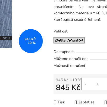
v modré barvě s velmi jemným 
0,0
ohraničením. Na levé stran
z
komfortního materiálu z 60 %
5
která zajistí snadné žehlení.
hvězdiček.
Velikost
945 KČ
–10 %
Dostupnost
Můžeme doručit do:
Možnosti doručení
945 Kč
–10 %
845 Kč
Měrná cena:
Tisk
Zeptat se