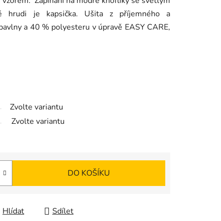
vzorem. Zapínání na modré knoflíky se světlým
ě hrudi je kapsička. Ušita z příjemného a
 bavlny a 40 % polyesteru v úpravě EASY CARE,
Zvolte variantu
Zvolte variantu
DO KOŠÍKU
Hlídat
Sdílet