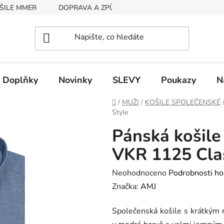
ŠILE MMER
DOPRAVA A ZPŮSOB PLATBY
RYCHLOST EX
Doplňky
Novinky
SLEVY
Poukazy
N
Domů
/
MUŽI
/
KOŠILE SPOLEČENSKÉ
Style
Pánská košile
VKR 1125 Clas
Průměrné
Neohodnoceno
Podrobnosti ho
hodnocení
Značka:
AMJ
produktu
Společenská košile s krátkým 
je