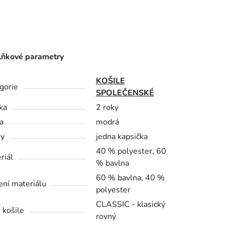
ňkové parametry
KOŠILE
gorie
SPOLEČENSKÉ
ka
2 roky
a
modrá
sy
jedna kapsička
40 % polyester, 60
riál
% bavlna
60 % bavlna, 40 %
ení materiálu
polyester
CLASSIC - klasický
 košile
rovný