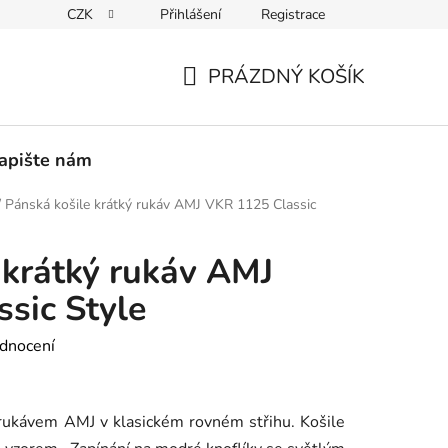
CZK
Přihlášení
Registrace
PEDICE
30 DNÍ NA ROZMYŠLENOU
VRÁCENÍ ZBOŽÍ ZPĚ
PRÁZDNÝ KOŠÍK
NÁKUPNÍ
KOŠÍK
apište nám
/
Pánská košile krátký rukáv AMJ VKR 1125 Classic
 krátký rukáv AMJ
sic Style
dnocení
rukávem AMJ v klasickém rovném střihu. Košile