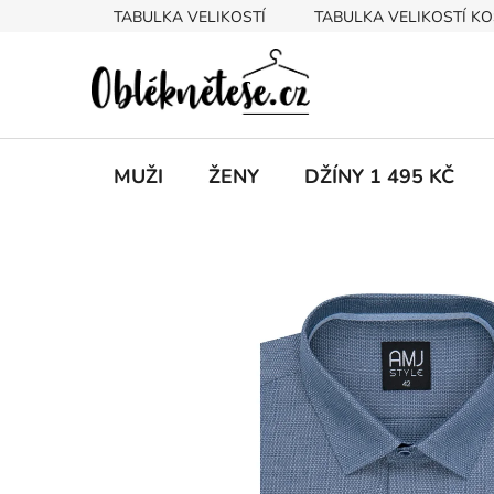
Přejít
TABULKA VELIKOSTÍ
TABULKA VELIKOSTÍ KO
na
obsah
MUŽI
ŽENY
DŽÍNY 1 495 KČ