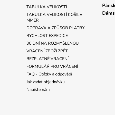
a
Pánsk
TABULKA VELIKOSTÍ
t
Dáms
TABULKA VELIKOSTÍ KOŠILE
í
MMER
DOPRAVA A ZPŮSOB PLATBY
RYCHLOST EXPEDICE
30 DNÍ NA ROZMYŠLENOU
VRÁCENÍ ZBOŽÍ ZPĚT
BEZPLATNÉ VRÁCENÍ
FORMULÁŘ PRO VRÁCENÍ
FAQ - Otázky a odpovědi
Jak zadat objednávku
Napište nám