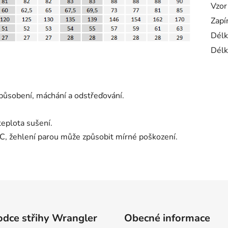
Vzor
Zapí
Délk
Délk
působení, máchání a odstřeďování.
teplota sušení.
 °C, žehlení parou může způsobit mírné poškození.
dce střihy Wrangler
Obecné informace