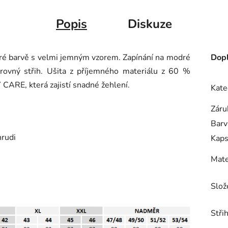
Popis
Diskuze
ré barvě s velmi jemným vzorem. Zapínání na modré
Dopl
 rovný střih. Ušita z příjemného materiálu z 60 %
CARE, která zajistí snadné žehlení.
Kate
Záru
Barv
hrudi
Kap
Mate
Slož
Střih