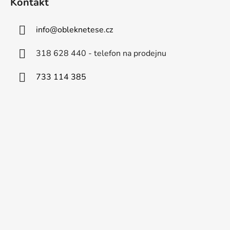
Kontakt
info
@
obleknetese.cz
318 628 440 - telefon na prodejnu
733 114 385