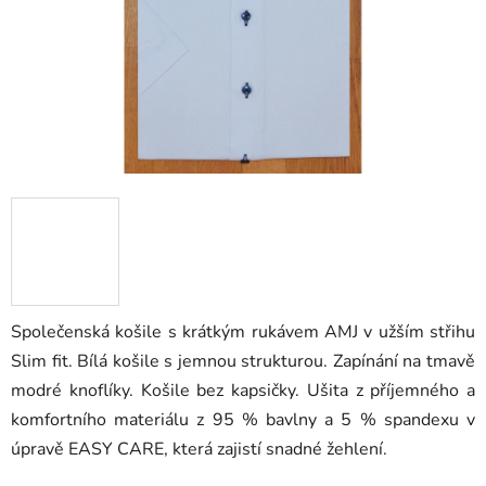
Společenská košile s krátkým rukávem AMJ v užším střihu
Slim fit. Bílá košile s jemnou strukturou. Zapínání na tmavě
modré knoflíky. Košile bez kapsičky. Ušita z příjemného a
komfortního materiálu z 95 % bavlny a 5 % spandexu v
úpravě EASY CARE, která zajistí snadné žehlení.