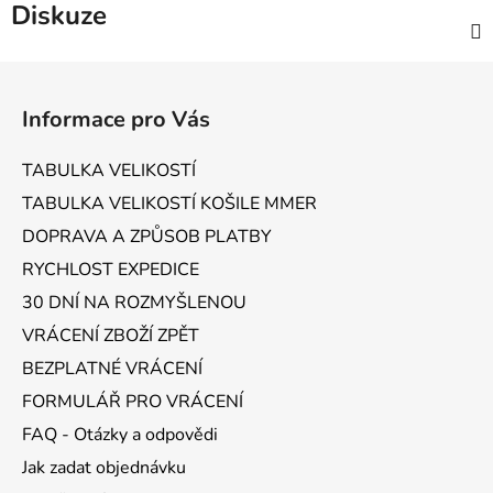
Diskuze
Z
á
Informace pro Vás
p
a
TABULKA VELIKOSTÍ
t
TABULKA VELIKOSTÍ KOŠILE MMER
í
DOPRAVA A ZPŮSOB PLATBY
RYCHLOST EXPEDICE
30 DNÍ NA ROZMYŠLENOU
VRÁCENÍ ZBOŽÍ ZPĚT
BEZPLATNÉ VRÁCENÍ
FORMULÁŘ PRO VRÁCENÍ
FAQ - Otázky a odpovědi
Jak zadat objednávku