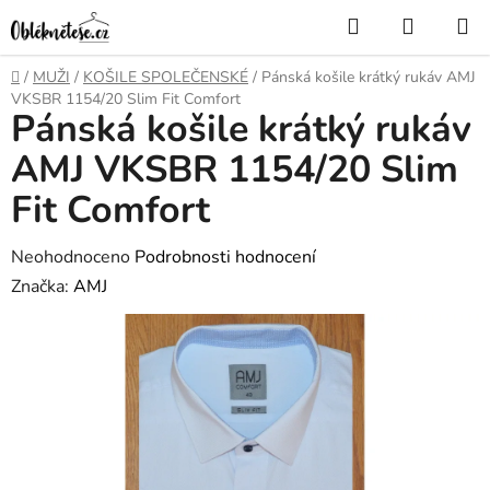
Přejít
Hledat
NÁKUP
na
KOŠÍK
obsah
Domů
/
MUŽI
/
KOŠILE SPOLEČENSKÉ
/
Pánská košile krátký rukáv AMJ
VKSBR 1154/20 Slim Fit Comfort
Pánská košile krátký rukáv
AMJ VKSBR 1154/20 Slim
Fit Comfort
Průměrné
Neohodnoceno
Podrobnosti hodnocení
hodnocení
Značka:
AMJ
produktu
je
0,0
z
5
hvězdiček.