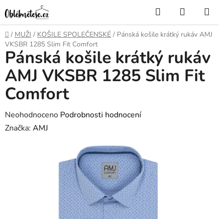
Přejít
Hledat
NÁKUP
na
KOŠÍK
obsah
Domů
/
MUŽI
/
KOŠILE SPOLEČENSKÉ
/
Pánská košile krátký rukáv AMJ
VKSBR 1285 Slim Fit Comfort
Pánská košile krátký rukáv
AMJ VKSBR 1285 Slim Fit
Comfort
Průměrné
Neohodnoceno
Podrobnosti hodnocení
hodnocení
Značka:
AMJ
produktu
je
0,0
z
5
hvězdiček.