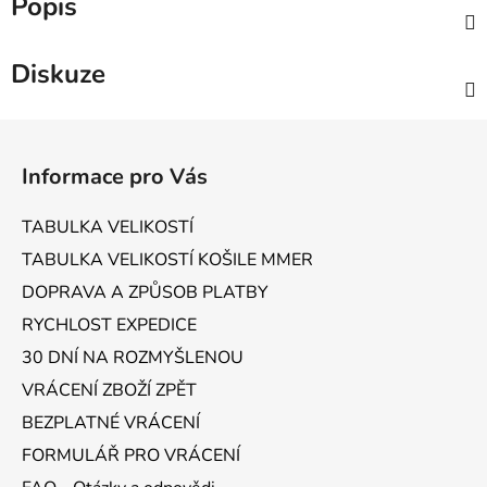
Popis
Diskuze
Z
á
Informace pro Vás
p
a
TABULKA VELIKOSTÍ
t
TABULKA VELIKOSTÍ KOŠILE MMER
í
DOPRAVA A ZPŮSOB PLATBY
RYCHLOST EXPEDICE
30 DNÍ NA ROZMYŠLENOU
VRÁCENÍ ZBOŽÍ ZPĚT
BEZPLATNÉ VRÁCENÍ
FORMULÁŘ PRO VRÁCENÍ