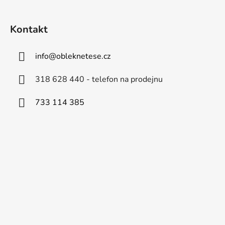
Kontakt
info
@
obleknetese.cz
318 628 440 - telefon na prodejnu
733 114 385