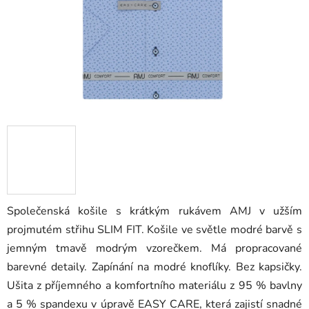
Společenská košile s krátkým rukávem AMJ v užším
projmutém střihu SLIM FIT. Košile ve světle modré barvě s
jemným tmavě modrým vzorečkem. Má propracované
barevné detaily. Zapínání na modré knoflíky. Bez kapsičky.
Ušita z příjemného a komfortního materiálu z 95 % bavlny
a 5 % spandexu v úpravě EASY CARE, která zajistí snadné