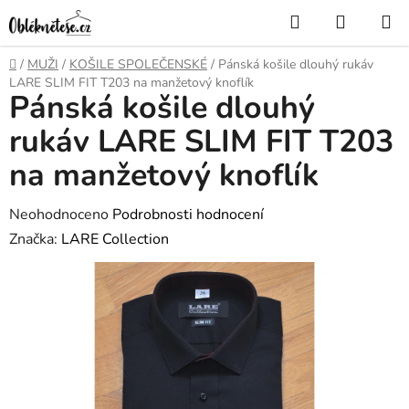
Přejít
Hledat
NÁKUP
na
KOŠÍK
obsah
Domů
/
MUŽI
/
KOŠILE SPOLEČENSKÉ
/
Pánská košile dlouhý rukáv
LARE SLIM FIT T203 na manžetový knoflík
Pánská košile dlouhý
rukáv LARE SLIM FIT T203
na manžetový knoflík
Průměrné
Neohodnoceno
Podrobnosti hodnocení
hodnocení
Značka:
LARE Collection
produktu
je
0,0
z
5
hvězdiček.