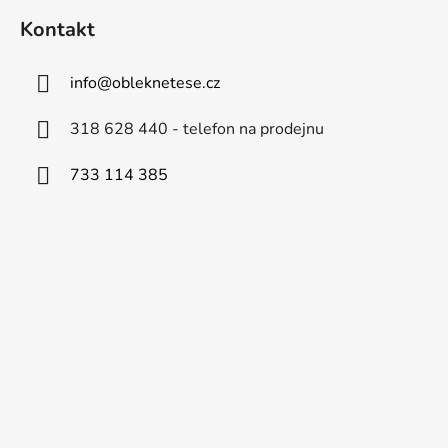
Kontakt
info
@
obleknetese.cz
318 628 440 - telefon na prodejnu
733 114 385