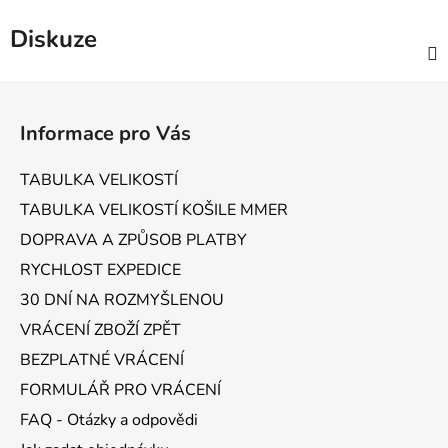
Diskuze
Z
á
Informace pro Vás
p
a
TABULKA VELIKOSTÍ
t
TABULKA VELIKOSTÍ KOŠILE MMER
í
DOPRAVA A ZPŮSOB PLATBY
RYCHLOST EXPEDICE
30 DNÍ NA ROZMYŠLENOU
VRÁCENÍ ZBOŽÍ ZPĚT
BEZPLATNÉ VRÁCENÍ
FORMULÁŘ PRO VRÁCENÍ
FAQ - Otázky a odpovědi