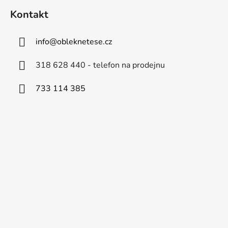
Kontakt
info
@
obleknetese.cz
318 628 440 - telefon na prodejnu
733 114 385