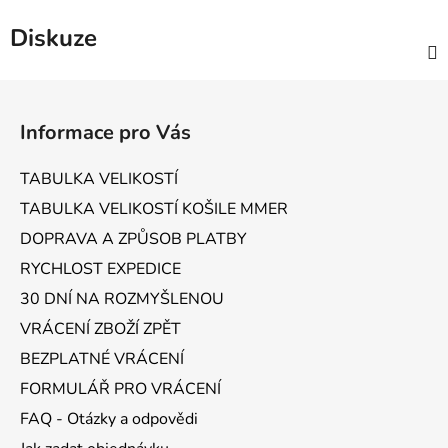
Diskuze
Z
á
Informace pro Vás
p
a
TABULKA VELIKOSTÍ
t
TABULKA VELIKOSTÍ KOŠILE MMER
í
DOPRAVA A ZPŮSOB PLATBY
RYCHLOST EXPEDICE
30 DNÍ NA ROZMYŠLENOU
VRÁCENÍ ZBOŽÍ ZPĚT
BEZPLATNÉ VRÁCENÍ
FORMULÁŘ PRO VRÁCENÍ
FAQ - Otázky a odpovědi