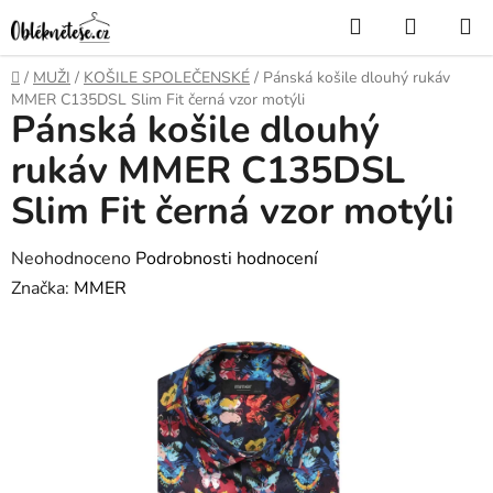
Přejít
Hledat
NÁKUP
na
KOŠÍK
obsah
Domů
/
MUŽI
/
KOŠILE SPOLEČENSKÉ
/
Pánská košile dlouhý rukáv
MMER C135DSL Slim Fit černá vzor motýli
Pánská košile dlouhý
rukáv MMER C135DSL
Slim Fit černá vzor motýli
Průměrné
Neohodnoceno
Podrobnosti hodnocení
hodnocení
Značka:
MMER
produktu
je
0,0
z
5
hvězdiček.