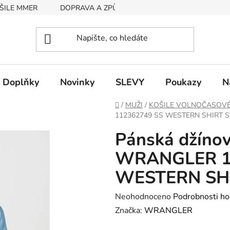
ŠILE MMER
DOPRAVA A ZPŮSOB PLATBY
RYCHLOST EX
Doplňky
Novinky
SLEVY
Poukazy
N
Domů
/
MUŽI
/
KOŠILE VOLNOČASOV
112362749 SS WESTERN SHIRT Su
Pánská džínov
WRANGLER 1
WESTERN SHI
Průměrné
Neohodnoceno
Podrobnosti ho
hodnocení
Značka:
WRANGLER
produktu