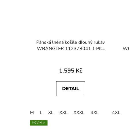
Pánská lněná košile dlouhý rukáv
WRANGLER 112378041 1 PKT
W
SHIRT Deep Depths
1123
1.595 Kč
DETAIL
M
L
XL
XXL
XXXL
4XL
4XL
NOVINKA