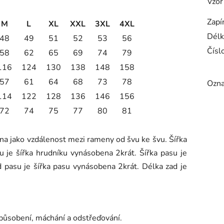
Vzor
Zapí
M
L
XL
XXL
3XL
4XL
Délk
48
49
51
52
53
56
Číslo
58
62
65
69
74
79
116
124
130
138
148
158
57
61
64
68
73
78
Ozna
114
122
128
136
146
156
72
74
75
77
80
81
na jako vzdálenost mezi rameny od švu ke švu. Šířka
 je šířka hrudníku vynásobena 2krát. Šířka pasu je
 pasu je šířka pasu vynásobena 2krát. Délka zad je
působení, máchání a odstřeďování.