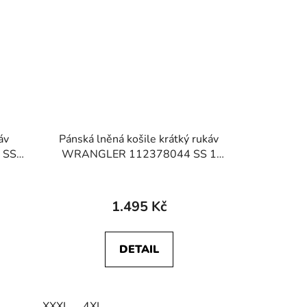
áv
Pánská lněná košile krátký rukáv
 SS
WRANGLER 112378044 SS 1
onal
PKT SHIRT Dark Navy
1.495 Kč
DETAIL
XXXL
4XL