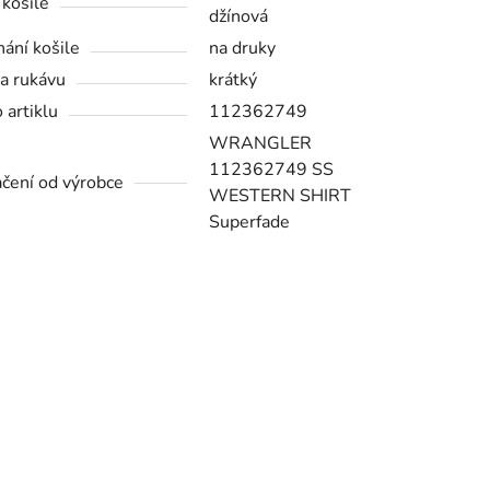
 košile
džínová
nání košile
na druky
a rukávu
krátký
 artiklu
112362749
WRANGLER
112362749 SS
čení od výrobce
WESTERN SHIRT
Superfade