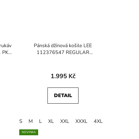
 rukáv
Pánská džínová košile LEE
 PKT
112376547 REGULAR
WESTERN SHIRT Brookside
1.995 Kč
DETAIL
S
M
L
XL
XXL
XXXL
4XL
5XL
NOVINKA