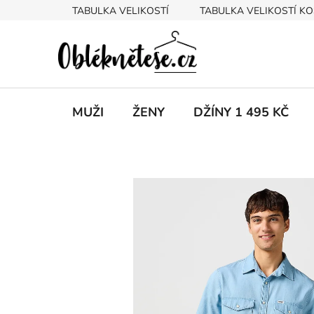
Přejít
TABULKA VELIKOSTÍ
TABULKA VELIKOSTÍ KO
na
obsah
MUŽI
ŽENY
DŽÍNY 1 495 KČ