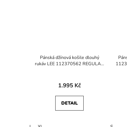
Pánská džínová košile dlouhý
Páns
rukáv LEE 112370562 REGULAR
1123
WESTERN SHIRT Roaring Rapid
1.995 Kč
DETAIL
L
XL
S