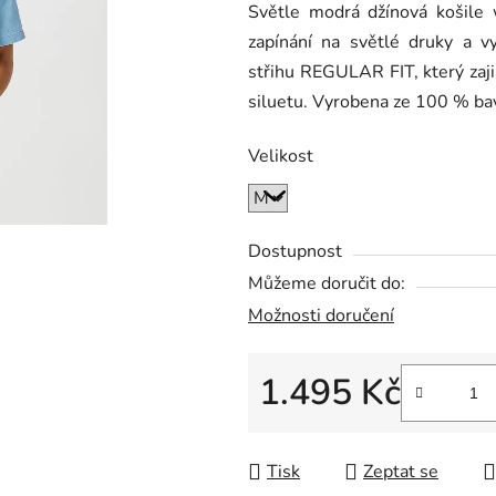
Světle modrá džínová košile
je
zapínání na světlé druky a 
0,0
střihu REGULAR FIT, který zaji
z
siluetu. Vyrobena ze 100 % ba
5
hvězdiček.
Velikost
Dostupnost
Můžeme doručit do:
Možnosti doručení
1.495 Kč
Měrná cena:
Tisk
Zeptat se