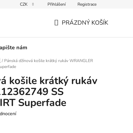
CZK
Přihlášení
Registrace
PEDICE
30 DNÍ NA ROZMYŠLENOU
VRÁCENÍ ZBOŽÍ ZPĚ
PRÁZDNÝ KOŠÍK
NÁKUPNÍ
KOŠÍK
apište nám
É
/
Pánská džínová košile krátký rukáv WRANGLER
perfade
á košile krátký rukáv
12362749 SS
RT Superfade
dnocení