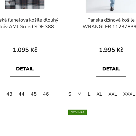
ská flanelová košile dlouhý
Pánská džínová košile
ukáv AMJ Greed SDF 388
WRANGLER 1123783
WESTERN SHIRT Mid Light
1.095 Kč
1.995 Kč
DETAIL
DETAIL
2
43
44
45
46
S
M
L
XL
XXL
XXXL
NOVINKA