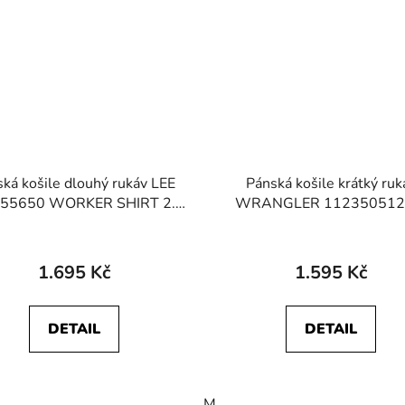
ká košile dlouhý rukáv LEE
Pánská košile krátký ruk
55650 WORKER SHIRT 2.0
WRANGLER 112350512
Indigo
WESTERN SHIRT BLUE T
Gingham
1.695 Kč
1.595 Kč
DETAIL
DETAIL
M