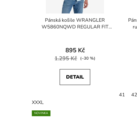
Pánská košile WRANGLER
Pán
W5860NQWD REGULAR FIT
r
Beach Glass
895 Kč
1.295 Kč
(–30 %)
DETAIL
41
4
XXXL
NOVINKA