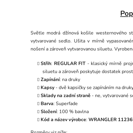
Pop
Světle modrá džínová košile westernového st
vytvarované sedlo. Ušita v mírně vypasovaném
nošení a zároveň vytvarovanou siluetu. Vyroben
Střih
:
REGULAR FIT
- klasický mírně projm
siluetu a zároveň poskytuje dostatek
prost
Zapínání
: na druky
Kapsy
- dvě kapsičky se zapínáním na druk
Sklady na zadní straně
- ne, vytvarované s
Barva
: Superfade
Složení
: 100 % bavlna
Kód a název výrobce
:
WRANGLER 112362
Rozměry viz níže: