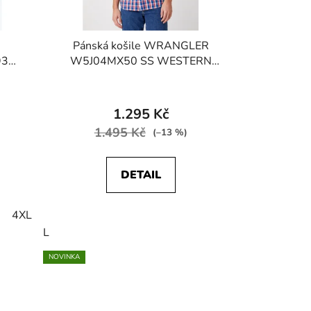
Pánská košile WRANGLER
93
W5J04MX50 SS WESTERN
 Wash
SHIRT Limoges Blue
1.295 Kč
1.495 Kč
(–13 %)
DETAIL
4XL
L
NOVINKA