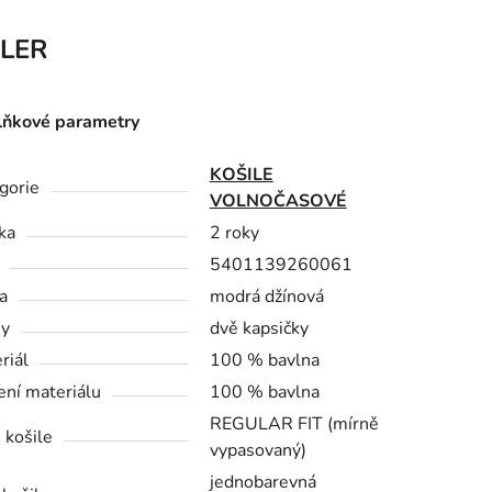
LER
ňkové parametry
KOŠILE
gorie
VOLNOČASOVÉ
ka
2 roky
5401139260061
a
modrá džínová
sy
dvě kapsičky
riál
100 % bavlna
ení materiálu
100 % bavlna
REGULAR FIT (mírně
 košile
vypasovaný)
jednobarevná