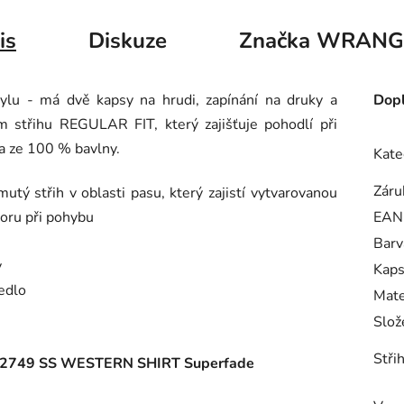
is
Diskuze
Značka
WRANG
ylu - má dvě kapsy na hrudi, zapínání na druky a
Dopl
 střihu REGULAR FIT, který zajišťuje pohodlí při
a ze 100 % bavlny.
Kate
Záru
utý střih v oblasti pasu, který zajistí vytvarovanou
oru při pohybu
EAN
Barv
y
Kap
edlo
Mate
Slož
Střih
749 SS WESTERN SHIRT Superfade