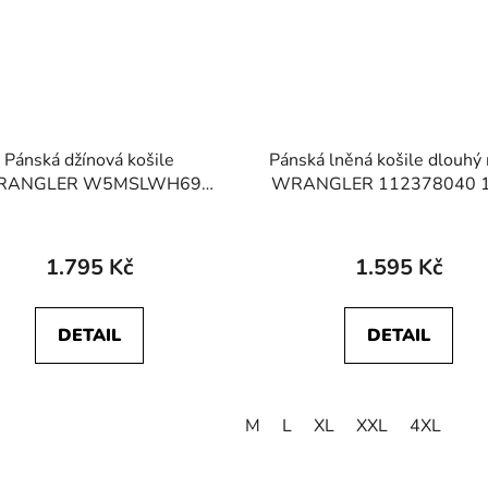
Pánská džínová košile
Pánská lněná košile dlouhý
RANGLER W5MSLWH69
WRANGLER 112378040 1
41913 27MW Icon Mid Blue
SHIRT Kelp
1.795 Kč
1.595 Kč
DETAIL
DETAIL
M
L
XL
XXL
4XL