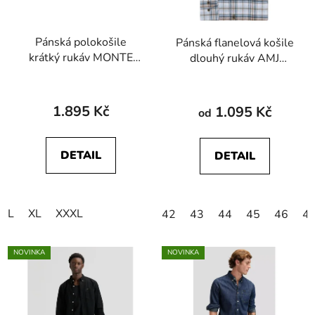
Pánská polokošile
Pánská flanelová košile
krátký rukáv MONTE
dlouhý rukáv AMJ
CARLO 44324 460
Greed SDF 390
1.895 Kč
1.095 Kč
od
DETAIL
DETAIL
L
XL
XXXL
42
43
44
45
46
47
NOVINKA
NOVINKA