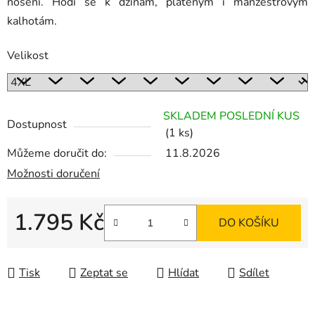
nošení. Hodí se k džínám, plátěným i manžestrovým
kalhotám.
Velikost
SKLADEM POSLEDNÍ KUS
Dostupnost
(1 ks)
Můžeme doručit do:
11.8.2026
Možnosti doručení
1.795 Kč
DO KOŠÍKU
Měrná cena:
Tisk
Zeptat se
Hlídat
Sdílet