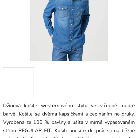
hvězdiček.
Džínová košile westernového stylu ve středně modré
barvě. Košile se dvěma kapsičkami a zapínáním na druky.
Vyrobena ze 100 % bavlny a ušita v mírně vypasovaném
střihu REGULAR FIT. Košili unosíte do práce i na běžné