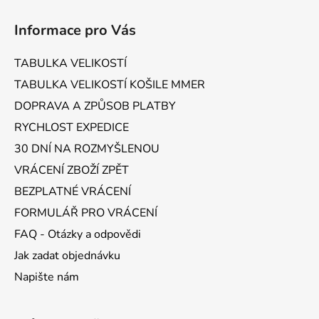
Z
á
Informace pro Vás
p
a
TABULKA VELIKOSTÍ
t
TABULKA VELIKOSTÍ KOŠILE MMER
í
DOPRAVA A ZPŮSOB PLATBY
RYCHLOST EXPEDICE
30 DNÍ NA ROZMYŠLENOU
VRÁCENÍ ZBOŽÍ ZPĚT
BEZPLATNÉ VRÁCENÍ
FORMULÁŘ PRO VRÁCENÍ
FAQ - Otázky a odpovědi
Jak zadat objednávku
Napište nám