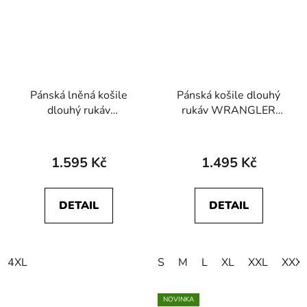
Pánská lněná košile
Pánská košile dlouhý
dlouhý rukáv
rukáv WRANGLER
WRANGLER
112350485 LS SHIRT
112362754 1 PKT
White Oxford
SHIRT Timberwolf
1.595 Kč
1.495 Kč
DETAIL
DETAIL
4XL
S
M
L
XL
XXL
XXX
NOVINKA