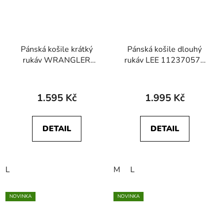
Pánská košile krátký
Pánská košile dlouhý
rukáv WRANGLER
rukáv LEE 112370573
112378096 SS SHIRT
MERCANTILE SHIRT
Worn White
Painter Gray Jaspe Plaid
1.595 Kč
1.995 Kč
DETAIL
DETAIL
L
M
L
NOVINKA
NOVINKA