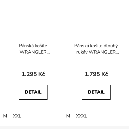
Pánská košile
Pánská košile dlouhý
WRANGLER
rukáv WRANGLER
W5K02L114 SS 1 PKT
112371556 BRUSHED
SHIRT Navy
1 PKT SHIRT Navy Birch
1.295 Kč
1.795 Kč
DETAIL
DETAIL
M
XXL
M
XXXL