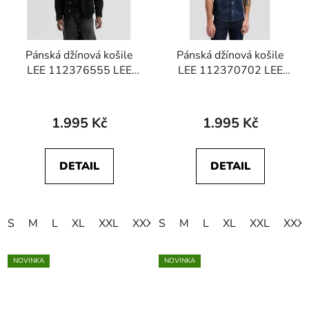
Pánská džínová košile
Pánská džínová košile
LEE 112376555 LEE
LEE 112370702 LEE
BUTTON DOWN Black
BUTTON DOWN Rinse
1.995 Kč
1.995 Kč
DETAIL
DETAIL
S
M
L
XL
XXL
XXXL
S
4XL
M
L
5XL
XL
XXL
XXX
NOVINKA
NOVINKA