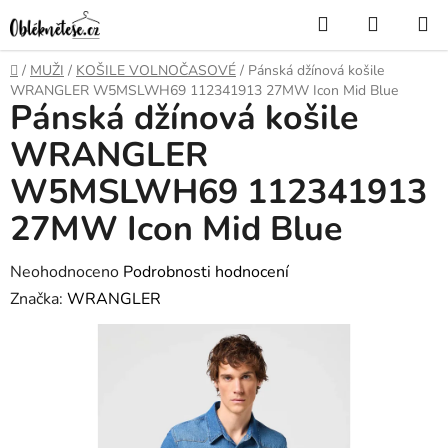
Přejít
Hledat
NÁKUP
na
KOŠÍK
obsah
Domů
/
MUŽI
/
KOŠILE VOLNOČASOVÉ
/
Pánská džínová košile
WRANGLER W5MSLWH69 112341913 27MW Icon Mid Blue
Pánská džínová košile
WRANGLER
W5MSLWH69 112341913
27MW Icon Mid Blue
Průměrné
Neohodnoceno
Podrobnosti hodnocení
hodnocení
Značka:
WRANGLER
produktu
je
0,0
z
5