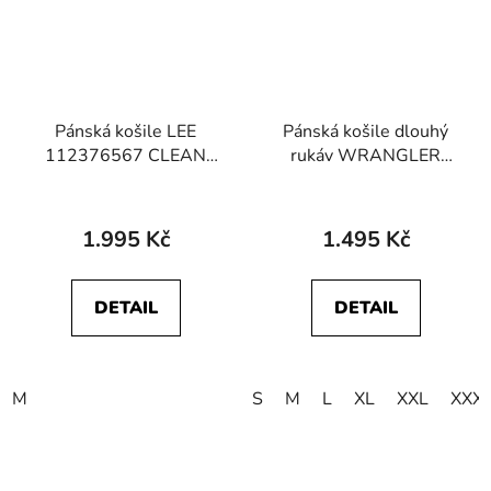
Pánská košile LEE
Pánská košile dlouhý
112376567 CLEAN
rukáv WRANGLER
WESTERN SHIRT
112378099 OXFORD
Indigo Plaid
SHIRT Black
1.995 Kč
1.495 Kč
DETAIL
DETAIL
M
S
M
L
XL
XXL
XXX