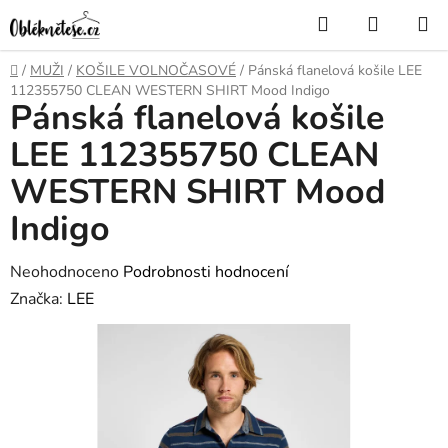
Přejít
Hledat
NÁKUP
na
KOŠÍK
obsah
Domů
/
MUŽI
/
KOŠILE VOLNOČASOVÉ
/
Pánská flanelová košile LEE
112355750 CLEAN WESTERN SHIRT Mood Indigo
Pánská flanelová košile
LEE 112355750 CLEAN
WESTERN SHIRT Mood
Indigo
Průměrné
Neohodnoceno
Podrobnosti hodnocení
hodnocení
Značka:
LEE
produktu
je
0,0
z
5