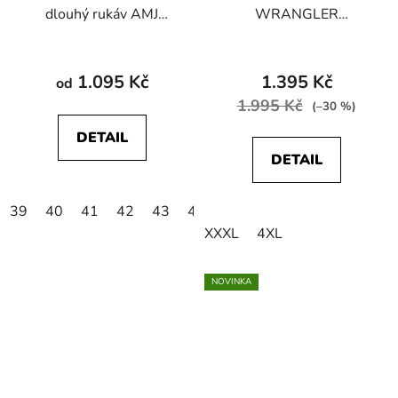
dlouhý rukáv AMJ
WRANGLER
Greed SDF 395
W5B4MTG53
WESTERN SHIRT
Stone Green
1.095 Kč
1.395 Kč
od
1.995 Kč
(–30 %)
DETAIL
DETAIL
39
40
41
42
43
44
45
46
47/48
XXXL
4XL
NOVINKA