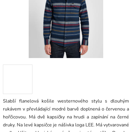
hvězdiček.
Slabší flanelová košile westernového stylu s dlouhý
m
rukávem v převládající modré barvě doplnená o červenou a
hořčicovou. Má dvě kapsičky na hrudi a zapínání na černé
druky. Na levé kapsičce je nášivka loga LEE. Má vytvarované