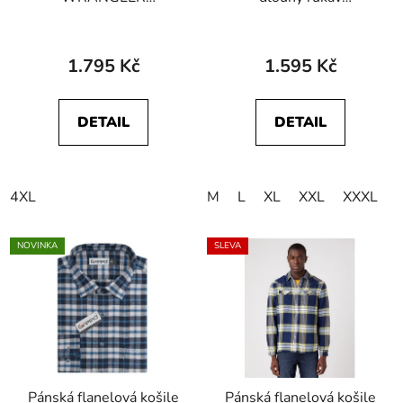
W5MSLWH69
WRANGLER
112341913 27MW
112378041 1 PKT
Icon Mid Blue
SHIRT Deep Depths
1.795 Kč
1.595 Kč
DETAIL
DETAIL
4XL
M
L
XL
XXL
XXXL
NOVINKA
SLEVA
Pánská flanelová košile
Pánská flanelová košile