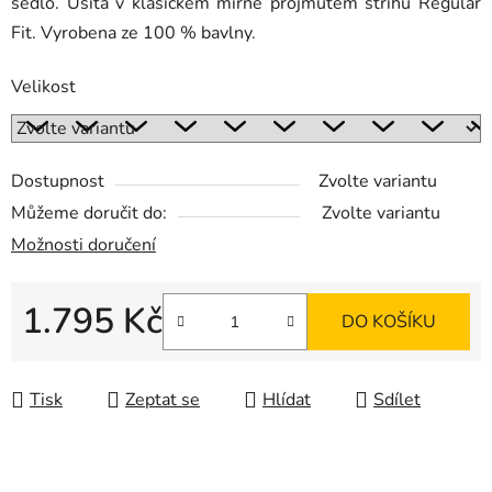
sedlo. Ušita v klasickém mírně projmutém střihu Regular
Fit. Vyrobena ze 100 % bavlny.
Velikost
Dostupnost
Zvolte variantu
Můžeme doručit do:
Zvolte variantu
Možnosti doručení
1.795 Kč
DO KOŠÍKU
Měrná cena:
Tisk
Zeptat se
Hlídat
Sdílet