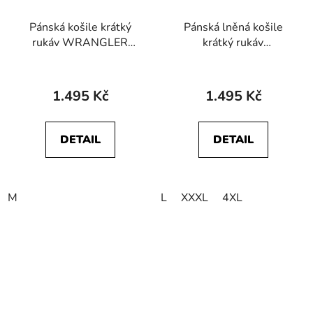
Pánská košile krátký
Pánská lněná košile
rukáv WRANGLER
krátký rukáv
112362381 SS
WRANGLER
WESTERN SHIRT Blue
112378047 SS 1 PKT
Shadow
SHIRT Deep Depths
1.495 Kč
1.495 Kč
DETAIL
DETAIL
M
L
XXXL
4XL