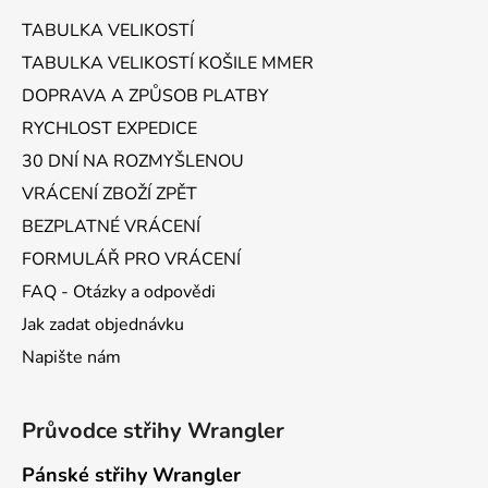
a
TABULKA VELIKOSTÍ
t
TABULKA VELIKOSTÍ KOŠILE MMER
í
DOPRAVA A ZPŮSOB PLATBY
RYCHLOST EXPEDICE
30 DNÍ NA ROZMYŠLENOU
VRÁCENÍ ZBOŽÍ ZPĚT
BEZPLATNÉ VRÁCENÍ
FORMULÁŘ PRO VRÁCENÍ
FAQ - Otázky a odpovědi
Jak zadat objednávku
Napište nám
Průvodce střihy Wrangler
Pánské střihy Wrangler