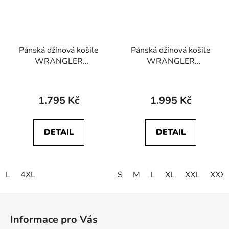
Pánská džínová košile
Pánská džínová košile
WRANGLER
WRANGLER
112357193 WESTERN
112378126 WESTERN
SHIRT Midnight Rodeo
SHIRT Riverbank
1.795 Kč
1.995 Kč
DETAIL
DETAIL
L
4XL
S
M
L
XL
XXL
XXX
Z
á
Informace pro Vás
p