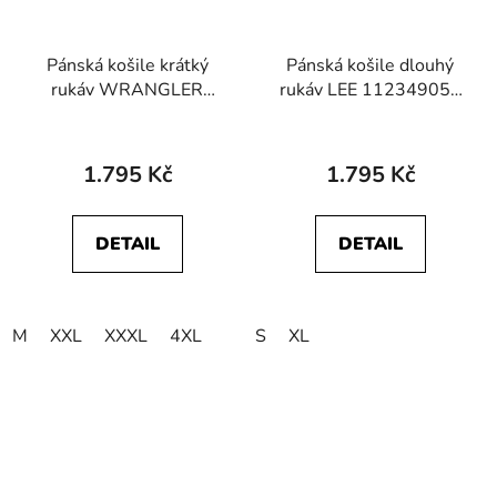
Pánská košile krátký
Pánská košile dlouhý
rukáv WRANGLER
rukáv LEE 112349050
112362899 SS
PATCH SHIRT Preppy
WESTERN SHIRT
Blue
Latigo Indigo
1.795 Kč
1.795 Kč
DETAIL
DETAIL
M
XXL
XXXL
4XL
S
XL