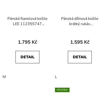
Pánská flanelová košile
Pánská džínová košile
LEE 112355747
krátký rukáv
CLEAN WESTERN
WRANGLER
SHIRT Buffalo
112350387 SS 1 PKT
SHIRT Blue Grammer
1.795 Kč
1.595 Kč
DETAIL
DETAIL
M
L
NOVINKA