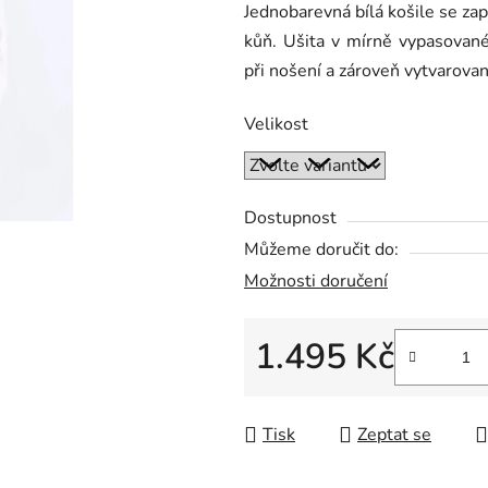
Jednobarevná bílá košile se zap
je
kůň. Ušita v mírně vypasované
0,0
při nošení a zároveň vytvarova
z
5
Velikost
hvězdiček.
Dostupnost
Můžeme doručit do:
Možnosti doručení
1.495 Kč
Měrná cena:
Tisk
Zeptat se