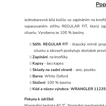
Pop
Jednobarevná bílá košile se zapínáním na knoflík
vypasovaném střihu REGULAR FIT, který zaji
siluetu. Vyrobena ze 100 % bavlny.
Střih
:
REGULAR FIT
- klasický mírně projm
siluetu a zároveň poskytuje dostatek
prost
Zapínání
: na knoflíky
Kapsy
- bez kapes
Sklady na zadní straně
- ano, poutko
Barva
: White Oxford
Složení
: 100 % bavlna
Kód a název výrobce
:
WRANGLER 1123504
Pokyny k údržbě
:
Maximální teplota 40 °C. Normální mechanické 