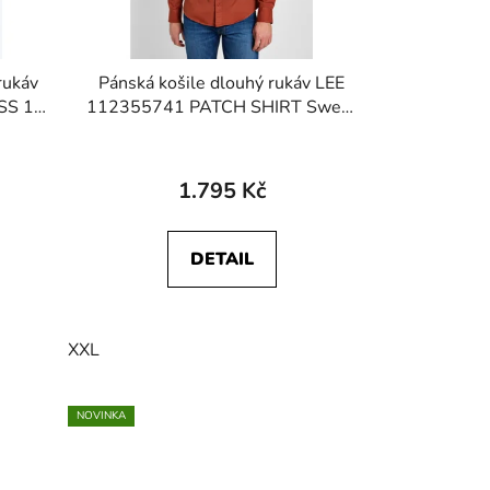
rukáv
Pánská košile dlouhý rukáv LEE
SS 1
112355741 PATCH SHIRT Sweet
s
Maple
1.795 Kč
DETAIL
XXL
NOVINKA