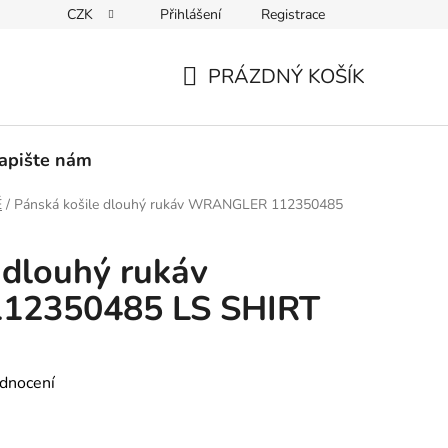
CZK
Přihlášení
Registrace
PEDICE
30 DNÍ NA ROZMYŠLENOU
VRÁCENÍ ZBOŽÍ ZPĚ
PRÁZDNÝ KOŠÍK
NÁKUPNÍ
KOŠÍK
apište nám
É
/
Pánská košile dlouhý rukáv WRANGLER 112350485
 dlouhý rukáv
2350485 LS SHIRT
dnocení