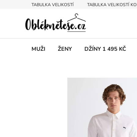
Přejít
TABULKA VELIKOSTÍ
TABULKA VELIKOSTÍ KO
na
obsah
MUŽI
ŽENY
DŽÍNY 1 495 KČ