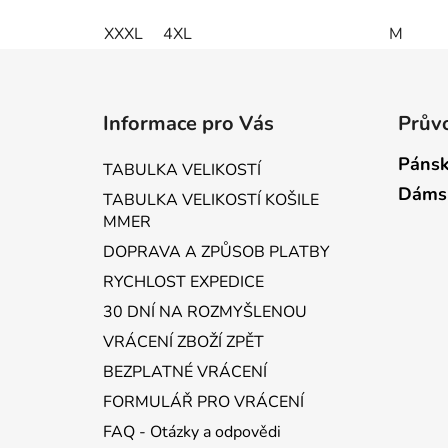
XXXL
4XL
M
Z
á
Informace pro Vás
Průvo
p
a
Pánsk
TABULKA VELIKOSTÍ
t
Dáms
TABULKA VELIKOSTÍ KOŠILE
í
MMER
DOPRAVA A ZPŮSOB PLATBY
RYCHLOST EXPEDICE
30 DNÍ NA ROZMYŠLENOU
VRÁCENÍ ZBOŽÍ ZPĚT
BEZPLATNÉ VRÁCENÍ
FORMULÁŘ PRO VRÁCENÍ
FAQ - Otázky a odpovědi