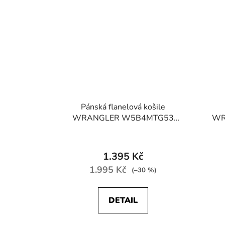
Pánská flanelová košile
WRANGLER W5B4MTG53
WR
WESTERN SHIRT Stone Green
WES
1.395 Kč
1.995 Kč
(–30 %)
DETAIL