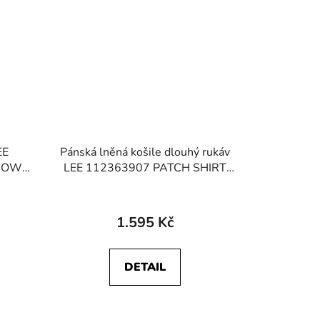
EE
Pánská lněná košile dlouhý rukáv
 DOWN
LEE 112363907 PATCH SHIRT
Shy Blue
1.595 Kč
DETAIL