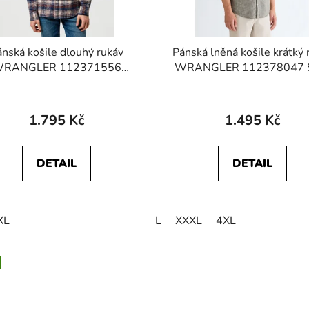
nská košile dlouhý rukáv
Pánská lněná košile krátký 
RANGLER 112371556
WRANGLER 112378047 
USHED 1 PKT SHIRT Navy
PKT SHIRT Deep Depth
Birch
1.795 Kč
1.495 Kč
DETAIL
DETAIL
XL
L
XXXL
4XL