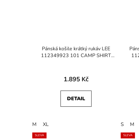
Pánská košile krátký rukáv LEE
Páns
112349923 101 CAMP SHIRT
11
Mid Indigo
1.895 Kč
DETAIL
M
XL
S
M
SLEVA
SLEVA