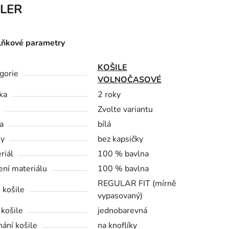
LER
ňkové parametry
KOŠILE
gorie
VOLNOČASOVÉ
ka
2 roky
Zvolte variantu
a
bílá
sy
bez kapsičky
riál
100 % bavlna
ení materiálu
100 % bavlna
REGULAR FIT (mírně
 košile
vypasovaný)
 košile
jednobarevná
nání košile
na knoflíky