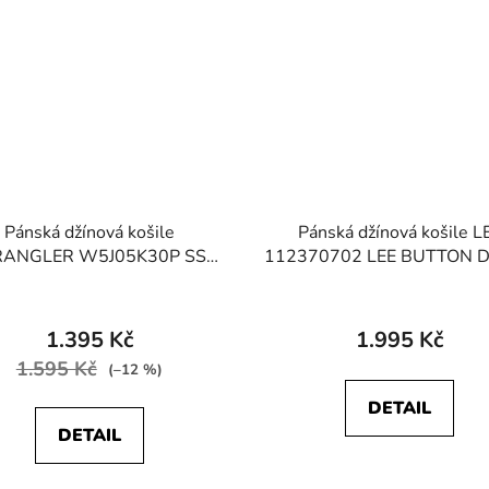
Pánská džínová košile
Pánská džínová košile L
ANGLER W5J05K30P SS
112370702 LEE BUTTON
TERN SHIRT Mid Summer
Rinse
1.395 Kč
1.995 Kč
1.595 Kč
(–12 %)
DETAIL
DETAIL