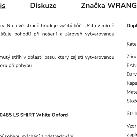
is
Diskuze
Značka
WRANG
y. Na levé straně hrudi je vyšitý kůň. Ušita v mírně
Dopl
šťuje pohodlí při nošení a zároveň vytvarovanou
Kate
Záru
utý střih v oblasti pasu, který zajistí vytvarovanou
oru při pohybu
EAN
Barv
Kap
Mate
Slož
Střih
85 LS SHIRT White Oxford
Vzor
Zapí
působení, máchání a odstřeďování.