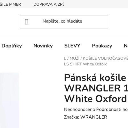
ŠILE MMER
DOPRAVA A ZPŮSOB PLATBY
RYCHLOST EX
Doplňky
Novinky
SLEVY
Poukazy
N
Domů
/
MUŽI
/
KOŠILE VOLNOČASOV
LS SHIRT White Oxford
Pánská košile
WRANGLER 11
White Oxford
Průměrné
Neohodnoceno
Podrobnosti ho
hodnocení
Značka:
WRANGLER
produktu