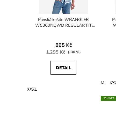
Pánská košile WRANGLER
Pá
W5860NQWD REGULAR FIT
W
Beach Glass
BR
895 Kč
1.295 Kč
(–30 %)
DETAIL
M
XX
XXXL
NOVINKA