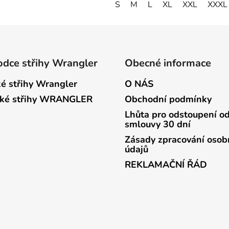
S
M
L
XL
XXL
XXXL
dce střihy Wrangler
Obecné informace
é střihy Wrangler
O NÁS
ké střihy WRANGLER
Obchodní podmínky
Lhůta pro odstoupení o
smlouvy 30 dní
Zásady zpracování osob
údajů
REKLAMAČNÍ ŘÁD