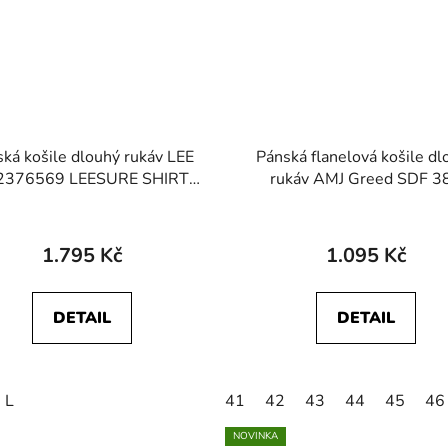
ká košile dlouhý rukáv LEE
Pánská flanelová košile dl
2376569 LEESURE SHIRT
rukáv AMJ Greed SDF 3
Indigo Railroad Texture
1.795 Kč
1.095 Kč
DETAIL
DETAIL
L
41
42
43
44
45
46
NOVINKA