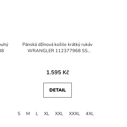
ouhý
Pánská džínová košile krátký rukáv
88
WRANGLER 112377968 SS
WESTERN SHIRT Rinse Black
1.595 Kč
DETAIL
S
M
L
XL
XXL
XXXL
4XL