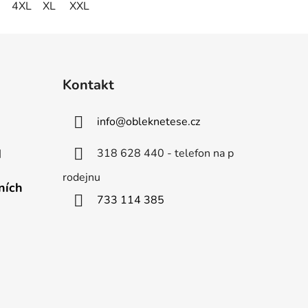
4XL
XL
5XL
XXL
Kontakt
info
@
obleknetese.cz
318 628 440 - telefon na p
d
rodejnu
ních
733 114 385