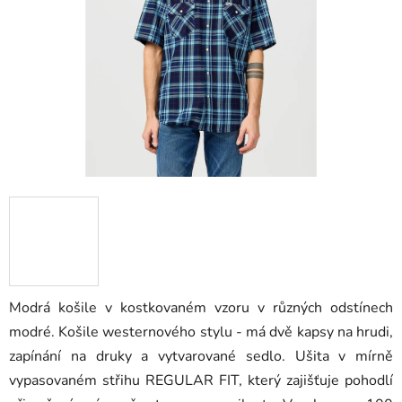
hvězdiček.
Modrá košile v kostkovaném vzoru v různých odstínech
modré. Košile westernového stylu - má dvě kapsy na hrudi,
zapínání na druky a vytvarované sedlo. Ušita v mírně
vypasovaném střihu REGULAR FIT, který zajišťuje pohodlí