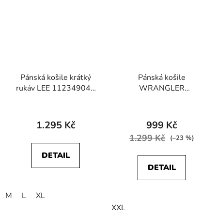
Pánská košile krátký
Pánská košile
rukáv LEE 112349045
WRANGLER
SS CHETOPA SHIRT
W5760ORVR SLIM FIT
Intuition Grey
Madder Brown
1.295 Kč
999 Kč
1.299 Kč
(–23 %)
DETAIL
DETAIL
M
L
XL
XXL