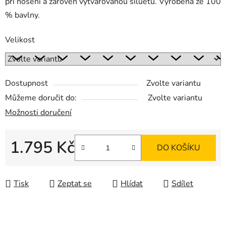
při nošení a zároveň vytvarovanou siluetu. Vyrobena ze 100
% bavlny.
Velikost
Dostupnost
Zvolte variantu
Můžeme doručit do:
Zvolte variantu
Možnosti doručení
1.795 Kč
DO KOŠÍKU
Měrná cena:
Tisk
Zeptat se
Hlídat
Sdílet