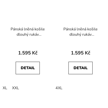
Pánská lněná košile
Pánská lněná košile
dlouhý rukáv
dlouhý rukáv
WRANGLER
WRANGLER
112378039 1 PKT
112362751 1 PKT
SHIRT Forget Me not
SHIRT Dark Navy
1.595 Kč
1.595 Kč
DETAIL
DETAIL
XL
XXL
4XL