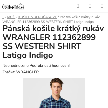
Přejít
Hledat
NÁKUP
na
KOŠÍK
obsah
Domů
/
MUŽI
/
KOŠILE VOLNOČASOVÉ
/
Pánská košile krátký rukáv
WRANGLER 112362899 SS WESTERN SHIRT Latigo Indigo
Pánská košile krátký rukáv
WRANGLER 112362899
SS WESTERN SHIRT
Latigo Indigo
Průměrné
Neohodnoceno
Podrobnosti hodnocení
hodnocení
Značka:
WRANGLER
produktu
je
0,0
z
5