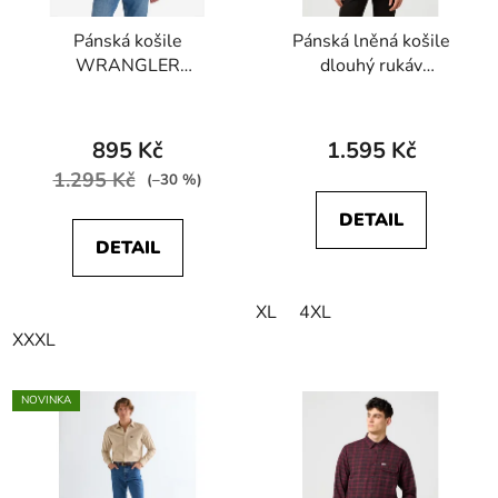
Pánská košile
Pánská lněná košile
WRANGLER
dlouhý rukáv
W5860NQWD
WRANGLER
REGULAR FIT Beach
112362753 1 PKT
Glass
SHIRT Latigo Bay
895 Kč
1.595 Kč
1.295 Kč
(–30 %)
DETAIL
DETAIL
XL
4XL
XXXL
NOVINKA