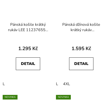
Pánská košile krátký
Pánská džínová košile
rukáv LEE 112376551
krátký rukáv
SS WESTERN SHIRT
WRANGLER
Desert Sage Plaid
112362746 SS
WESTERN SHIRT
1.295 Kč
1.595 Kč
Enchanted Black
DETAIL
DETAIL
L
L
4XL
NOVINKA
NOVINKA