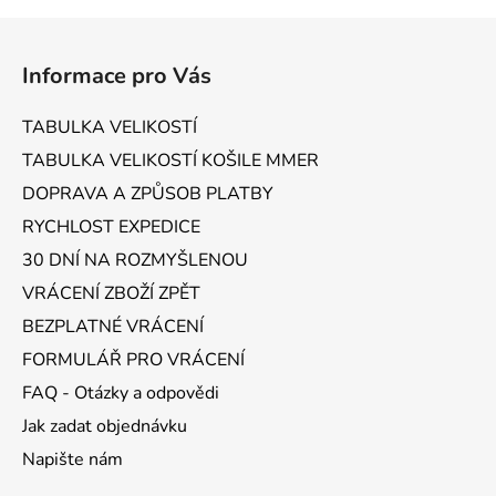
Z
á
Informace pro Vás
p
a
TABULKA VELIKOSTÍ
t
TABULKA VELIKOSTÍ KOŠILE MMER
í
DOPRAVA A ZPŮSOB PLATBY
RYCHLOST EXPEDICE
30 DNÍ NA ROZMYŠLENOU
VRÁCENÍ ZBOŽÍ ZPĚT
BEZPLATNÉ VRÁCENÍ
FORMULÁŘ PRO VRÁCENÍ
FAQ - Otázky a odpovědi
Jak zadat objednávku
Napište nám