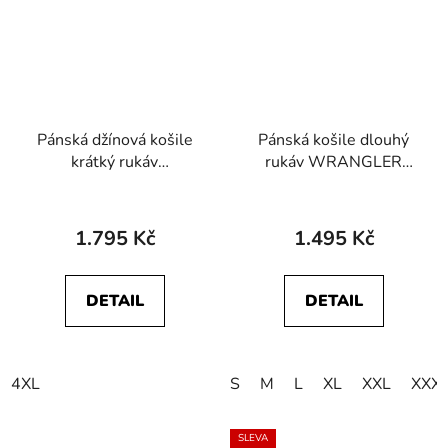
Pánská džínová košile
Pánská košile dlouhý
krátký rukáv
rukáv WRANGLER
WRANGLER
112357230 OXFORD
112362742 SS
SHIRT Grey
WESTERN SHIRT
1.795 Kč
1.495 Kč
Authentic Tint
DETAIL
DETAIL
4XL
S
M
L
XL
XXL
XXX
SLEVA