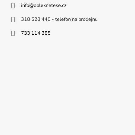
info
@
obleknetese.cz
318 628 440 - telefon na prodejnu
733 114 385