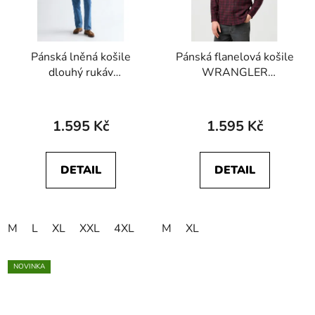
Pánská lněná košile
Pánská flanelová košile
dlouhý rukáv
WRANGLER
WRANGLER
112371522 1 PKT
112378040 1 PKT
FLANNEL SHIRT Black
SHIRT Kelp
Wine
1.595 Kč
1.595 Kč
DETAIL
DETAIL
M
L
XL
XXL
4XL
M
XL
NOVINKA