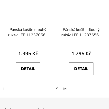
Pánská košile dlouhý
Pánská košile dlouhý
rukáv LEE 112370560
rukáv LEE 112376569
LEESURE SHIRT
LEESURE SHIRT Indigo
Copper Fields
Railroad Texture
1.995 Kč
1.795 Kč
DETAIL
DETAIL
L
S
M
L
Z
á