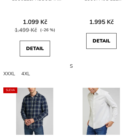
FIT Night Sky
BUTTON DOWN Black
Průměrné
hodnocení
1.099 Kč
1.995 Kč
produktu
1.499 Kč
(–26 %)
je
DETAIL
2,0
DETAIL
z
5
S
hvězdiček.
XXXL
4XL
SLEVA