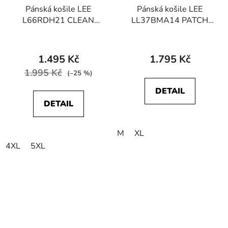
Pánská košile LEE
Pánská košile LEE
L66RDH21 CLEAN
LL37BMA14 PATCH
REG WESTERN
SHIRT Foggy Gray
Anthem Blue
1.495 Kč
1.795 Kč
1.995 Kč
(–25 %)
DETAIL
DETAIL
M
XL
4XL
5XL