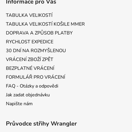
Informace pro Vás
p
a
TABULKA VELIKOSTÍ
t
TABULKA VELIKOSTÍ KOŠILE MMER
í
DOPRAVA A ZPŮSOB PLATBY
RYCHLOST EXPEDICE
30 DNÍ NA ROZMYŠLENOU
VRÁCENÍ ZBOŽÍ ZPĚT
BEZPLATNÉ VRÁCENÍ
FORMULÁŘ PRO VRÁCENÍ
FAQ - Otázky a odpovědi
Jak zadat objednávku
Napište nám
Průvodce střihy Wrangler