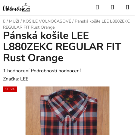
Přejít
Hledat
NÁKUP
na
KOŠÍK
obsah
Domů
/
MUŽI
/
KOŠILE VOLNOČASOVÉ
/
Pánská košile LEE L880ZEKC
REGULAR FIT Rust Orange
Pánská košile LEE
L880ZEKC REGULAR FIT
Rust Orange
Průměrné
1 hodnocení
Podrobnosti hodnocení
hodnocení
Značka:
LEE
produktu
SLEVA
je
4,0
z
5
hvězdiček.