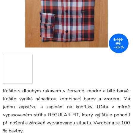
1.499
KČ
–26 %
Košile s dlouhým rukávem v červené, modré a bílé barvě.
Košile vyniká nápaditou kombinací barev a vzorem. Má
jednu kapsičku a zapínání na knoflíky.
Ušita v mírně
vypasovaném střihu REGULAR FIT, který zajišťuje pohodlí
při nošení a zároveň vytvarovanou siluetu. Vyrobena ze 100
% bavlny.