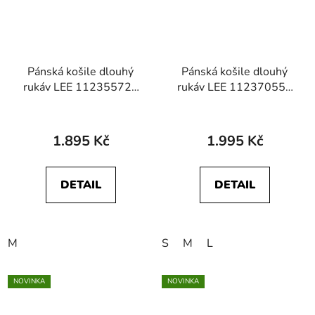
Pánská košile dlouhý
Pánská košile dlouhý
rukáv LEE 112355726
rukáv LEE 112370559
LEESURE SHIRT Blue
LEESURE SHIRT Moss
Garden Jaspe
1.895 Kč
1.995 Kč
DETAIL
DETAIL
M
S
M
L
NOVINKA
NOVINKA