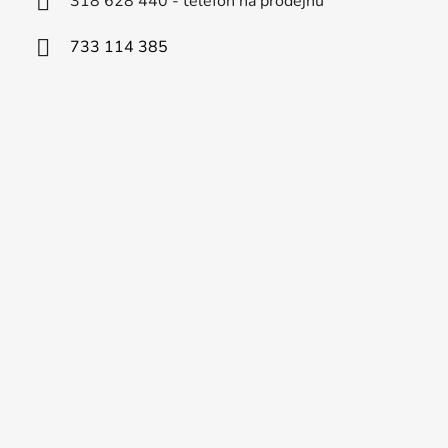
318 628 440 - telefon na prodejnu
733 114 385