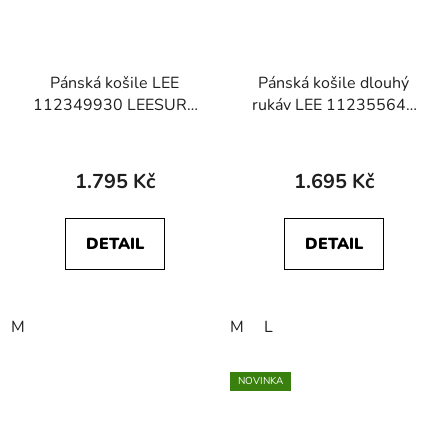
Pánská košile LEE
Pánská košile dlouhý
112349930 LEESURE
rukáv LEE 112355647
SHIRT Medieval Blue
WORKER SHIRT 2.0
Rivet Navy
1.795 Kč
1.695 Kč
DETAIL
DETAIL
M
M
L
NOVINKA