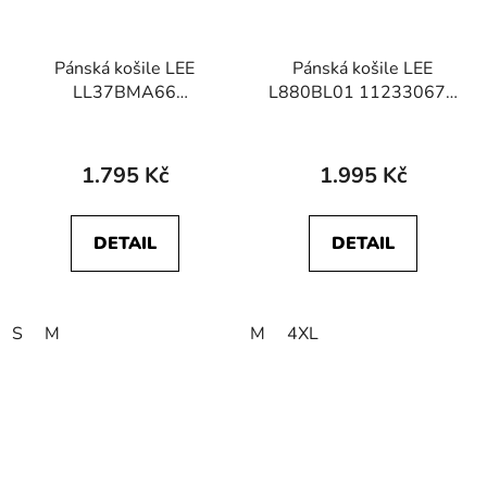
Pánská košile LEE
Pánská košile LEE
LL37BMA66
L880BL01 112330674
112341762 PATCH
LEE BUTTON DOWN
SHIRT Taint Grey
Black
1.795 Kč
1.995 Kč
DETAIL
DETAIL
S
M
M
4XL