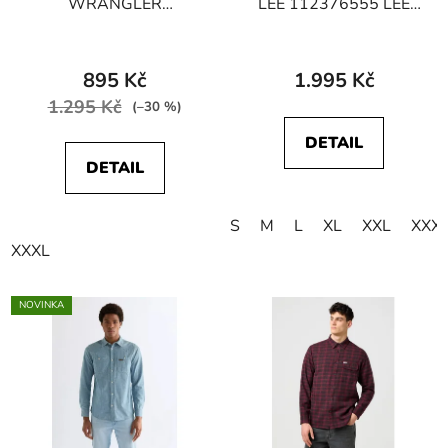
WRANGLER
LEE 112376555 LEE
W5860NQWD
BUTTON DOWN Black
REGULAR FIT Beach
Glass
895 Kč
1.995 Kč
1.295 Kč
(–30 %)
DETAIL
DETAIL
S
M
L
XL
XXL
XXX
XXXL
NOVINKA