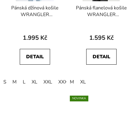
Pánská džínová košile
Pánská flanelová košile
WRANGLER
WRANGLER
112378119
112371522 1 PKT
CHAMBRAY SHIRT
FLANNEL SHIRT Black
Indigo
Wine
1.995 Kč
1.595 Kč
DETAIL
DETAIL
S
M
L
XL
XXL
XXXL
M
XL
NOVINKA