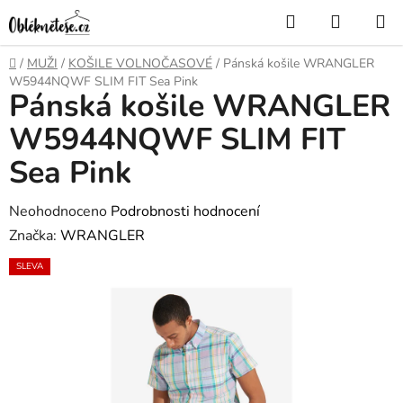
Přejít
Hledat
NÁKUP
na
KOŠÍK
obsah
Domů
/
MUŽI
/
KOŠILE VOLNOČASOVÉ
/
Pánská košile WRANGLER
W5944NQWF SLIM FIT Sea Pink
Pánská košile WRANGLER
W5944NQWF SLIM FIT
Sea Pink
Průměrné
Neohodnoceno
Podrobnosti hodnocení
hodnocení
Značka:
WRANGLER
produktu
SLEVA
je
0,0
z
5
hvězdiček.