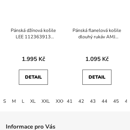
Pánská džínová košile
Pánská flanelová košile
LEE 112363913
dlouhý rukáv AMJ
REGULAR WESTERN
Greed SDF 388
SHIRT Black
1.995 Kč
1.095 Kč
DETAIL
DETAIL
S
M
L
XL
XXL
XXXL
41
4XL
42
5XL
43
44
45
4
Z
á
Informace pro Vás
p