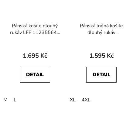
Pánská košile dlouhý
Pánská lněná košile
rukáv LEE 112355647
dlouhý rukáv
WORKER SHIRT 2.0
WRANGLER
Rivet Navy
112362753 1 PKT
SHIRT Latigo Bay
1.695 Kč
1.595 Kč
DETAIL
DETAIL
M
L
XL
4XL