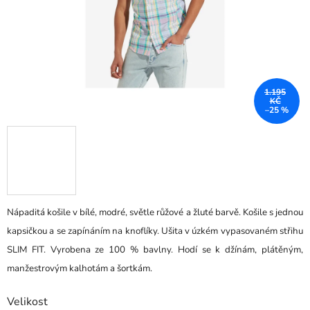
1.195
KČ
–25 %
Nápaditá košile v bílé, modré, světle růžové a žluté barvě. Košile s jednou
kapsičkou a se zapínáním na knoflíky. Ušita v úzkém vypasovaném střihu
SLIM FIT. Vyrobena ze 100 % bavlny. Hodí se k džínám, plátěným,
manžestrovým kalhotám a šortkám.
Velikost