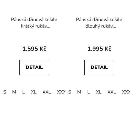
Pánská džínová košile
Pánská džínová košile
krátký rukáv
dlouhý rukáv
WRANGLER
WRANGLER
112378063 SS
112378427 WESTERN
WESTERN SHIRT
SHIRT Rinse Black
1.595 Kč
1.995 Kč
Riverbank
DETAIL
DETAIL
S
M
L
XL
XXL
XXXL
S
4XL
M
L
XL
XXL
XXX