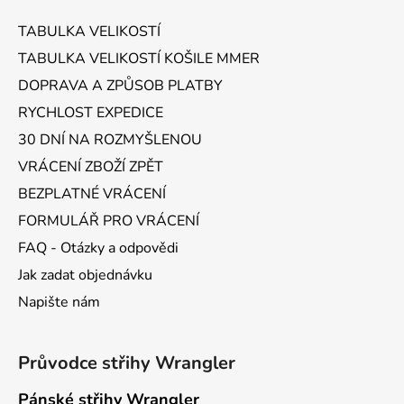
a
TABULKA VELIKOSTÍ
t
TABULKA VELIKOSTÍ KOŠILE MMER
í
DOPRAVA A ZPŮSOB PLATBY
RYCHLOST EXPEDICE
30 DNÍ NA ROZMYŠLENOU
VRÁCENÍ ZBOŽÍ ZPĚT
BEZPLATNÉ VRÁCENÍ
FORMULÁŘ PRO VRÁCENÍ
FAQ - Otázky a odpovědi
Jak zadat objednávku
Napište nám
Průvodce střihy Wrangler
Pánské střihy Wrangler