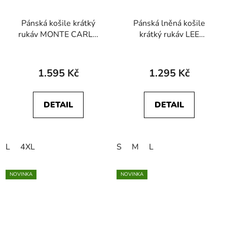
Pánská košile krátký
Pánská lněná košile
rukáv MONTE CARLO
krátký rukáv LEE
27051 740
112376562 SS LEE
SHIRT Bright White
1.595 Kč
1.295 Kč
DETAIL
DETAIL
L
4XL
S
M
L
NOVINKA
NOVINKA