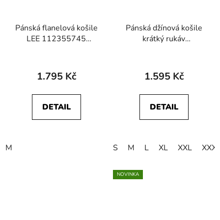
Pánská flanelová košile
Pánská džínová košile
LEE 112355745
krátký rukáv
CLEAN WESTERN
WRANGLER
SHIRT Static Gray
112378063 SS
WESTERN SHIRT
1.795 Kč
1.595 Kč
Riverbank
DETAIL
DETAIL
M
S
M
L
XL
XXL
XXX
NOVINKA