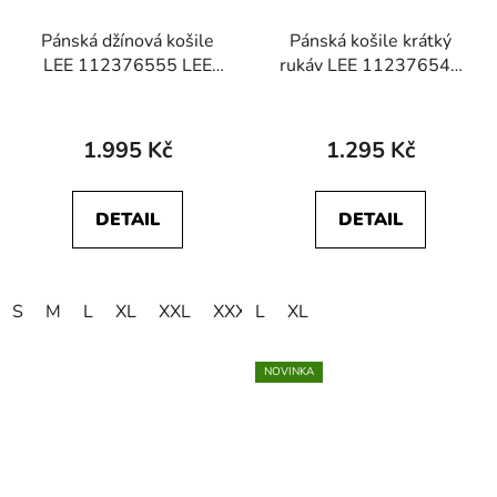
Pánská džínová košile
Pánská košile krátký
LEE 112376555 LEE
rukáv LEE 112376545
BUTTON DOWN Black
SS WESTERN SHIRT
Academy Blue Plaid
1.995 Kč
1.295 Kč
DETAIL
DETAIL
S
M
L
XL
XXL
XXXL
L
4XL
XL
5XL
NOVINKA