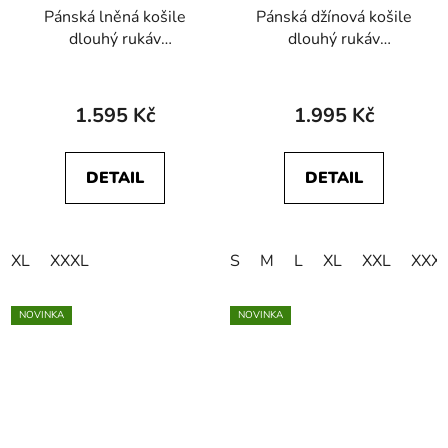
Pánská lněná košile
Pánská džínová košile
dlouhý rukáv
dlouhý rukáv
WRANGLER
WRANGLER
112362732 1 PKT
112378427 WESTERN
SHIRT Tea
SHIRT Rinse Black
1.595 Kč
1.995 Kč
DETAIL
DETAIL
XL
XXXL
S
M
L
XL
XXL
XXX
NOVINKA
NOVINKA