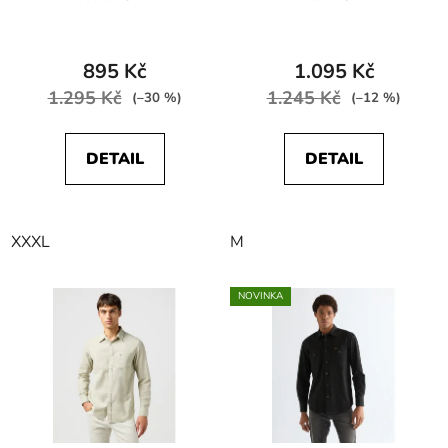
W5860NQWD
W5J7LOXTU SS 1PKT
REGULAR FIT Beach
SHIRT Silver Pink
Glass
895 Kč
1.095 Kč
1.295 Kč
1.245 Kč
(–30 %)
(–12 %)
DETAIL
DETAIL
XXXL
M
NOVINKA