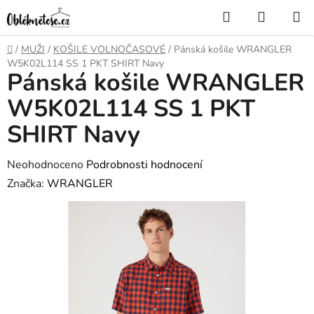
Přejít
Hledat
NÁKUP
na
KOŠÍK
obsah
Domů
/
MUŽI
/
KOŠILE VOLNOČASOVÉ
/
Pánská košile WRANGLER
W5K02L114 SS 1 PKT SHIRT Navy
Pánská košile WRANGLER
W5K02L114 SS 1 PKT
SHIRT Navy
Průměrné
Neohodnoceno
Podrobnosti hodnocení
hodnocení
Značka:
WRANGLER
produktu
je
0,0
z
5
hvězdiček.