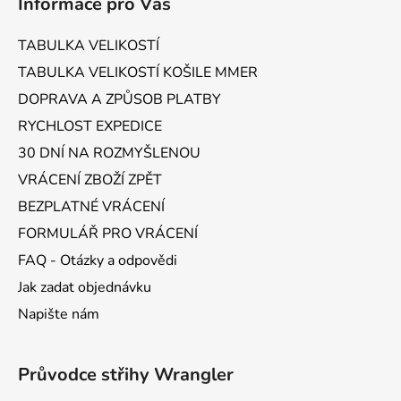
Informace pro Vás
p
a
TABULKA VELIKOSTÍ
t
TABULKA VELIKOSTÍ KOŠILE MMER
í
DOPRAVA A ZPŮSOB PLATBY
RYCHLOST EXPEDICE
30 DNÍ NA ROZMYŠLENOU
VRÁCENÍ ZBOŽÍ ZPĚT
BEZPLATNÉ VRÁCENÍ
FORMULÁŘ PRO VRÁCENÍ
FAQ - Otázky a odpovědi
Jak zadat objednávku
Napište nám
Průvodce střihy Wrangler