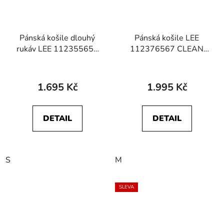
Pánská košile dlouhý
Pánská košile LEE
rukáv LEE 112355650
112376567 CLEAN
WORKER SHIRT 2.0
WESTERN SHIRT
Indigo
Indigo Plaid
1.695 Kč
1.995 Kč
DETAIL
DETAIL
S
M
SLEVA