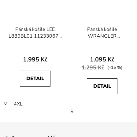
Pánská košile LEE
Pánská košile
L880BL01 112330674
WRANGLER
LEE BUTTON DOWN
WA5B5T100 MIXED
Black
MATERIAL SHIRT Black
1.995 Kč
1.095 Kč
1.295 Kč
(–15 %)
DETAIL
DETAIL
M
4XL
S
Z
á