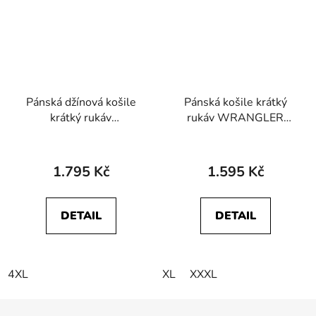
Pánská džínová košile
Pánská košile krátký
krátký rukáv
rukáv WRANGLER
WRANGLER
112378095 SS SHIRT
112362742 SS
Dark Navy
WESTERN SHIRT
1.795 Kč
1.595 Kč
Authentic Tint
DETAIL
DETAIL
4XL
XL
XXXL
Z