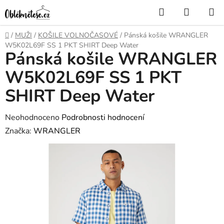
Přejít
Hledat
NÁKUP
na
KOŠÍK
obsah
Domů
/
MUŽI
/
KOŠILE VOLNOČASOVÉ
/
Pánská košile WRANGLER
W5K02L69F SS 1 PKT SHIRT Deep Water
Pánská košile WRANGLER
W5K02L69F SS 1 PKT
SHIRT Deep Water
Průměrné
Neohodnoceno
Podrobnosti hodnocení
hodnocení
Značka:
WRANGLER
produktu
je
0,0
z
5
hvězdiček.