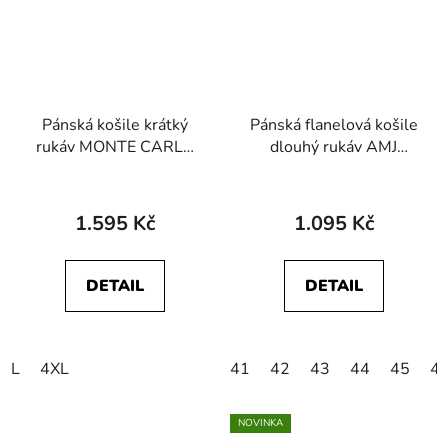
Pánská košile krátký
Pánská flanelová košile
rukáv MONTE CARLO
dlouhý rukáv AMJ
27051 740
Greed SDF 388
1.595 Kč
1.095 Kč
DETAIL
DETAIL
L
4XL
41
42
43
44
45
4
NOVINKA