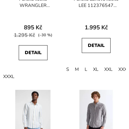
WRANGLER
LEE 112376547
W5860NQWD
REGULAR WESTERN
REGULAR FIT Beach
SHIRT Brookside
Glass
895 Kč
1.995 Kč
1.295 Kč
(–30 %)
DETAIL
DETAIL
S
M
L
XL
XXL
XXX
XXXL