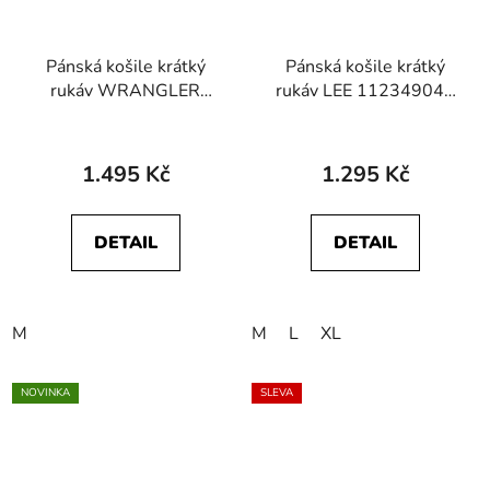
Pánská košile krátký
Pánská košile krátký
rukáv WRANGLER
rukáv LEE 112349045
112362381 SS
SS CHETOPA SHIRT
WESTERN SHIRT Blue
Intuition Grey
Shadow
1.495 Kč
1.295 Kč
DETAIL
DETAIL
M
M
L
XL
NOVINKA
SLEVA