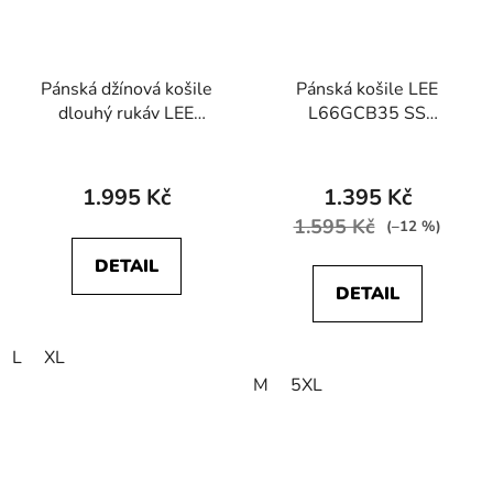
Pánská džínová košile
Pánská košile LEE
dlouhý rukáv LEE
L66GCB35 SS
112370562 REGULAR
LEESURE SHIRT Navy
WESTERN SHIRT
Roaring Rapid
1.995 Kč
1.395 Kč
1.595 Kč
(–12 %)
DETAIL
DETAIL
L
XL
M
5XL