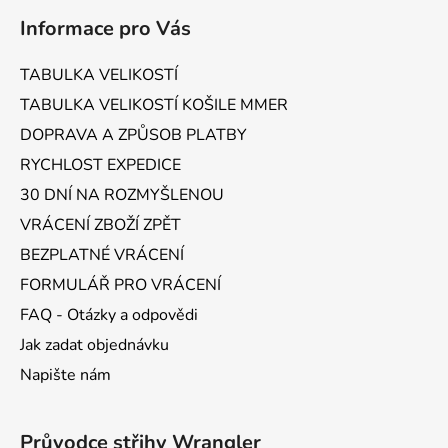
á
Informace pro Vás
p
a
TABULKA VELIKOSTÍ
t
TABULKA VELIKOSTÍ KOŠILE MMER
í
DOPRAVA A ZPŮSOB PLATBY
RYCHLOST EXPEDICE
30 DNÍ NA ROZMYŠLENOU
VRÁCENÍ ZBOŽÍ ZPĚT
BEZPLATNÉ VRÁCENÍ
FORMULÁŘ PRO VRÁCENÍ
FAQ - Otázky a odpovědi
Jak zadat objednávku
Napište nám
Průvodce střihy Wrangler