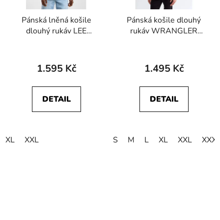
Pánská lněná košile
Pánská košile dlouhý
dlouhý rukáv LEE
rukáv WRANGLER
112363907 PATCH
112357230 OXFORD
SHIRT Shy Blue
SHIRT Grey
1.595 Kč
1.495 Kč
DETAIL
DETAIL
XL
XXL
S
M
L
XL
XXL
XXX