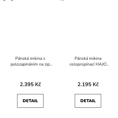
Pánská mikina s
Pánská mikina
polozapínáním na zip
celopropínací HAJO
HAJO 27818 609 STAY
27652 100 STAY
FRESH
FRESH
2.395 Kč
2.195 Kč
DETAIL
DETAIL