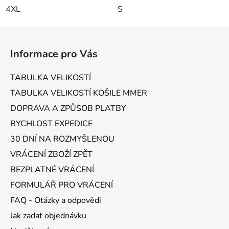
4XL
S
Z
á
Informace pro Vás
p
a
TABULKA VELIKOSTÍ
t
TABULKA VELIKOSTÍ KOŠILE MMER
í
DOPRAVA A ZPŮSOB PLATBY
RYCHLOST EXPEDICE
30 DNÍ NA ROZMYŠLENOU
VRÁCENÍ ZBOŽÍ ZPĚT
BEZPLATNÉ VRÁCENÍ
FORMULÁŘ PRO VRÁCENÍ
FAQ - Otázky a odpovědi
Jak zadat objednávku