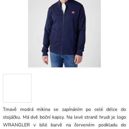
5
hvězdiček.
Tmavě modrá mikina se zapínáním po celé délce do
stojáčku. Má dvě boční kapsy. Na levé straně hrudi je logo
WRANGLER v bílé barvě na červeném podkladu do