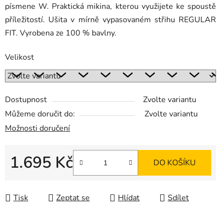
písmene W. Praktická mikina, kterou využijete ke spoustě
příležitostí. Ušita v mírně vypasovaném střihu REGULAR
FIT. Vyrobena ze 100 % bavlny.
Velikost
Dostupnost
Zvolte variantu
Můžeme doručit do:
Zvolte variantu
Možnosti doručení
1.695 Kč
DO KOŠÍKU
Měrná cena:
Tisk
Zeptat se
Hlídat
Sdílet