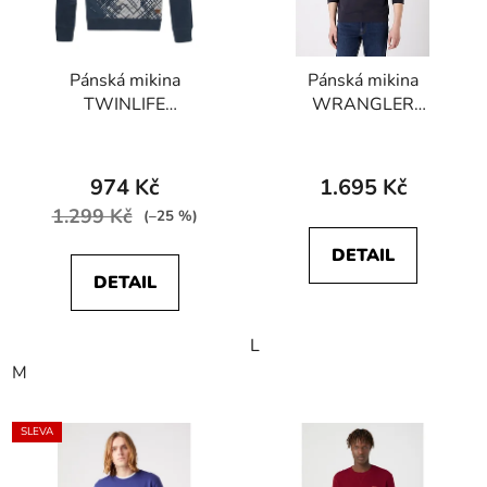
Pánská mikina
Pánská mikina
TWINLIFE
WRANGLER
MSW751426 Insignia
W6D0HYXAE
Průměrné
EXPLORER SWEAT
hodnocení
Dark Navy
974 Kč
1.695 Kč
produktu
1.299 Kč
(–25 %)
je
DETAIL
5,0
DETAIL
z
5
L
hvězdiček.
M
SLEVA