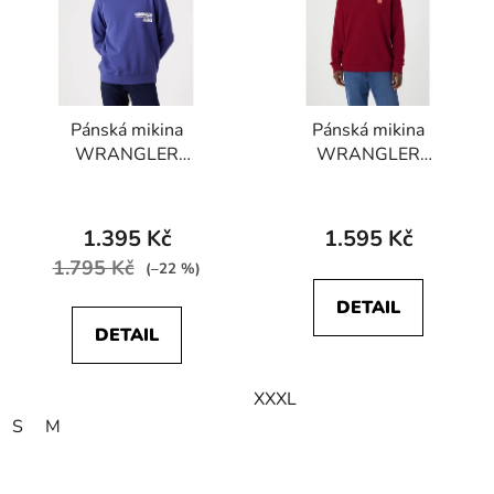
Pánská mikina
Pánská mikina
WRANGLER
WRANGLER
W667ILB51 SLOGAN
W661HAXRO SIGN
CREW Blue Ribbon
OFF CREW Rhubarb
Red
1.395 Kč
1.595 Kč
1.795 Kč
(–22 %)
DETAIL
DETAIL
XXXL
S
M