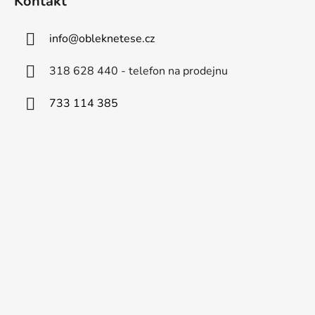
Kontakt
info
@
obleknetese.cz
318 628 440 - telefon na prodejnu
733 114 385