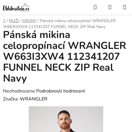
Přejít
Hledat
NÁKUP
na
KOŠÍK
obsah
Domů
/
MUŽI
/
MIKINY
/
Pánská mikina celopropínací WRANGLER
W663I3XW4 112341207 FUNNEL NECK ZIP Real Navy
Pánská mikina
celopropínací WRANGLER
W663I3XW4 112341207
FUNNEL NECK ZIP Real
Navy
Průměrné
Neohodnoceno
Podrobnosti hodnocení
hodnocení
Značka:
WRANGLER
produktu
je
0,0
z